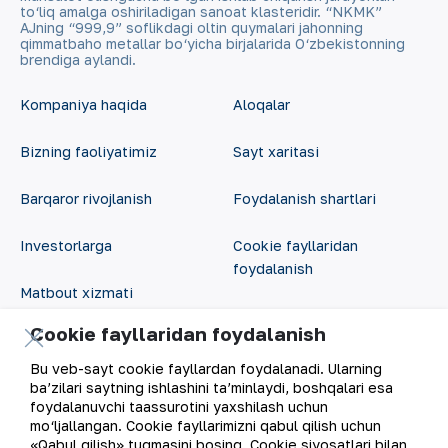
to‘liq amalga oshiriladigan sanoat klasteridir. “NKMK”
AJning “999,9” soflikdagi oltin quymalari jahonning
qimmatbaho metallar bo‘yicha birjalarida O‘zbekistonning
brendiga aylandi.
Kompaniya haqida
Aloqalar
Bizning faoliyatimiz
Sayt xaritasi
Barqaror rivojlanish
Foydalanish shartlari
Investorlarga
Cookie fayllaridan
foydalanish
Matbout xizmati
Ochiq ma'lumotlar
Cookie fayllaridan foydalanish
Karyera
RSS feed
Bu veb-sayt cookie fayllardan foydalanadi. Ularning
Raqamli hukumat
ba’zilari saytning ishlashini ta’minlaydi, boshqalari esa
foydalanuvchi taassurotini yaxshilash uchun
mo‘ljallangan. Cookie fayllarimizni qabul qilish uchun
«Qabul qilish» tugmasini bosing. Cookie siyosatlari bilan