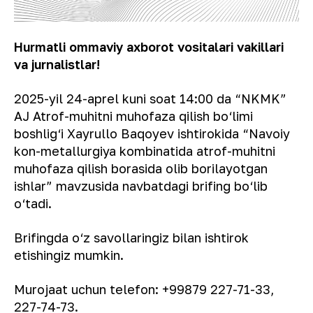
Hurmatli ommaviy axborot vositalari vakillari
va jurnalistlar!
2025-yil 24-aprel kuni soat 14:00 da “NKMK”
AJ Atrof-muhitni muhofaza qilish bo‘limi
boshlig‘i Xayrullo Baqoyev ishtirokida “Navoiy
kon-metallurgiya kombinatida atrof-muhitni
muhofaza qilish borasida olib borilayotgan
ishlar” mavzusida navbatdagi brifing bo‘lib
o‘tadi.
Brifingda o‘z savollaringiz bilan ishtirok
etishingiz mumkin.
Murojaat uchun telefon: +99879 227-71-33,
227-74-73.