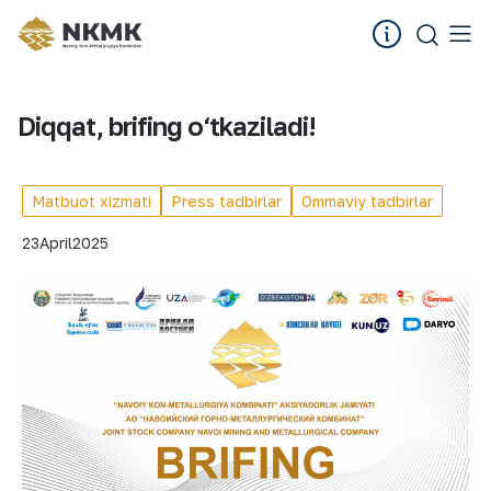
Diqqat, brifing o‘tkaziladi!
Matbuot xizmati
Press tadbirlar
Ommaviy tadbirlar
23
April
2025