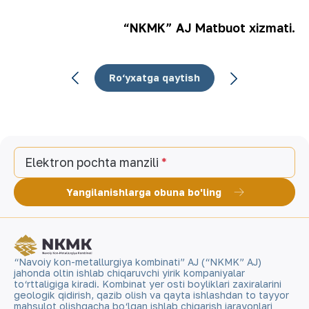
“NKMK” AJ Matbuot xizmati.
Ro‘yxatga qaytish
Elektron pochta manzili
Yangilanishlarga obuna bo'ling
“Navoiy kon-metallurgiya kombinati” AJ (“NKMK” AJ)
jahonda oltin ishlab chiqaruvchi yirik kompaniyalar
to‘rttaligiga kiradi. Kombinat yer osti boyliklari zaxiralarini
geologik qidirish, qazib olish va qayta ishlashdan to tayyor
mahsulot olishgacha bo‘lgan ishlab chiqarish jarayonlari