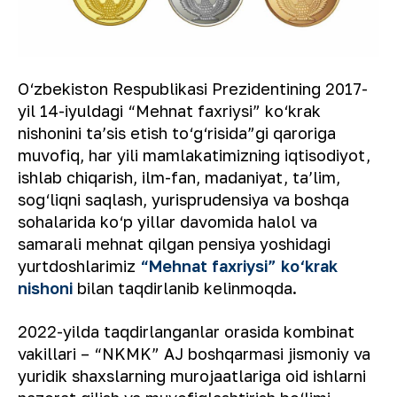
O‘zbekiston Respublikasi Prezidentining 2017-
yil 14-iyuldagi “Mehnat faxriysi” ko‘krak
nishonini taʼsis etish to‘g‘risida”gi qaroriga
muvofiq, har yili mamlakatimizning iqtisodiyot,
ishlab chiqarish, ilm-fan, madaniyat, taʼlim,
sog‘liqni saqlash, yurisprudensiya va boshqa
sohalarida ko‘p yillar davomida halol va
samarali mehnat qilgan pensiya yoshidagi
yurtdoshlarimiz
“Mehnat faxriysi” ko‘krak
nishoni
bilan taqdirlanib kelinmoqda.
2022-yilda taqdirlanganlar orasida kombinat
vakillari – “NKMK” AJ boshqarmasi jismoniy va
yuridik shaxslarning murojaatlariga oid ishlarni