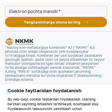
Elektron pochta manzili
Yangilanishlarga obuna bo'ling
“Navoiy kon-metallurgiya kombinati” AJ (“NKMK” AJ)
jahonda oltin ishlab chiqaruvchi yirik kompaniyalar
to‘rttaligiga kiradi. Kombinat yer osti boyliklari zaxiralarini
geologik qidirish, qazib olish va qayta ishlashdan to tayyor
mahsulot olishgacha bo‘lgan ishlab chiqarish jarayonlari
to‘liq amalga oshiriladigan sanoat klasteridir. “NKMK”
AJning “999,9” soflikdagi oltin quymalari jahonning
qimmatbaho metallar bo‘yicha birjalarida O‘zbekistonning
brendiga aylandi.
Cookie fayllaridan foydalanish
Kompaniya haqida
Aloqalar
Bu veb-sayt cookie fayllardan foydalanadi. Ularning
Bizning faoliyatimiz
Sayt xaritasi
ba’zilari saytning ishlashini ta’minlaydi, boshqalari esa
foydalanuvchi taassurotini yaxshilash uchun