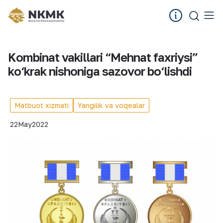
Kombinat vakillari “Mehnat faxriysi”
ko‘krak nishoniga sazovor bo‘lishdi
Matbuot xizmati
Yangilik va voqealar
22
May
2022