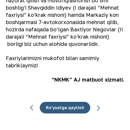
nazorat qilish va muvofiqlashtirish bo‘limi
boshlig‘i Shavqiddin Idiyev (I darajali “Mehnat
faxriysi” ko‘krak nishoni) hamda Markaziy kon
boshqarmasi 7-avtokorxonasida mehnat qilib,
hozirda nafaqada bo‘lgan Baxtiyor Negovlar (II
darajali “Mehnat faxriysi” ko‘krak nishoni)
borligi biz uchun alohida quvonarlidir.
Faxriylarimizni mukofot bilan samimiy
tabriklaymiz!
“NKMK” AJ matbuot xizmati.
Ro‘yxatga qaytish