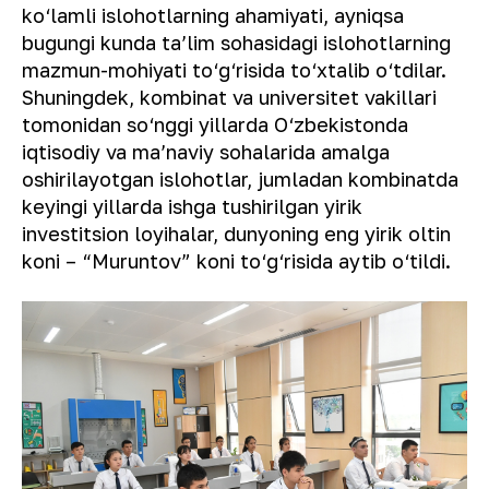
ko‘lamli islohotlarning ahamiyati, ayniqsa
bugungi kunda taʼlim sohasidagi islohotlarning
mazmun-mohiyati to‘g‘risida to‘xtalib o‘tdilar.
Shuningdek, kombinat va universitet vakillari
tomonidan so‘nggi yillarda O‘zbekistonda
iqtisodiy va maʼnaviy sohalarida amalga
oshirilayotgan islohotlar, jumladan kombinatda
keyingi yillarda ishga tushirilgan yirik
investitsion loyihalar, dunyoning eng yirik oltin
koni – “Muruntov” koni to‘g‘risida aytib o‘tildi.