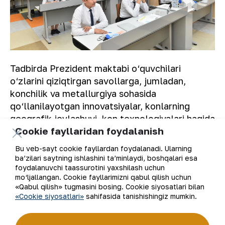
Tadbirda Prezident maktabi o‘quvchilari
o‘zlarini qiziqtirgan savollarga, jumladan,
konchilik va metallurgiya sohasida
qo‘llanilayotgan innovatsiyalar, konlarning
geografik joylashuvi, kon texnologiyalari haqida
Cookie fayllaridan foydalanish
batafsil javoblar olishdi.
Bu veb-sayt cookie fayllardan foydalanadi. Ularning
“NKMK” AJ matbuot xizmati.
ba’zilari saytning ishlashini ta’minlaydi, boshqalari esa
foydalanuvchi taassurotini yaxshilash uchun
mo‘ljallangan. Cookie fayllarimizni qabul qilish uchun
«Qabul qilish» tugmasini bosing. Cookie siyosatlari bilan
«Cookie siyosatlari»
sahifasida tanishishingiz mumkin.
Ro‘yxatga qaytish