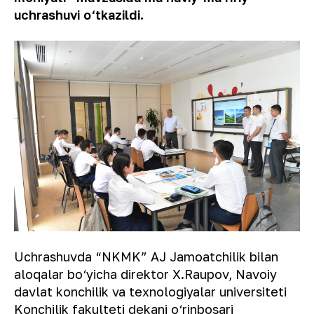
uchrashuvi o‘tkazildi.
Uchrashuvda “NKMK” AJ Jamoatchilik bilan
aloqalar bo‘yicha direktor X.Raupov, Navoiy
davlat konchilik va texnologiyalar universiteti
Konchilik fakulteti dekani o‘rinbosari