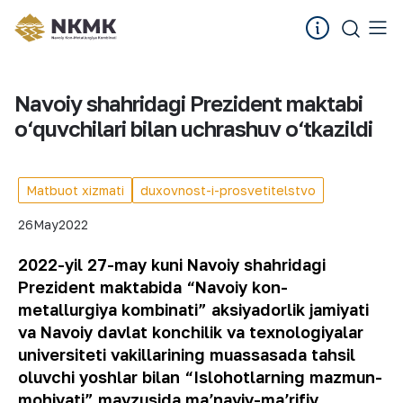
Navoiy shahridagi Prezident maktabi
o‘quvchilari bilan uchrashuv o‘tkazildi
Matbuot xizmati
duxovnost-i-prosvetitelstvo
26
May
2022
2022-yil 27-may kuni Navoiy shahridagi
Prezident maktabida “Navoiy kon-
metallurgiya kombinati” aksiyadorlik jamiyati
va Navoiy davlat konchilik va texnologiyalar
universiteti vakillarining muassasada tahsil
oluvchi yoshlar bilan “Islohotlarning mazmun-
mohiyati” mavzusida maʼnaviy-maʼrifiy