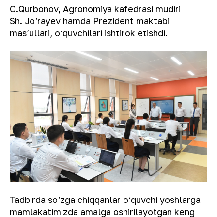
O.Qurbonov, Agronomiya kafedrasi mudiri
Sh. Jo‘rayev hamda Prezident maktabi
masʼullari, o‘quvchilari ishtirok etishdi.
Tadbirda so‘zga chiqqanlar o‘quvchi yoshlarga
mamlakatimizda amalga oshirilayotgan keng