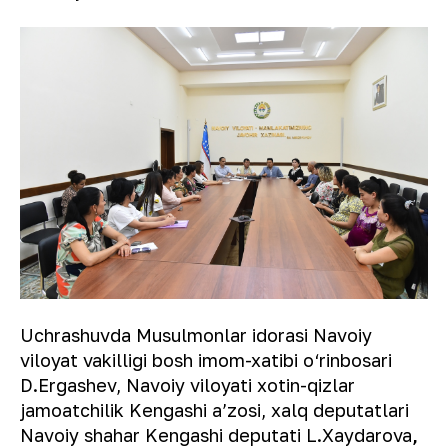
Uchrashuvda Musulmonlar idorasi Navoiy
viloyat vakilligi bosh imom-xatibi o‘rinbosari
D.Ergashev, Navoiy viloyati xotin-qizlar
jamoatchilik Kengashi aʼzosi, xalq deputatlari
Navoiy shahar Kengashi deputati L.Xaydarova
,