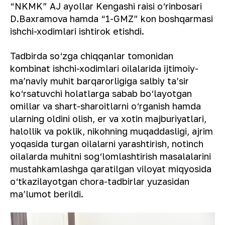
“NKMK” AJ ayollar Kengashi raisi o‘rinbosari
D.Baxramova hamda “1-GMZ” kon boshqarmasi
ishchi-xodimlari ishtirok etishdi.
Tadbirda so‘zga chiqqanlar tomonidan
kombinat ishchi-xodimlari oilalarida ijtimoiy-
maʼnaviy muhit barqarorligiga salbiy taʼsir
ko‘rsatuvchi holatlarga sabab bo‘layotgan
omillar va shart-sharoitlarni o‘rganish hamda
ularning oldini olish, er va xotin majburiyatlari,
halollik va poklik, nikohning muqaddasligi, ajrim
yoqasida turgan oilalarni yarashtirish, notinch
oilalarda muhitni sog‘lomlashtirish masalalarini
mustahkamlashga qaratilgan viloyat miqyosida
o‘tkazilayotgan chora-tadbirlar yuzasidan
maʼlumot berildi.