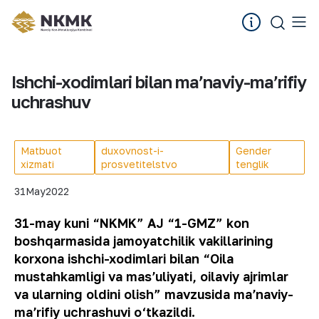
Ishchi-xodimlari bilan maʼnaviy-maʼrifiy
uchrashuv
Matbuot
duxovnost-i-
Gender
xizmati
prosvetitelstvo
tenglik
31
May
2022
31-may kuni “NKMK” AJ “1-GMZ” kon
boshqarmasida jamoyatchilik vakillarining
korxona ishchi-xodimlari bilan “Oila
mustahkamligi va masʼuliyati, oilaviy ajrimlar
va ularning oldini olish” mavzusida maʼnaviy-
maʼrifiy uchrashuvi o‘tkazildi.