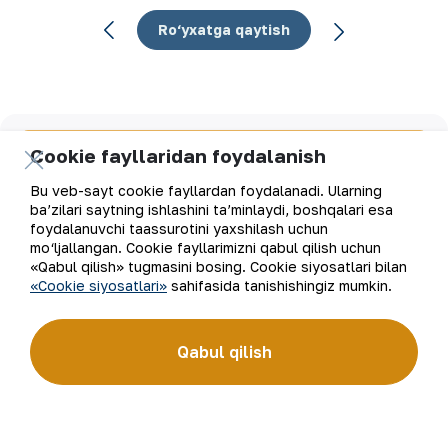
Ro‘yxatga qaytish
Elektron pochta manzili
Cookie fayllaridan foydalanish
Bu veb-sayt cookie fayllardan foydalanadi. Ularning
Yangilanishlarga obuna bo'ling
ba’zilari saytning ishlashini ta’minlaydi, boshqalari esa
foydalanuvchi taassurotini yaxshilash uchun
mo‘ljallangan. Cookie fayllarimizni qabul qilish uchun
«Qabul qilish» tugmasini bosing. Cookie siyosatlari bilan
«Cookie siyosatlari»
sahifasida tanishishingiz mumkin.
“Navoiy kon-metallurgiya kombinati” AJ (“NKMK” AJ)
jahonda oltin ishlab chiqaruvchi yirik kompaniyalar
to‘rttaligiga kiradi. Kombinat yer osti boyliklari zaxiralarini
geologik qidirish, qazib olish va qayta ishlashdan to tayyor
Qabul qilish
mahsulot olishgacha bo‘lgan ishlab chiqarish jarayonlari
to‘liq amalga oshiriladigan sanoat klasteridir. “NKMK”
AJning “999,9” soflikdagi oltin quymalari jahonning
qimmatbaho metallar bo‘yicha birjalarida O‘zbekistonning
brendiga aylandi.