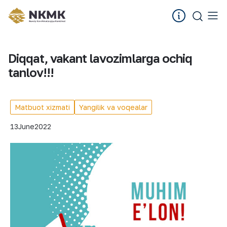
Diqqat, vakant lavozimlarga ochiq
tanlov!!!
Matbuot xizmati
Yangilik va voqealar
13
June
2022