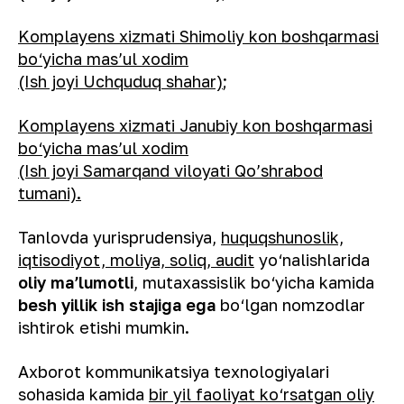
Komplayens xizmati Shimoliy kon boshqarmasi
bo‘yicha masʼul xodim
(Ish joyi Uchquduq shahar)
;
Komplayens xizmati Janubiy kon boshqarmasi
bo‘yicha masʼul xodim
(Ish joyi Samarqand viloyati Qo’shrabod
tumani)
.
Tanlovda yurisprudensiya,
huquqshunoslik,
iqtisodiyot, moliya, soliq, audit
yo‘nalishlarida
oliy maʼlumotli
, mutaxassislik bo‘yicha kamida
besh yillik ish stajiga ega
bo‘lgan nomzodlar
ishtirok etishi mumkin.
Axborot kommunikatsiya texnologiyalari
sohasida kamida
bir yil faoliyat ko‘rsatgan oliy