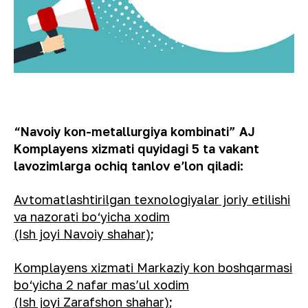
“Navoiy kon-metallurgiya kombinati” AJ
Komplayens xizmati quyidagi
5
ta vakant
lavozimlarga ochiq tanlov eʼlon qiladi:
Avtomatlashtirilgan texnologiyalar joriy etilishi
va nazorati bo‘yicha xodim
(Ish joyi Navoiy shahar)
;
Komplayens xizmati Markaziy kon boshqarmasi
bo‘yicha 2 nafar masʼul xodim
(Ish joyi Zarafshon shahar)
;