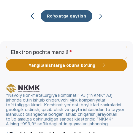
Ro‘yxatga qaytish
Elektron pochta manzili
Yangilanishlarga obuna bo'ling
“Navoiy kon-metallurgiya kombinati” AJ (“NKMK” AJ)
jahonda oltin ishlab chiqaruvchi yirik kompaniyalar
to‘rttaligiga kiradi. Kombinat yer osti boyliklari zaxiralarini
geologik qidirish, qazib olish va qayta ishlashdan to tayyor
mahsulot olishgacha bo‘lgan ishlab chiqarish jarayonlari
to‘liq amalga oshiriladigan sanoat klasteridir. “NKMK”
AJning “999,9” soflikdagi oltin quymalari jahonning
qimmatbaho metallar bo‘yicha birjalarida O‘zbekistonning