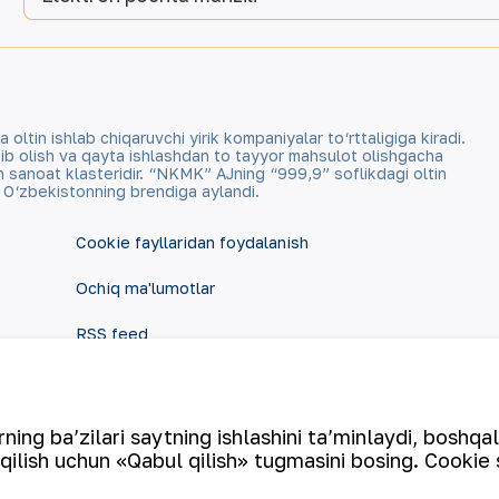
tin ishlab chiqaruvchi yirik kompaniyalar to‘rttaligiga kiradi.
qazib olish va qayta ishlashdan to tayyor mahsulot olishgacha
an sanoat klasteridir. “NKMK” AJning “999,9” soflikdagi oltin
a O‘zbekistonning brendiga aylandi.
Cookie fayllaridan foydalanish
Ochiq ma'lumotlar
RSS feed
ing ba’zilari saytning ishlashini ta’minlaydi, boshqa
qilish uchun «Qabul qilish» tugmasini bosing. Cookie 