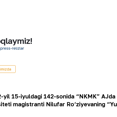
oqlaymiz!
 press-relizlar
imizda
2-yil 15-iyuldagi 142-sonida “NKMK” AJda 
teti magistranti Nilufar Ro‘ziyevaning “Y