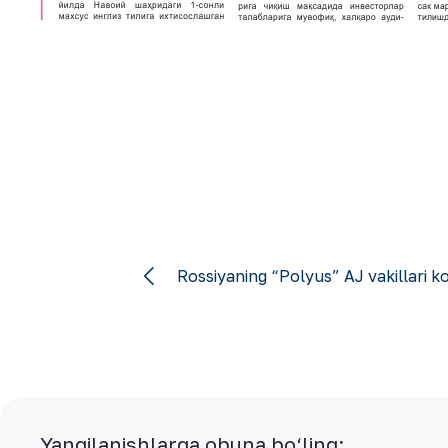
Rossiyaning “Polyus” AJ vakillari 
Yangilanishlarga obuna bo‘ling: