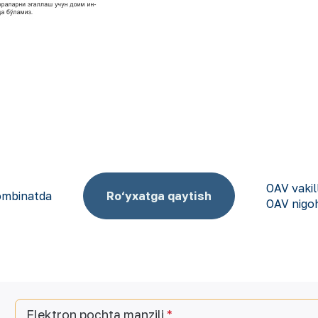
OAV vakil
kombinatda
Ro‘yxatga qaytish
OAV nigo
Elektron pochta manzili