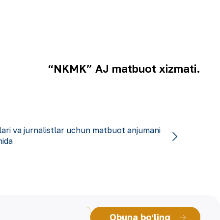
“NKMK” AJ matbuot xizmati.
lari va jurnalistlar uchun matbuot anjumani
hida
Obuna boʻling