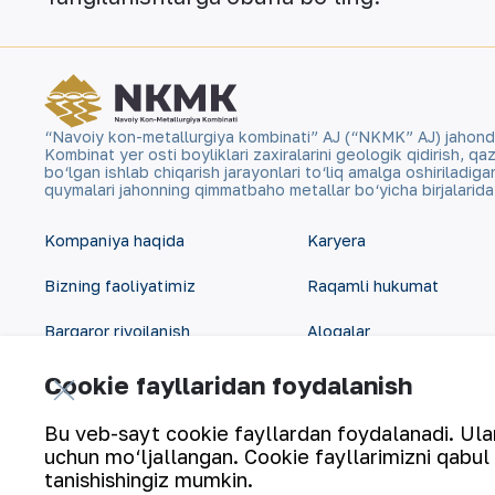
“Navoiy kon-metallurgiya kombinati” AJ (“NKMK” AJ) jahonda ol
Kombinat yer osti boyliklari zaxiralarini geologik qidirish, 
bo‘lgan ishlab chiqarish jarayonlari to‘liq amalga oshiriladig
quymalari jahonning qimmatbaho metallar bo‘yicha birjalarid
Kompaniya haqida
Karyera
Bizning faoliyatimiz
Raqamli hukumat
Barqaror rivojlanish
Aloqalar
Investorlarga
Sayt xaritasi
Cookie fayllaridan foydalanish
Matbout xizmati
Foydalanish shartlari
Bu veb-sayt cookie fayllardan foydalanadi. Ularn
uchun mo‘ljallangan. Cookie fayllarimizni qabul 
tanishishingiz mumkin.