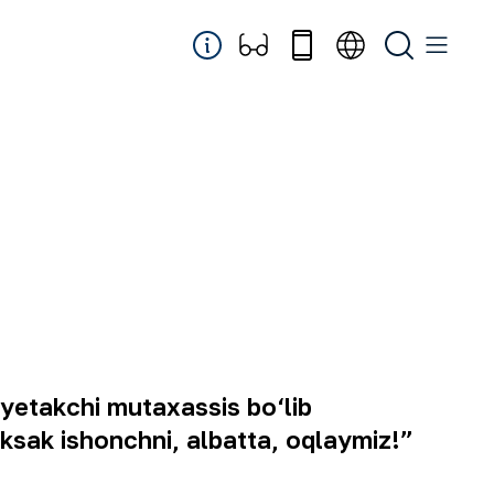
yetakchi mutaxassis bo‘lib
uksak ishonchni, albatta, oqlaymiz!”