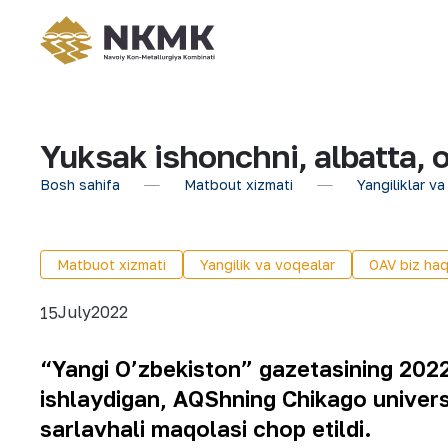
Yuksak ishonchni, albatta, 
Bosh sahifa
Matbout xizmati
Yangiliklar va
Matbuot xizmati
Yangilik va voqealar
OAV biz haq
July
2022
15
“Yangi O’zbekiston” gazetasining 202
ishlaydigan, AQShning Chikago universi
sarlavhali maqolasi chop etildi.