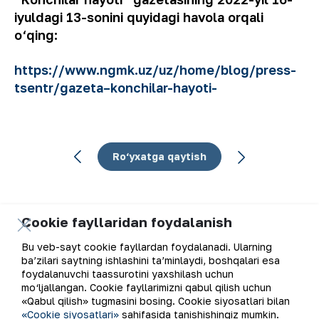
iyuldagi 13-sonini quyidagi havola orqali
o‘qing:
https://www.ngmk.uz/uz/home/blog/press-
tsentr/gazeta–konchilar-hayoti-
Ro‘yxatga qaytish
Cookie fayllaridan foydalanish
Elektron pochta manzili
Bu veb-sayt cookie fayllardan foydalanadi. Ularning
ba’zilari saytning ishlashini ta’minlaydi, boshqalari esa
foydalanuvchi taassurotini yaxshilash uchun
Yangilanishlarga obuna bo'ling
mo‘ljallangan. Cookie fayllarimizni qabul qilish uchun
«Qabul qilish» tugmasini bosing. Cookie siyosatlari bilan
«Cookie siyosatlari»
sahifasida tanishishingiz mumkin.