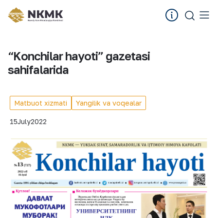
“Konchilar hayoti” gazetasi
sahifalarida
Matbuot xizmati
Yangilik va voqealar
15
July
2022