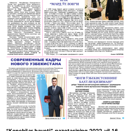
“Konchilar hayoti” gazetasining 2022-yil 16-