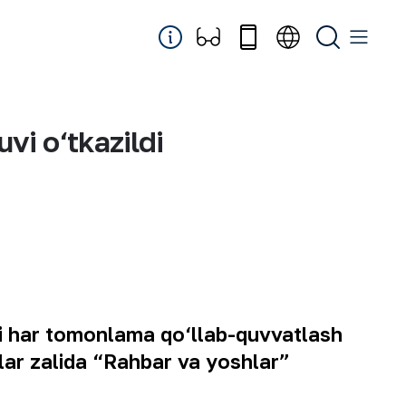
i o‘tkazildi
ni har tomonlama qo‘llab-quvvatlash
lar zalida “Rahbar va yoshlar”