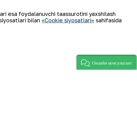
i. Uchrashuvda Markaziy kon
urildi.
lari esa foydalanuvchi taassurotini yaxshilash
siyosatlari bilan
«Cookie siyosatlari»
sahifasida
Онлайн консультант