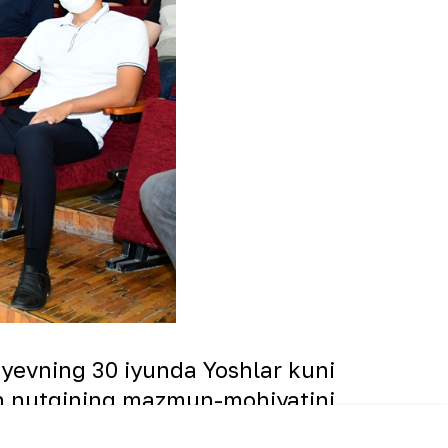
oyevning 30 iyunda Yoshlar kuni
an nutqining mazmun-mohiyatini
bbuslar, yangi loyihalarni amalga