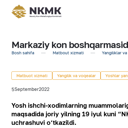
Markaziy kon boshqarmasida
Bosh sahifa
Matbout xizmati
Yangiliklar va
Matbuot xizmati
Yangilik va voqealar
Yoshlar yang
September
2022
5
Yosh ishchi-xodimlarning muammolariga
maqsadida joriy yilning 19 iyul kuni 
uchrashuvi o‘tkazildi.