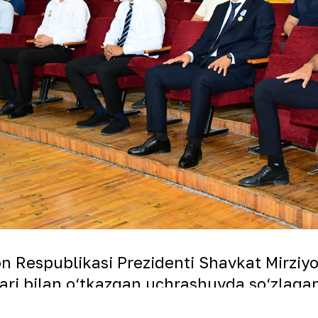
on Respublikasi Prezidenti Shavkat Mirziy
ari bilan o‘tkazgan uchrashuvda so‘zlag
arda innovatsion g‘oyalar, taklif va tasha