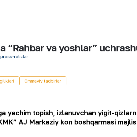
 “Rahbar va yoshlar” uchrashuv
 press-relizlar
iliklari
Ommaviy tadbirlar
 yechim topish, izlanuvchan yigit-qizlar
“NKMK” AJ Markaziy kon boshqarmasi majlis