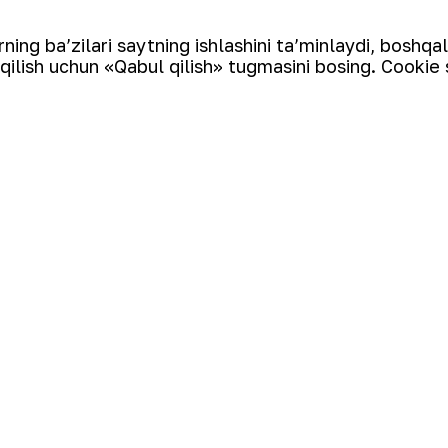
aroitlar yaratilganligi alohida taʼkidland
 klublari”ni tashkil etish g‘oyasi ilgari s
ing ba’zilari saytning ishlashini ta’minlaydi, boshqa
qilish uchun «Qabul qilish» tugmasini bosing. Cookie 