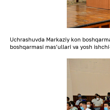
Uchrashuvda Markaziy kon boshqarmas
boshqarmasi masʼullari va yosh ishchi-