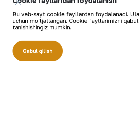
Cookie fayllaridan foydalanish
oshirish uchun keng ko‘lamli shart-sh
boshqarmasi yoshlari o‘rtasida “Shaxmat
Bu veb-sayt cookie fayllardan foydalanadi. Ularn
uchun mo‘ljallangan. Cookie fayllarimizni qabul 
tanishishingiz mumkin.
Qabul qilish