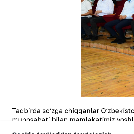
Tadbirda so‘zga chiqqanlar O‘zbekist
munosabati bilan mamlakatimiz yoshl
tushuntirdilar. Yoshlarga barcha sohal