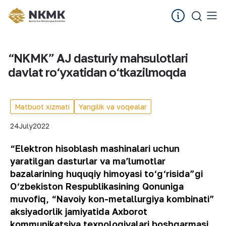
“NKMK” AJ dasturiy mahsulotlari
davlat ro‘yxatidan o‘tkazilmoqda
Matbuot xizmati
Yangilik va voqealar
24
July
2022
“Elektron hisoblash mashinalari uchun
yaratilgan dasturlar va maʼlumotlar
bazalarining huquqiy himoyasi to‘g‘risida”gi
O‘zbekiston Respublikasining Qonuniga
muvofiq, “Navoiy kon-metallurgiya kombinati”
aksiyadorlik jamiyatida Axborot
kommunikatsiya texnologiyalari boshqarmasi