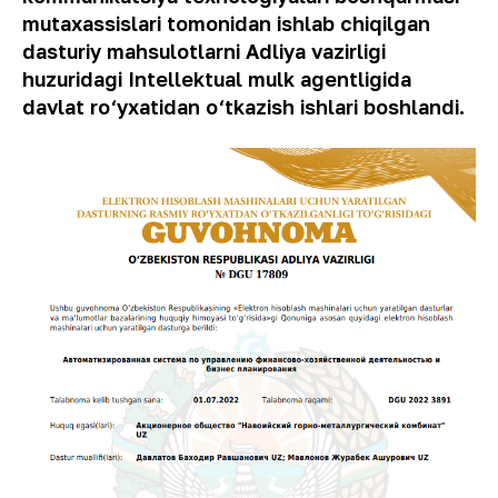
mutaxassislari tomonidan ishlab chiqilgan
dasturiy mahsulotlarni Adliya vazirligi
huzuridagi Intellektual mulk agentligida
davlat ro‘yxatidan o‘tkazish ishlari boshlandi.