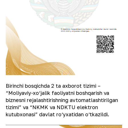
Birinchi bosqichda 2 ta axborot tizimi –
“Moliyaviy-xo‘jalik faoliyatni boshqarish va
biznesni rejalashtirishning avtomatlashtirilgan
tizimi” va “NKMK va NDKTU elektron
kutubxonasi” davlat ro‘yxatidan o‘tkazildi.