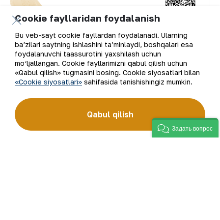
Cookie fayllaridan foydalanish
Bu veb-sayt cookie fayllardan foydalanadi. Ularning
ba’zilari saytning ishlashini ta’minlaydi, boshqalari esa
foydalanuvchi taassurotini yaxshilash uchun
mo‘ljallangan. Cookie fayllarimizni qabul qilish uchun
«Qabul qilish» tugmasini bosing. Cookie siyosatlari bilan
Ushbu axborot tizimlarining huquqlari “NKMK”
«Cookie siyosatlari»
sahifasida tanishishingiz mumkin.
AJga tegishli bo‘lib, ularning mualliflari AKTB
boshlig‘i B.Davlatov, AKTB boshlig‘ining
raqamli texnologiyalarni joriy etish bo‘yicha
Qabul qilish
o‘rinbosari R.Xayrullin, AKTB bo‘lim boshlig‘i
Задать вопрос
J.Mavlonov, AKTB muhandis-dasturchisi
A.Alimovlardir.
Keyingi bosqichda yana 12 ta axborot tizimini
davlat ro‘yxatidan o‘tkazish rejalashtirilgan.
“NKMK” AJ Matbuot xizmati.