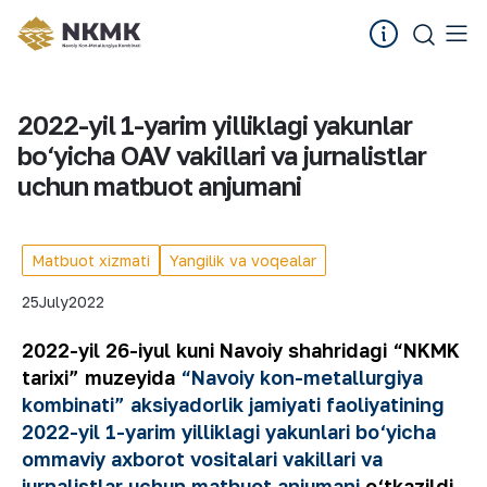
2022-yil 1-yarim yilliklagi yakunlar
bo‘yicha OAV vakillari va jurnalistlar
uchun matbuot anjumani
Matbuot xizmati
Yangilik va voqealar
25
July
2022
2022-yil 26-iyul kuni Navoiy shahridagi “NKMK
tarixi” muzeyida
“Navoiy kon-metallurgiya
kombinati” aksiyadorlik jamiyati faoliyatining
2022-yil 1-yarim yilliklagi yakunlari bo‘yicha
ommaviy axborot vositalari vakillari va
jurnalistlar uchun matbuot anjumani
o‘tkazildi.