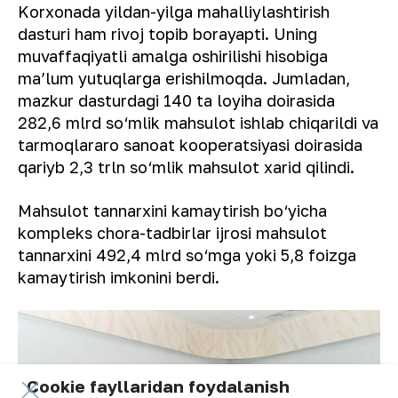
Korxonada yildan-yilga mahalliylashtirish
dasturi ham rivoj topib borayapti. Uning
muvaffaqiyatli amalga oshirilishi hisobiga
maʼlum yutuqlarga erishilmoqda. Jumladan,
mazkur dasturdagi 140 ta loyiha doirasida
282,6 mlrd so‘mlik mahsulot ishlab chiqarildi va
tarmoqlararo sanoat kooperatsiyasi doirasida
qariyb 2,3 trln so‘mlik mahsulot xarid qilindi.
Mahsulot tannarxini kamaytirish bo‘yicha
kompleks chora-tadbirlar ijrosi mahsulot
tannarxini 492,4 mlrd so‘mga yoki 5,8 foizga
kamaytirish imkonini berdi.
Cookie fayllaridan foydalanish