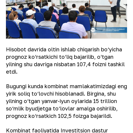
Hisobot davrida oltin ishlab chiqarish bo‘yicha
prognoz ko‘rsatkichi to‘liq bajarilib, o‘tgan
yilning shu davriga nisbatan 107,4 foizni tashkil
etdi.
Bugungi kunda kombinat mamlakatimizdagi eng
yirik soliq to‘lovchi hisoblanadi. Birgina, shu
yilning o‘tgan yanvar-iyun oylarida 15 trillion
so‘mlik byudjetga to‘lovlar amalga oshirilib,
prognoz ko‘rsatkich 102,5 foizga bajarildi.
Kombinat faoliyatida Investitsion dastur