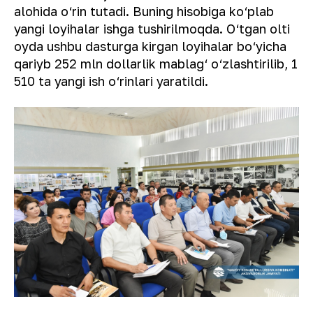
alohida o‘rin tutadi. Buning hisobiga ko‘plab
yangi loyihalar ishga tushirilmoqda. O‘tgan olti
oyda ushbu dasturga kirgan loyihalar bo‘yicha
qariyb 252 mln dollarlik mablag‘ o‘zlashtirilib, 1
510 ta yangi ish o‘rinlari yaratildi.