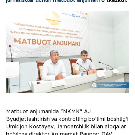
Matbuot anjumanida “NKMK” AJ
Byudjetlashtirish va kontrolling bo‘limi boshlig‘i
Umidjon Kostayev, Jamoatchilik bilan aloqalar
bo‘yicha direktor Xolmamat Raupov, OAV