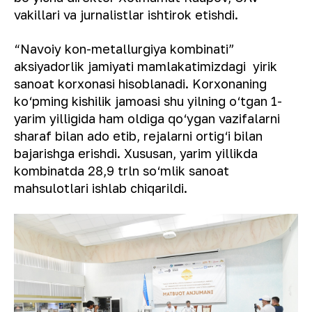
vakillari va jurnalistlar ishtirok etishdi.
“Navoiy kon-metallurgiya kombinati”
aksiyadorlik jamiyati mamlakatimizdagi yirik
sanoat korxonasi hisoblanadi. Korxonaning
ko‘pming kishilik jamoasi shu yilning o‘tgan 1-
yarim yilligida ham oldiga qo‘ygan vazifalarni
sharaf bilan ado etib, rejalarni ortig‘i bilan
bajarishga erishdi. Xususan, yarim yillikda
kombinatda 28,9 trln so‘mlik sanoat
mahsulotlari ishlab chiqarildi.