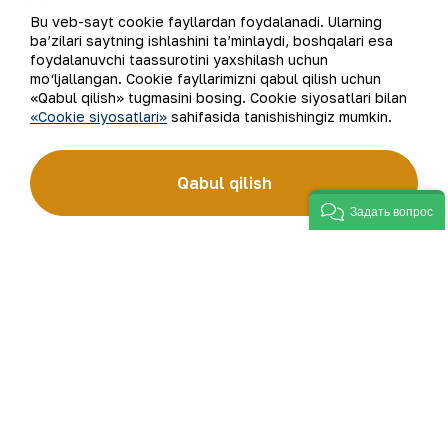
Bu veb-sayt cookie fayllardan foydalanadi. Ularning
ba’zilari saytning ishlashini ta’minlaydi, boshqalari esa
foydalanuvchi taassurotini yaxshilash uchun
mo‘ljallangan. Cookie fayllarimizni qabul qilish uchun
«Qabul qilish» tugmasini bosing. Cookie siyosatlari bilan
«Cookie siyosatlari»
sahifasida tanishishingiz mumkin.
Qabul qilish
Matbuot anjumanida OAV vakillari va
Задать вопрос
jurnalistlarning savollariga atroflicha javoblar
berildi.
“NKMK” AJ Matbuot xizmati.
Ro‘yxatga qaytish