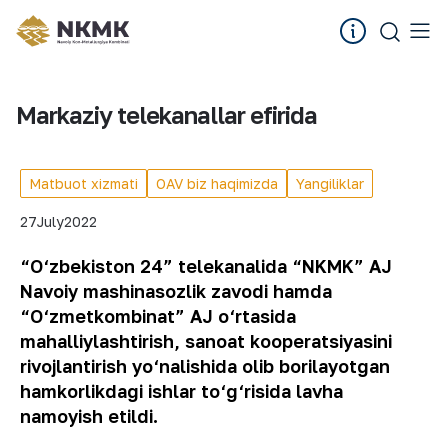
Markaziy telekanallar efirida
Matbuot xizmati
OAV biz haqimizda
Yangiliklar
27
July
2022
“O‘zbekiston 24” telekanalida “NKMK” AJ
Navoiy mashinasozlik zavodi hamda
“O‘zmetkombinat” AJ o‘rtasida
mahalliylashtirish, sanoat kooperatsiyasini
rivojlantirish yo‘nalishida olib borilayotgan
hamkorlikdagi ishlar to‘g‘risida lavha
namoyish etildi.