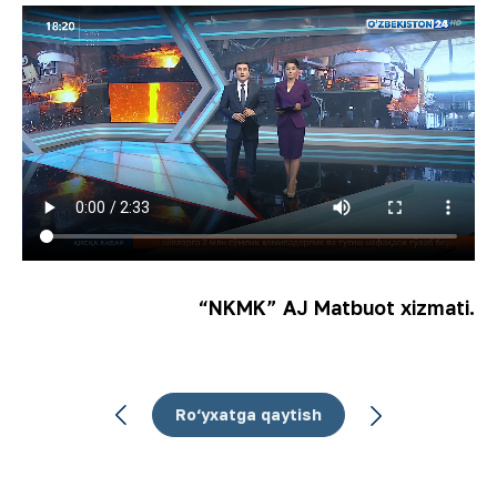
“NKMK” AJ Matbuot xizmati.
Ro‘yxatga qaytish