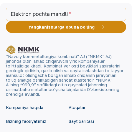
Elektron pochta manzili
Yangilanishlarga obuna bo'ling
“Navoiy kon-metallurgiya kombinati” AJ (“NKMK” AJ)
jahonda oltin ishlab chiqaruvchi yirik kompaniyalar
to‘rttaligiga kiradi. Kombinat yer osti boyliklari zaxiralarini
geologik qidirish, qazib olish va qayta ishlashdan to tayyor
mahsulot olishgacha bo‘lgan ishlab chiqarish jarayonlari
to‘liq amalga oshiriladigan sanoat klasteridir. “NKMK”
AJning “999,9” soflikdagi oltin quymalari jahonning
qimmatbaho metallar bo‘yicha birjalarida O‘zbekistonning
brendiga aylandi.
Kompaniya haqida
Aloqalar
Bizning faoliyatimiz
Sayt xaritasi