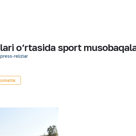
ari o‘rtasida sport musobaqalar
 press-relizlar
lomatlik