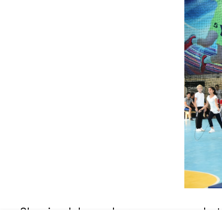
Shuningdek, mazkur sana munosabati 