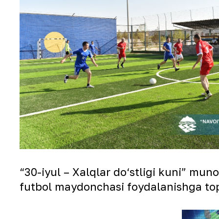
“30-iyul – Xalqlar do‘stligi kuni” mu
futbol maydonchasi foydalanishga tops