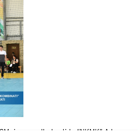
TSMning gandbol zalida “NKMK” AJ,