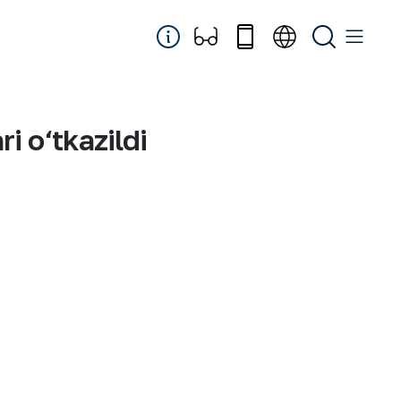
i o‘tkazildi