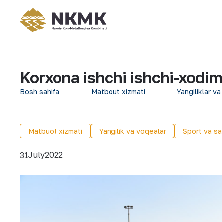
Korxona ishchi ishchi-xodiml
Bosh sahifa
Matbout xizmati
Yangiliklar va
Matbuot xizmati
Yangilik va voqealar
Sport va sa
July
2022
31