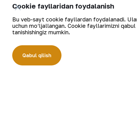
“Navoiyuran” DK, “NKMK jamg‘armasi” 
Cookie fayllaridan foydalanish
sportchilar oilasi” oilaviy sport mus
Bu veb-sayt cookie fayllardan foydalanadi. Ularn
ishtirok etdi. Yakuniy natijalarga ko‘
uchun mo‘ljallangan. Cookie fayllarimizni qabul 
kiritdi.
tanishishingiz mumkin.
Qabul qilish
Yetakchi xalqaro banklar bilan uzo
sindikatsiyalashga