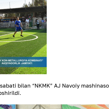
nosabati bilan “NKMK” AJ Navoiy mashinaso
hirildi.