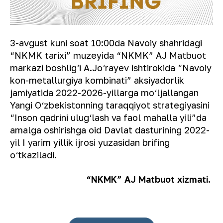
3-avgust kuni soat 10:00da Navoiy shahridagi
“NKMK tarixi” muzeyida “NKMK” AJ Matbuot
markazi boshlig‘i A.Jo‘rayev ishtirokida “Navoiy
kon-metallurgiya kombinati” aksiyadorlik
jamiyatida 2022-2026-yillarga mo‘ljallangan
Yangi O‘zbekistonning taraqqiyot strategiyasini
“Inson qadrini ulug‘lash va faol mahalla yili”da
amalga oshirishga oid Davlat dasturining 2022-
yil I yarim yillik ijrosi yuzasidan brifing
o‘tkaziladi.
“NKMK” AJ Matbuot xizmati.