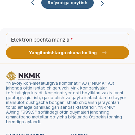
Ro‘yxatga qaytish
Elektron pochta manzili
Yangilanishlarga obuna bo'ling
“Navoiy kon-metallurgiya kombinati” AJ (“NKMK” AJ)
jahonda oltin ishlab chiqaruvchi yirik kompaniyalar
to‘rttaligiga kiradi. Kombinat yer osti boyliklari zaxiralarini
geologik qidirish, qazib olish va qayta ishlashdan to tayyor
mahsulot olishgacha bo‘lgan ishlab chiqarish jarayonlari
to‘liq amalga oshiriladigan sanoat klasteridir. “NKMK”
AJning “999,9” soflikdagi oltin quymalari jahonning
qimmatbaho metallar bo‘yicha birjalarida O‘zbekistonning
brendiga aylandi.