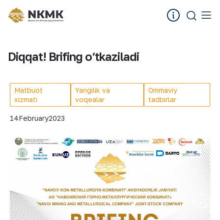
Diqqat! Brifing o‘tkaziladi
Matbuot
Yangilik va
Ommaviy
xizmati
voqealar
tadbirlar
14
February
2023