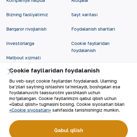
Kompaniya haqida
Aloqalar
Bizning faoliyatimiz
Sayt xaritasi
Barqaror rivojlanish
Foydalanish shartlari
Investorlarga
Cookie fayllaridan
foydalanish
Matbout xizmati
Ochiq ma'lumotlar
Cookie fayllaridan foydalanish
Karyera
RSS feed
Bu veb-sayt cookie fayllardan foydalanadi. Ularning
Raqamli hukumat
ba’zilari saytning ishlashini ta’minlaydi, boshqalari esa
foydalanuvchi taassurotini yaxshilash uchun
mo‘ljallangan. Cookie fayllarimizni qabul qilish uchun
«Qabul qilish» tugmasini bosing. Cookie siyosatlari bilan
«Cookie siyosatlari»
sahifasida tanishishingiz mumkin.
Qabul qilish
©
2026
“NKMK” AJ