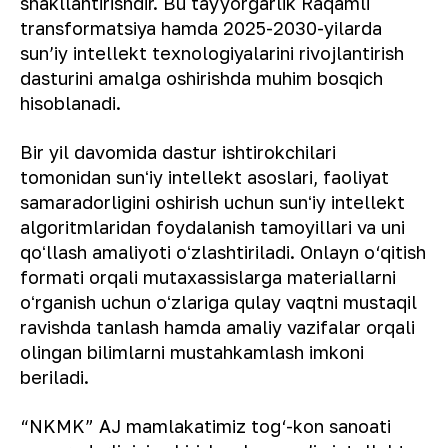
shakllantirishdir. Bu tayyorgarlik Raqamli
transformatsiya hamda 2025-2030-yilarda
sunʼiy intellekt texnologiyalarini rivojlantirish
dasturini amalga oshirishda muhim bosqich
hisoblanadi.
Bir yil davomida dastur ishtirokchilari
tomonidan sunʻiy intellekt asoslari, faoliyat
samaradorligini oshirish uchun sunʻiy intellekt
algoritmlaridan foydalanish tamoyillari va uni
qoʻllash amaliyoti oʻzlashtiriladi. Onlayn o‘qitish
formati orqali mutaxassislarga materiallarni
oʻrganish uchun oʻzlariga qulay vaqtni mustaqil
ravishda tanlash hamda amaliy vazifalar orqali
olingan bilimlarni mustahkamlash imkoni
beriladi.
“NKMK” AJ mamlakatimiz tog‘-kon sanoati