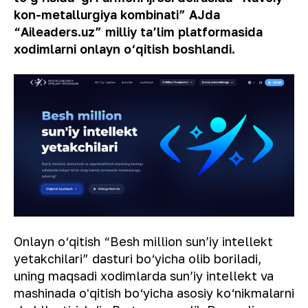
kon-metallurgiya kombinati” AJda
“Aileaders.uz” milliy ta’lim platformasida
xodimlarni onlayn o‘qitish boshlandi.
Onlayn o‘qitish “Besh million sun’iy intellekt
yetakchilari” dasturi bo‘yicha olib boriladi,
uning maqsadi xodimlarda sun’iy intellekt va
mashinada oʻqitish bo‘yicha asosiy ko‘nikmalarni