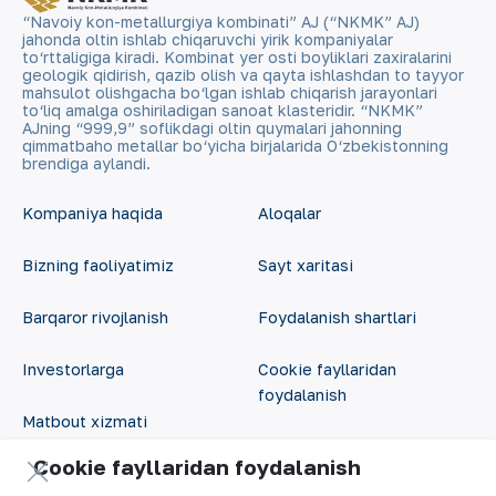
“Navoiy kon-metallurgiya kombinati” AJ (“NKMK” AJ)
jahonda oltin ishlab chiqaruvchi yirik kompaniyalar
to‘rttaligiga kiradi. Kombinat yer osti boyliklari zaxiralarini
geologik qidirish, qazib olish va qayta ishlashdan to tayyor
mahsulot olishgacha bo‘lgan ishlab chiqarish jarayonlari
to‘liq amalga oshiriladigan sanoat klasteridir. “NKMK”
AJning “999,9” soflikdagi oltin quymalari jahonning
qimmatbaho metallar bo‘yicha birjalarida O‘zbekistonning
brendiga aylandi.
Kompaniya haqida
Aloqalar
Bizning faoliyatimiz
Sayt xaritasi
Barqaror rivojlanish
Foydalanish shartlari
Investorlarga
Cookie fayllaridan
foydalanish
Matbout xizmati
Ochiq ma'lumotlar
Cookie fayllaridan foydalanish
Karyera