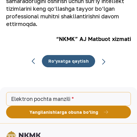
samaradorligini oshirish uchun sun’iy intellekt
tizimlarini keng qo‘llashga tayyor bo‘lgan
professional muhitni shakllantirishni davom
ettirmoqda.
“NKMK” AJ Matbuot xizmati
Ro‘yxatga qaytish
Elektron pochta manzili
Yangilanishlarga obuna bo'ling