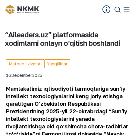
“Aileaders.uz” platformasida
xodimlarni onlayn o‘qitish boshlandi
Matbuot xizmati
Yangiliklar
16
December
2025
Mamlakatimiz iqtisodiyoti tarmoqlariga sun’iy
intellekt texnologiyalarini keng joriy etishga
qaratilgan O‘zbekiston Respublikasi
Prezidentining 2025-yil 22-oktabrdagi “Sunʼiy
intellekt texnologiyalarini yanada
rivojlantirishga oid qoʻshimcha chora-tadbirlar
toʻgʻrisida”gi
Farmoni ijrosi doirasida “Navoiy