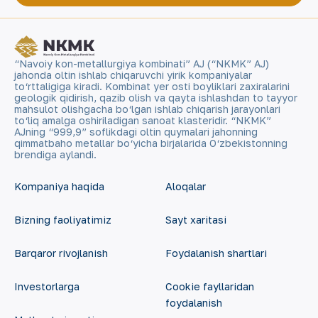
“Navoiy kon-metallurgiya kombinati” AJ (“NKMK” AJ)
jahonda oltin ishlab chiqaruvchi yirik kompaniyalar
to‘rttaligiga kiradi. Kombinat yer osti boyliklari zaxiralarini
geologik qidirish, qazib olish va qayta ishlashdan to tayyor
mahsulot olishgacha bo‘lgan ishlab chiqarish jarayonlari
to‘liq amalga oshiriladigan sanoat klasteridir. “NKMK”
AJning “999,9” soflikdagi oltin quymalari jahonning
qimmatbaho metallar bo‘yicha birjalarida O‘zbekistonning
brendiga aylandi.
Kompaniya haqida
Aloqalar
Bizning faoliyatimiz
Sayt xaritasi
Barqaror rivojlanish
Foydalanish shartlari
Investorlarga
Cookie fayllaridan
foydalanish