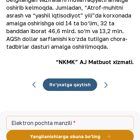
oshirib kelmoqda. Jumladan, “Atrof-muhitni
asrash va “yashil iqtisodiyot” yili”da korxonada
amalga oshirishga oid 14 ta bo‘lim, 32 ta
banddan iborat 46,6 mlrd. so‘m va 13,2 mln.
AQSh dollar sarflanishi ko‘zda tutilgan chora-
tadbirlar dasturi amalga oshirilmoqda.
“NKMK” AJ Matbuot xizmati.
Ro‘yxatga qaytish
Elektron pochta manzili
Yangilanishlarga obuna bo'ling