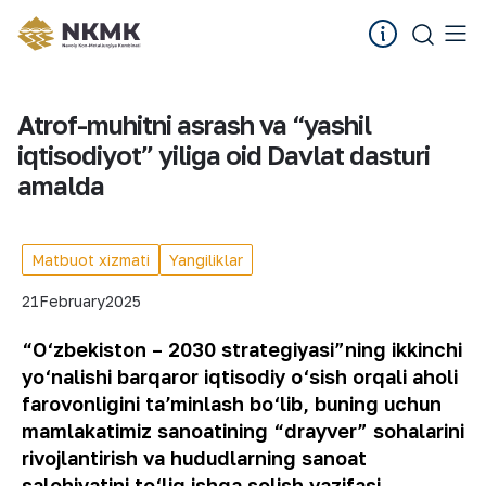
Atrof-muhitni asrash va “yashil
iqtisodiyot” yiliga oid Davlat dasturi
amalda
Matbuot xizmati
Yangiliklar
21
February
2025
“O‘zbekiston – 2030 strategiyasi”ning ikkinchi
yo‘nalishi barqaror iqtisodiy o‘sish orqali aholi
farovonligini taʼminlash bo‘lib, buning uchun
mamlakatimiz sanoatining “drayver” sohalarini
rivojlantirish va hududlarning sanoat
salohiyatini to‘liq ishga solish vazifasi