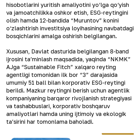
hisobotlarini yuritish amaliyotini yo‘lga qo‘yish
va jamoatchilikka oshkor etish, ESG-reytingini
olish hamda 12-bandida “Muruntov” konini
o‘zlashtirish investitsiya loyihasining navbatdagi
bosqichlarini amalga oshirish belgilangan.
Xususan, Davlat dasturida belgilangan 8-band
ijrosini taʼminlash maqsadida, yaqinda “NKMK”
AJga “Sustainable Fitch” xalqaro reyting
agentligi tomonidan ilk bor “3” darajasida
umumiy 51 ball bilan korporativ ESG-reytingi
berildi. Mazkur reytingni berish uchun agentlik
kompaniyaning barqaror rivojlanish strategiyasi
va tashabbuslari, korporativ boshqaruv
amaliyotlari hamda uning ijtimoiy va ekologik
taʼsirini har tomonlama baholadi.