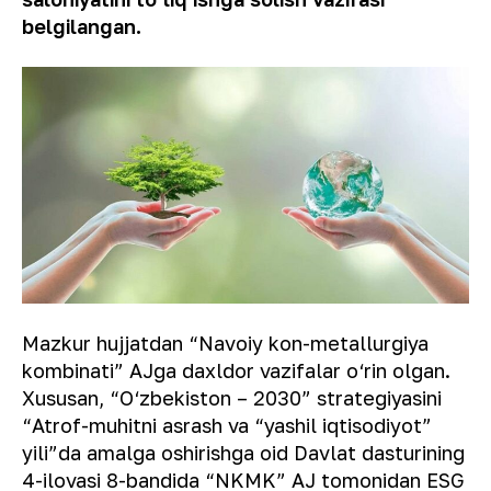
belgilangan.
Mazkur hujjatdan “Navoiy kon-metallurgiya
kombinati” AJga daxldor vazifalar o‘rin olgan.
Xususan, “O‘zbekiston – 2030” strategiyasini
“Atrof-muhitni asrash va “yashil iqtisodiyot”
yili”da amalga oshirishga oid Davlat dasturining
4-ilovasi 8-bandida “NKMK” AJ tomonidan ESG