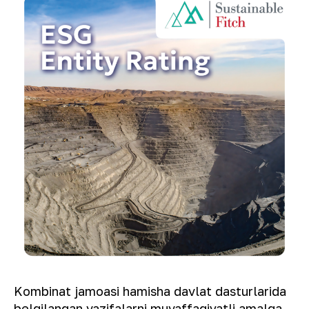
Kombinat jamoasi hamisha davlat dasturlarida
belgilangan vazifalarni muvaffaqiyatli amalga