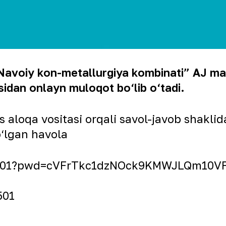
Navoiy kon-metallurgiya kombinati” AJ masʼ
sidan onlayn muloqot bo‘lib o‘tadi.
loqa vositasi orqali savol-javob shaklida
‘lgan havola
76501?pwd=cVFrTkc1dzNOck9KMWJLQm10V
501