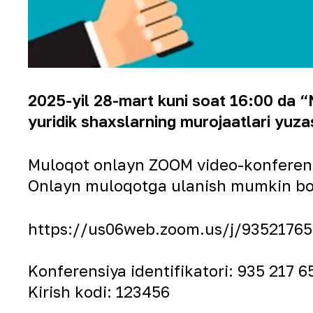
2025-yil 28-mart kuni soat 16:00 da “
yuridik shaxslarning murojaatlari yuza
Muloqot onlayn ZOOM video-konferens a
Onlayn muloqotga ulanish mumkin bo
https://us06web.zoom.us/j/93521
Konferensiya identifikatori: 935 217 6
Kirish kodi: 123456