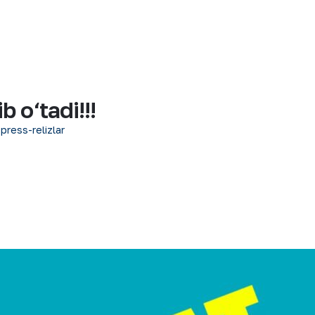
 o‘tadi!!!
 press-relizlar