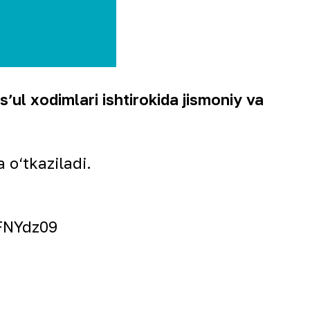
ul xodimlari ishtirokida jismoniy va
 o‘tkaziladi.
FNYdz09