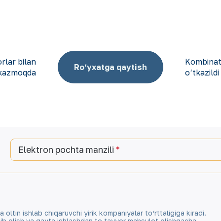
rlar bilan
Kombinat
Ro‘yxatga qaytish
tkazmoqda
o‘tkazildi
Elektron pochta manzili
tin ishlab chiqaruvchi yirik kompaniyalar to‘rttaligiga kiradi.
qazib olish va qayta ishlashdan to tayyor mahsulot olishgacha