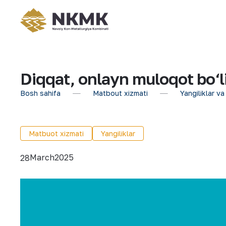
Diqqat, onlayn muloqot bo‘lib
Bosh sahifa
Matbout xizmati
Yangiliklar va
Matbuot xizmati
Yangiliklar
March
2025
28