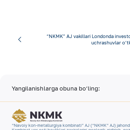
“NKMK” AJ vakillari Londonda investo
uchrashuvlar o‘
Yangilanishlarga obuna bo‘ling:
“Navoiy kon-metallurgiya kombinati” AJ (“NKMK” AJ) jahonda ol
Kombinat yer osti boyliklari zaxiralarini geologik qidirish, 