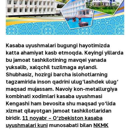
Kasaba uyushmalari bugungi hayotimizda
katta ahamiyat kasb etmoqda. Keyingi yillarda
bu jamoat tashkilotining mavqei yanada
yuksalib, xalqchil tuzilmaga aylandi.
Shubhasiz, hozirgi barcha islohotlarning
tagzamirida inson qadrini ulug‘lashdek ulug‘
maqsad mujassam. Navoiy kon-metallurgiya
kombinati xodimlari kasaba uyushmasi
Kengashi ham bevosita shu maqsad yo‘lida
xizmat qilayotgan jamoat tashkilotlaridan
biridir.
11 noyabr – O‘zbekiston kasaba
uyushmalari kuni
munosabati bilan
NKMK