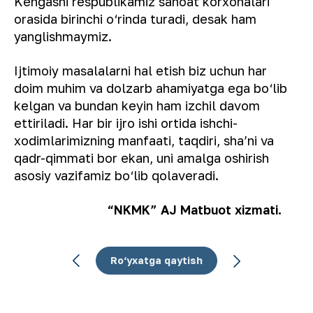
Kengashi respublikamiz sanoat korxonalari
orasida birinchi o‘rinda turadi, desak ham
yanglishmaymiz.
Ijtimoiy masalalarni hal etish biz uchun har
doim muhim va dolzarb ahamiyatga ega bo‘lib
kelgan va bundan keyin ham izchil davom
ettiriladi. Har bir ijro ishi ortida ishchi-
xodimlarimizning manfaati, taqdiri, sha’ni va
qadr-qimmati bor ekan, uni amalga oshirish
asosiy vazifamiz bo‘lib qolaveradi.
“NKMK” AJ Matbuot xizmati.
Ro‘yxatga qaytish