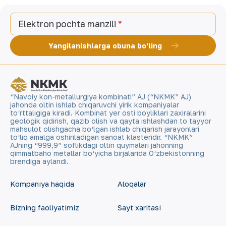
Elektron pochta manzili
Yangilanishlarga obuna bo'ling
“Navoiy kon-metallurgiya kombinati” AJ (“NKMK” AJ)
jahonda oltin ishlab chiqaruvchi yirik kompaniyalar
to‘rttaligiga kiradi. Kombinat yer osti boyliklari zaxiralarini
geologik qidirish, qazib olish va qayta ishlashdan to tayyor
mahsulot olishgacha bo‘lgan ishlab chiqarish jarayonlari
to‘liq amalga oshiriladigan sanoat klasteridir. “NKMK”
AJning “999,9” soflikdagi oltin quymalari jahonning
qimmatbaho metallar bo‘yicha birjalarida O‘zbekistonning
brendiga aylandi.
Kompaniya haqida
Aloqalar
Bizning faoliyatimiz
Sayt xaritasi