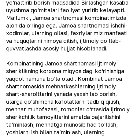
yo‘naltirib borish maqsadida Birlashgan kasaba
uyushma qo‘mitalari faoliyat yuritib kelayapti.
Ma’lumki, Jamoa shartnomasi kombinatimizda
alohida o‘ringa ega. Jamoa shartnomasi ishchi-
xodimlar, ularning oilasi, faxriylarimiz manfaati
va huquqlarini himoya qilish, ijtimoiy qo‘llab-
quvvatlashda asosiy hujjat hisoblanadi.
Kombinatining Jamoa shartnomasi ijtimoiy
sheriklikning korxona miqyosidagi ko‘rinishiga
yaqqol namuna bo‘la oladi. Kombinat Jamoa
shartnomasida mehnatkashlarning ijtimoiy
shart-sharoitlarini yanada yaxshilab borish,
ularga qo‘shimcha kafolatlarni tadbiq qilish,
mehnat muhofazasi, tomonlar o‘rtasida ijtimoiy
sherikchilik tamoyillarini amalda bajarilishini
ta’minlash, mehnatga munosib haq to‘lash,
yoshlarni ish bilan ta’minlash, ularning