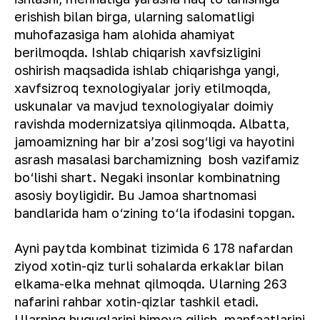
erishish bilan birga, ularning salomatligi
muhofazasiga ham alohida ahamiyat
berilmoqda. Ishlab chiqarish xavfsizligini
oshirish maqsadida ishlab chiqarishga yangi,
xavfsizroq texnologiyalar joriy etilmoqda,
uskunalar va mavjud texnologiyalar doimiy
ravishda modernizatsiya qilinmoqda. Albatta,
jamoamizning har bir a’zosi sog‘ligi va hayotini
asrash masalasi barchamizning bosh vazifamiz
bo‘lishi shart. Negaki insonlar kombinatning
asosiy boyligidir. Bu Jamoa shartnomasi
bandlarida ham o‘zining to‘la ifodasini topgan.
Ayni paytda kombinat tizimida 6 178 nafardan
ziyod xotin-qiz turli sohalarda erkaklar bilan
elkama-elka mehnat qilmoqda. Ularning 263
nafarini rahbar xotin-qizlar tashkil etadi.
Ularning huquqlarini himoya qilish, manfaatlarini