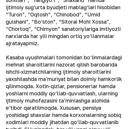
ijtimoiy sug‘urta byudjeti mablag‘lari hisobidan
“Turon”, “Oqtosh”, “Chinobod”, “Umid
gulshani”, “Bo‘ston”, “Sitorai Mohi Xossa”,
“Chortoq”, “Chimyon” sanatoriylariga imtiyozli
narxlarda har yili mingdan ortiq yo‘llanmalar
ajratayapmiz.
Kasaba uyushmalari tomonidan bo‘linmalardagi
mehnat sharoitlarini nazorat qilish barobarida
ishchi-xizmatchilarning ijtimoiy sharoitlarini
yaxshilashda ma’muriyat bilan doimiy hamkorlik
qilinmoqda. Xotin-qizlar, pensionerlar hamda
yoshlarni moddiy qo‘llab-quvvatlash, ularning
ijtimoiy muhofazasini ta’minlashga alohida
e’tibor qaratilmoqda. Xususan, pensiya
yoshidagi shaxslar hamda korxonalarning sobiq
xodimlari moddiy jihatdan qo‘llab-quvvatlanib