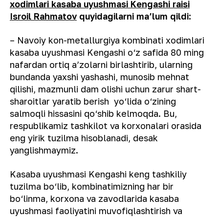
xodimlari kasaba uyushmasi Kengashi raisi
Isroil Rahmatov
quyidagilarni ma’lum qildi:
– Navoiy kon-metallurgiya kombinati xodimlari
kasaba uyushmasi Kengashi o‘z safida 80 ming
nafardan ortiq a’zolarni birlashtirib, ularning
bundanda yaxshi yashashi, munosib mehnat
qilishi, mazmunli dam olishi uchun zarur shart-
sharoitlar yaratib berish yo‘lida o‘zining
salmoqli hissasini qo‘shib kelmoqda. Bu,
respublikamiz tashkilot va korxonalari orasida
eng yirik tuzilma hisoblanadi, desak
yanglishmaymiz.
Kasaba uyushmasi Kengashi keng tashkiliy
tuzilma bo‘lib, kombinatimizning har bir
bo‘linma, korxona va zavodlarida kasaba
uyushmasi faoliyatini muvofiqlashtirish va