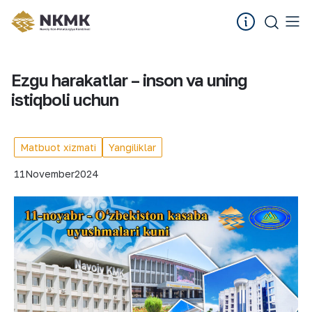
Ezgu harakatlar – inson va uning
istiqboli uchun
Matbuot xizmati
Yangiliklar
11
November
2024