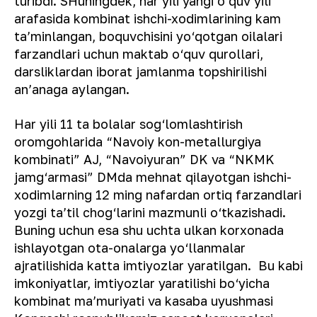
turibdi. SHuningdek, har yili yangi o‘quv yili
arafasida kombinat ishchi-xodimlarining kam
ta’minlangan, boquvchisini yo‘qotgan oilalari
farzandlari uchun maktab o‘quv qurollari,
darsliklardan iborat jamlanma topshirilishi
an’anaga aylangan.
Har yili 11 ta bolalar sog‘lomlashtirish
oromgohlarida “Navoiy kon-metallurgiya
kombinati” AJ, “Navoiyuran” DK va “NKMK
jamg‘armasi” DMda mehnat qilayotgan ishchi-
xodimlarning 12 ming nafardan ortiq farzandlari
yozgi ta’til chog‘larini mazmunli o‘tkazishadi.
Buning uchun esa shu uchta ulkan korxonada
ishlayotgan ota-onalarga yo‘llanmalar
ajratilishida katta imtiyozlar yaratilgan. Bu kabi
imkoniyatlar, imtiyozlar yaratilishi bo‘yicha
kombinat ma’muriyati va kasaba uyushmasi