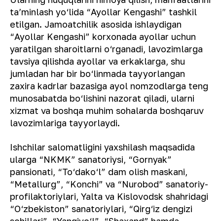
ta’minlash yo‘lida “Ayollar Kengashi” tashkil
etilgan. Jamoatchilik asosida ishlaydigan
“Ayollar Kengashi” korxonada ayollar uchun
yaratilgan sharoitlarni o‘rganadi, lavozimlarga
tavsiya qilishda ayollar va erkaklarga, shu
jumladan har bir bo‘linmada tayyorlangan
zaxira kadrlar bazasiga ayol nomzodlarga teng
munosabatda bo‘lishini nazorat qiladi, ularni
xizmat va boshqa muhim sohalarda boshqaruv
lavozimlariga tayyorlaydi.
Ishchilar salomatligini yaxshilash maqsadida
ularga “NKMK” sanatoriysi, “Gornyak”
pansionati, “To‘dako‘l” dam olish maskani,
“Metallurg”, “Konchi” va “Nurobod” sanatoriy-
profilaktoriylari, Yalta va Kislovodsk shahridagi
“O‘zbekiston” sanatoriylari, “Qirg‘iz dengizi
sohillari”, “Yangiyo‘l”, “Shaxand” hamda