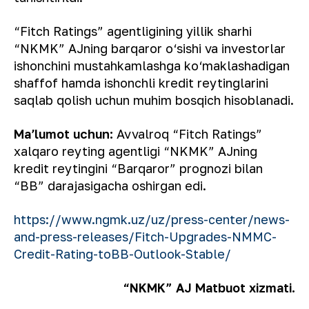
“Fitch Ratings” agentligining yillik sharhi
“NKMK” AJning barqaror o‘sishi va investorlar
ishonchini mustahkamlashga ko‘maklashadigan
shaffof hamda ishonchli kredit reytinglarini
saqlab qolish uchun muhim bosqich hisoblanadi.
Maʼlumot uchun:
Avvalroq “Fitch Ratings”
xalqaro reyting agentligi “NKMK” AJning
kredit reytingini “Barqaror” prognozi bilan
“BB” darajasigacha oshirgan edi.
https://www.ngmk.uz/uz/press-center/news-
and-press-releases/Fitch-Upgrades-NMMC-
Credit-Rating-toBB-Outlook-Stable/
“NKMK” AJ Matbuot xizmati.