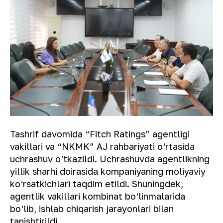
Tashrif davomida “Fitch Ratings” agentligi
vakillari va “NKMK” AJ rahbariyati o‘rtasida
uchrashuv o‘tkazildi. Uchrashuvda agentlikning
yillik sharhi doirasida kompaniyaning moliyaviy
ko‘rsatkichlari taqdim etildi. Shuningdek,
agentlik vakillari kombinat bo‘linmalarida
bo‘lib, ishlab chiqarish jarayonlari bilan
tanishtirildi.