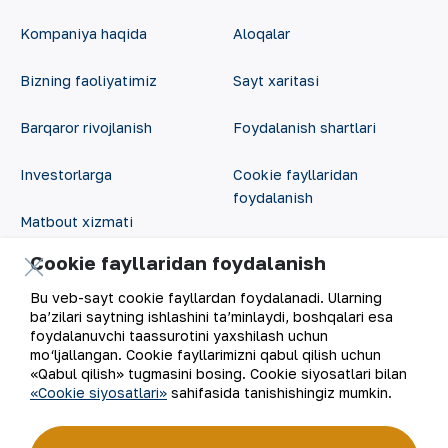
Kompaniya haqida
Aloqalar
Bizning faoliyatimiz
Sayt xaritasi
Barqaror rivojlanish
Foydalanish shartlari
Investorlarga
Cookie fayllaridan
foydalanish
Matbout xizmati
Ochiq ma'lumotlar
Cookie fayllaridan foydalanish
Karyera
RSS feed
Bu veb-sayt cookie fayllardan foydalanadi. Ularning
Raqamli hukumat
ba’zilari saytning ishlashini ta’minlaydi, boshqalari esa
foydalanuvchi taassurotini yaxshilash uchun
mo‘ljallangan. Cookie fayllarimizni qabul qilish uchun
«Qabul qilish» tugmasini bosing. Cookie siyosatlari bilan
«Cookie siyosatlari»
sahifasida tanishishingiz mumkin.