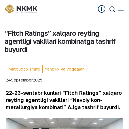
“Fitch Ratings” xalqaro reyting
agentligi vakillari kombinatga tashrif
buyurdi
Matbuot xizmati
Yangilik va voqealar
24
September
2025
22-23-sentabr kunlari “Fitch Ratings” xalqaro
reyting agentligi vakillari “Navoiy kon-
metallurgiya kombinati” AJga tashrif buyurdi.