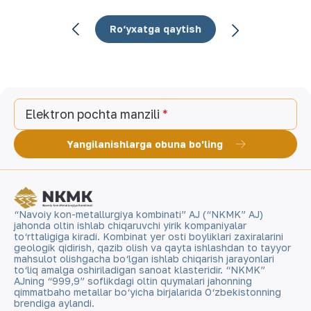
Ro‘yxatga qaytish
Elektron pochta manzili
Yangilanishlarga obuna bo'ling
“Navoiy kon-metallurgiya kombinati” AJ (“NKMK” AJ)
jahonda oltin ishlab chiqaruvchi yirik kompaniyalar
to‘rttaligiga kiradi. Kombinat yer osti boyliklari zaxiralarini
geologik qidirish, qazib olish va qayta ishlashdan to tayyor
mahsulot olishgacha bo‘lgan ishlab chiqarish jarayonlari
to‘liq amalga oshiriladigan sanoat klasteridir. “NKMK”
AJning “999,9” soflikdagi oltin quymalari jahonning
qimmatbaho metallar bo‘yicha birjalarida O‘zbekistonning
brendiga aylandi.