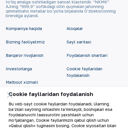
to‘liq amalga oshiriladigan sanoat klasteridir. “NKMK”
AJning “999,9” soflikdagi oltin quymalari jahonning
qimmatbaho metallar bo‘yicha birjalarida O‘zbekistonning
brendiga aylandi.
Kompaniya haqida
Aloqalar
Bizning faoliyatimiz
Sayt xaritasi
Barqaror rivojlanish
Foydalanish shartlari
Investorlarga
Cookie fayllaridan
foydalanish
Matbout xizmati
Ochiq ma'lumotlar
Cookie fayllaridan foydalanish
Karyera
RSS feed
Bu veb-sayt cookie fayllardan foydalanadi. Ularning
Raqamli hukumat
ba’zilari saytning ishlashini ta’minlaydi, boshqalari esa
foydalanuvchi taassurotini yaxshilash uchun
mo‘ljallangan. Cookie fayllarimizni qabul qilish uchun
«Qabul qilish» tugmasini bosing. Cookie siyosatlari bilan