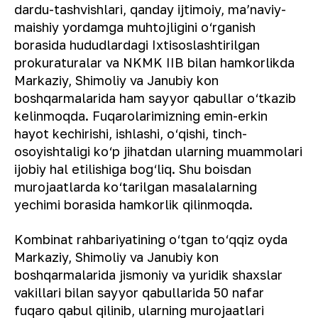
dardu-tashvishlari, qanday ijtimoiy, ma’naviy-
maishiy yordamga muhtojligini o‘rganish
borasida hududlardagi Ixtisoslashtirilgan
prokuraturalar va NKMK IIB bilan hamkorlikda
Markaziy, Shimoliy va Janubiy kon
boshqarmalarida ham sayyor qabullar o‘tkazib
kelinmoqda. Fuqarolarimizning emin-erkin
hayot kechirishi, ishlashi, o‘qishi, tinch-
osoyishtaligi ko‘p jihatdan ularning muammolari
ijobiy hal etilishiga bog‘liq. Shu boisdan
murojaatlarda ko‘tarilgan masalalarning
yechimi borasida hamkorlik qilinmoqda.
Kombinat rahbariyatining o‘tgan to‘qqiz oyda
Markaziy, Shimoliy va Janubiy kon
boshqarmalarida jismoniy va yuridik shaxslar
vakillari bilan sayyor qabullarida 50 nafar
fuqaro qabul qilinib, ularning murojaatlari