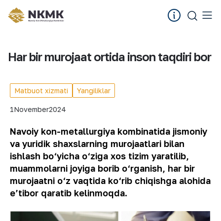
Har bir murojaat ortida inson taqdiri bor
Matbuot xizmati
Yangiliklar
1
November
2024
Navoiy kon-metallurgiya kombinatida jismoniy
va yuridik shaxslarning murojaatlari bilan
ishlash bo‘yicha o‘ziga xos tizim yaratilib,
muammolarni joyiga borib o‘rganish, har bir
murojaatni o‘z vaqtida ko‘rib chiqishga alohida
e’tibor qaratib kelinmoqda.