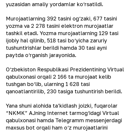
yuzasidan amaliy yordamlar ko‘rsatildi.
Murojaatlarning 392 tasini og‘zaki, 677 tasini
yozma va 2 278 tasini elektron murojaatlar
tashkil etadi. Yozma murojaatlarning 129 tasi
ijobiy hal qilinib, 518 tasi bo‘yicha zaruriy
tushuntirishlar berildi hamda 30 tasi ayni
paytda o‘rganish jarayonida.
O‘zbekiston Respublikasi Prezidentining Virtual
qabulxonasi orqali 2 166 ta murojaat kelib
tushgan bo‘lib, ularning 1 628 tasi
qanoatlantirilib, 230 tasiga tushuntirish berildi.
Yana shuni alohida ta’kidlash joizki, fuqarolar
“NKMK” AJning Internet tarmog‘idagi Virtual
qabulxonasi hamda Telegramm messenjerdagi
maxsus bot orqali ham o‘z murojaatlarini