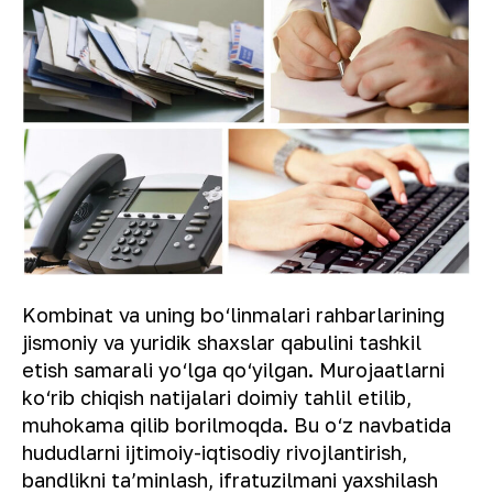
Kombinat va uning bo‘linmalari rahbarlarining
jismoniy va yuridik shaxslar qabulini tashkil
etish samarali yo‘lga qo‘yilgan. Murojaatlarni
ko‘rib chiqish natijalari doimiy tahlil etilib,
muhokama qilib borilmoqda. Bu o‘z navbatida
hududlarni ijtimoiy-iqtisodiy rivojlantirish,
bandlikni ta’minlash, ifratuzilmani yaxshilash