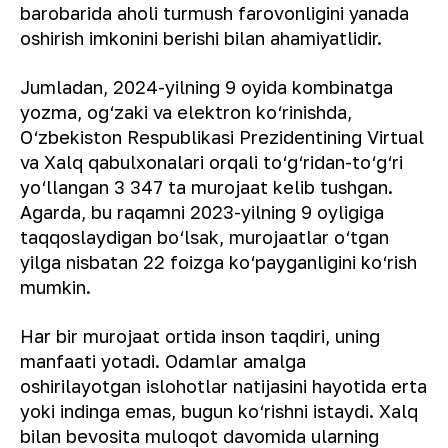
barobarida aholi turmush farovonligini yanada
oshirish imkonini berishi bilan ahamiyatlidir.
Jumladan, 2024-yilning 9 oyida kombinatga
yozma, og‘zaki va elektron ko‘rinishda,
O‘zbekiston Respublikasi Prezidentining Virtual
va Xalq qabulxonalari orqali to‘g‘ridan-to‘g‘ri
yo‘llangan 3 347 ta murojaat kelib tushgan.
Agarda, bu raqamni 2023-yilning 9 oyligiga
taqqoslaydigan bo‘lsak, murojaatlar o‘tgan
yilga nisbatan 22 foizga ko‘payganligini ko‘rish
mumkin.
Har bir murojaat ortida inson taqdiri, uning
manfaati yotadi. Odamlar amalga
oshirilayotgan islohotlar natijasini hayotida erta
yoki indinga emas, bugun ko‘rishni istaydi. Xalq
bilan bevosita muloqot davomida ularning