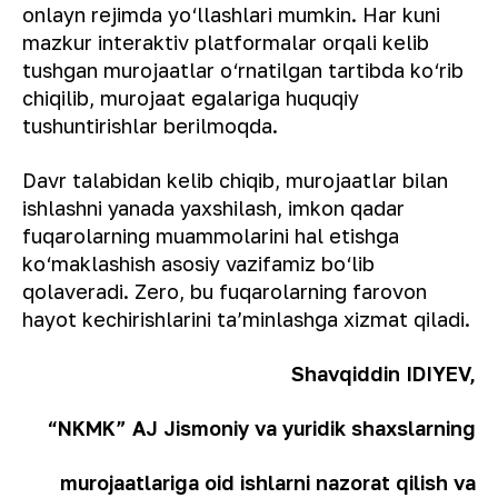
onlayn rejimda yo‘llashlari mumkin. Har kuni
mazkur interaktiv platformalar orqali kelib
tushgan murojaatlar o‘rnatilgan tartibda ko‘rib
chiqilib, murojaat egalariga huquqiy
tushuntirishlar berilmoqda.
Davr talabidan kelib chiqib, murojaatlar bilan
ishlashni yanada yaxshilash, imkon qadar
fuqarolarning muammolarini hal etishga
ko‘maklashish asosiy vazifamiz bo‘lib
qolaveradi. Zero, bu fuqarolarning farovon
hayot kechirishlarini ta’minlashga xizmat qiladi.
Shavqiddin IDIYEV,
“NKMK” AJ Jismoniy va yuridik shaxslarning
murojaatlariga oid ishlarni nazorat qilish va