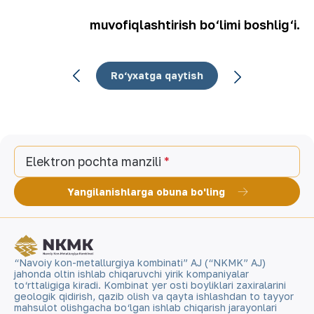
muvofiqlashtirish bo‘limi boshlig‘i.
Ro‘yxatga qaytish
Elektron pochta manzili
Yangilanishlarga obuna bo'ling
“Navoiy kon-metallurgiya kombinati” AJ (“NKMK” AJ)
jahonda oltin ishlab chiqaruvchi yirik kompaniyalar
to‘rttaligiga kiradi. Kombinat yer osti boyliklari zaxiralarini
geologik qidirish, qazib olish va qayta ishlashdan to tayyor
mahsulot olishgacha bo‘lgan ishlab chiqarish jarayonlari