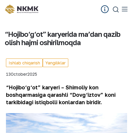
“Hojibo‘g‘ot” karyerida maʼdan qazib
olish hajmi oshirilmoqda
Ishlab chiqarish
Yangiliklar
13
October
2025
“Hojibo‘g‘ot” karyeri – Shimoliy kon
boshqarmasiga qarashli “Dovg‘iztov” koni
tarkibidagi istiqbolli konlardan biridir.