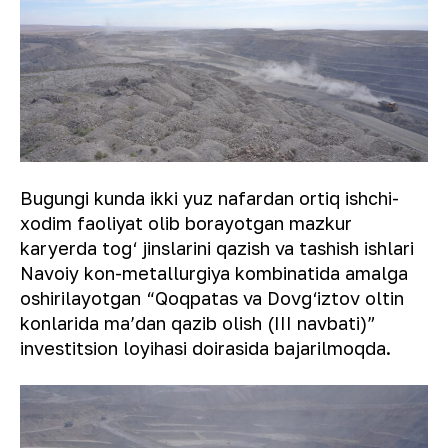
Bugungi kunda ikki yuz nafardan ortiq ishchi-
xodim faoliyat olib borayotgan mazkur
karyerda tog‘ jinslarini qazish va tashish ishlari
Navoiy kon-metallurgiya kombinatida amalga
oshirilayotgan “Qoqpatas va Dovg‘iztov oltin
konlarida maʼdan qazib olish (III navbati)”
investitsion loyihasi doirasida bajarilmoqda.