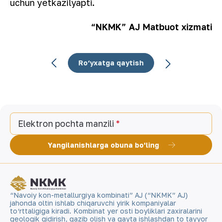
uchun yetkazilyapti.
“NKMK” AJ Matbuot xizmati
Ro‘yxatga qaytish
Elektron pochta manzili
Yangilanishlarga obuna bo'ling
“Navoiy kon-metallurgiya kombinati” AJ (“NKMK” AJ)
jahonda oltin ishlab chiqaruvchi yirik kompaniyalar
to‘rttaligiga kiradi. Kombinat yer osti boyliklari zaxiralarini
geologik qidirish, qazib olish va qayta ishlashdan to tayyor