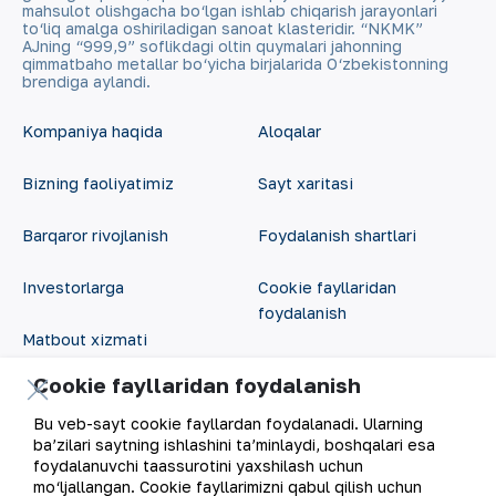
mahsulot olishgacha bo‘lgan ishlab chiqarish jarayonlari
to‘liq amalga oshiriladigan sanoat klasteridir. “NKMK”
AJning “999,9” soflikdagi oltin quymalari jahonning
qimmatbaho metallar bo‘yicha birjalarida O‘zbekistonning
brendiga aylandi.
Kompaniya haqida
Aloqalar
Bizning faoliyatimiz
Sayt xaritasi
Barqaror rivojlanish
Foydalanish shartlari
Investorlarga
Cookie fayllaridan
foydalanish
Matbout xizmati
Ochiq ma'lumotlar
Cookie fayllaridan foydalanish
Karyera
RSS feed
Bu veb-sayt cookie fayllardan foydalanadi. Ularning
Raqamli hukumat
ba’zilari saytning ishlashini ta’minlaydi, boshqalari esa
foydalanuvchi taassurotini yaxshilash uchun
mo‘ljallangan. Cookie fayllarimizni qabul qilish uchun