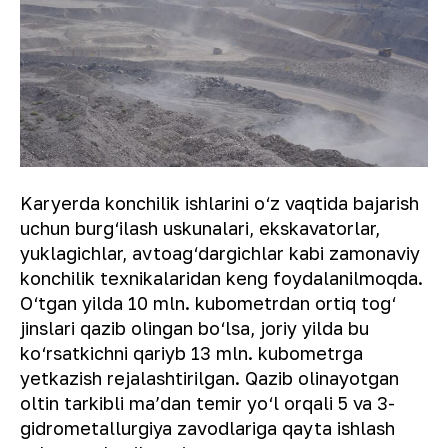
Karyerda konchilik ishlarini o‘z vaqtida bajarish
uchun burg‘ilash uskunalari, ekskavatorlar,
yuklagichlar, avtoag‘dargichlar kabi zamonaviy
konchilik texnikalaridan keng foydalanilmoqda.
O‘tgan yilda 10 mln. kubometrdan ortiq tog‘
jinslari qazib olingan bo‘lsa, joriy yilda bu
ko‘rsatkichni qariyb 13 mln. kubometrga
yetkazish rejalashtirilgan. Qazib olinayotgan
oltin tarkibli maʼdan temir yo‘l orqali 5 va 3-
gidrometallurgiya zavodlariga qayta ishlash