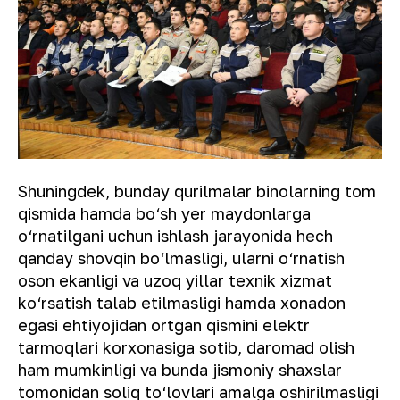
Shuningdek, bunday qurilmalar binolarning tom
qismida hamda bo‘sh yer maydonlarga
o‘rnatilgani uchun ishlash jarayonida hech
qanday shovqin bo‘lmasligi, ularni o‘rnatish
oson ekanligi va uzoq yillar texnik xizmat
ko‘rsatish talab etilmasligi hamda xonadon
egasi ehtiyojidan ortgan qismini elektr
tarmoqlari korxonasiga sotib, daromad olish
ham mumkinligi va bunda jismoniy shaxslar
tomonidan soliq to‘lovlari amalga oshirilmasligi