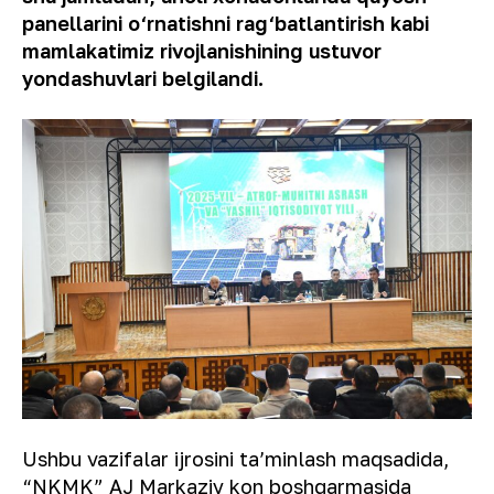
panellarini o‘rnatishni rag‘batlantirish kabi
mamlakatimiz rivojlanishining ustuvor
yondashuvlari belgilandi.
Ushbu vazifalar ijrosini taʼminlash maqsadida,
“NKMK” AJ Markaziy kon boshqarmasida