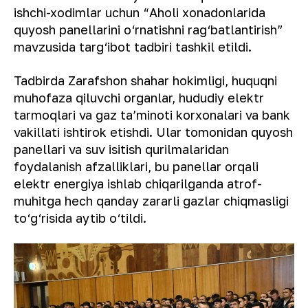
ishchi-xodimlar uchun “Aholi xonadonlarida
quyosh panellarini o‘rnatishni rag‘batlantirish”
mavzusida targ‘ibot tadbiri tashkil etildi.
Tadbirda Zarafshon shahar hokimligi, huquqni
muhofaza qiluvchi organlar, hududiy elektr
tarmoqlari va gaz taʼminoti korxonalari va bank
vakillati ishtirok etishdi. Ular tomonidan quyosh
panellari va suv isitish qurilmalaridan
foydalanish afzalliklari, bu panellar orqali
elektr energiya ishlab chiqarilganda atrof-
muhitga hech qanday zararli gazlar chiqmasligi
to‘g‘risida aytib o‘tildi.