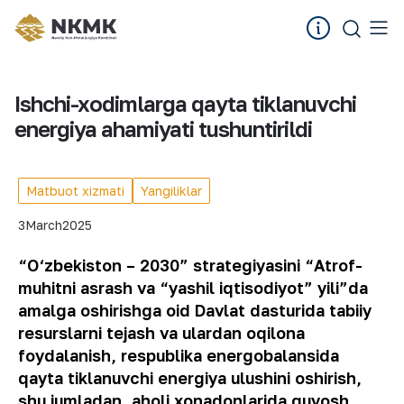
Ishchi-xodimlarga qayta tiklanuvchi
energiya ahamiyati tushuntirildi
Matbuot xizmati
Yangiliklar
3
March
2025
“O‘zbekiston – 2030” strategiyasini “Atrof-
muhitni asrash va “yashil iqtisodiyot” yili”da
amalga oshirishga oid Davlat dasturida tabiiy
resurslarni tejash va ulardan oqilona
foydalanish, respublika energobalansida
qayta tiklanuvchi energiya ulushini oshirish,
shu jumladan, aholi xonadonlarida quyosh