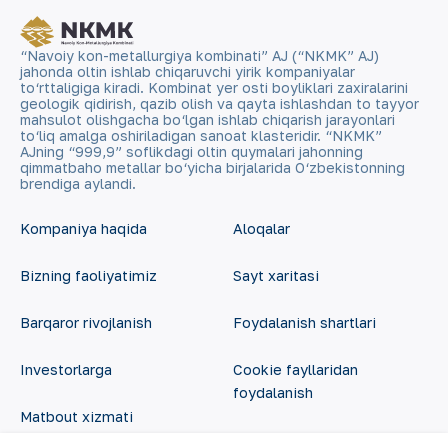
“Navoiy kon-metallurgiya kombinati” AJ (“NKMK” AJ)
jahonda oltin ishlab chiqaruvchi yirik kompaniyalar
to‘rttaligiga kiradi. Kombinat yer osti boyliklari zaxiralarini
geologik qidirish, qazib olish va qayta ishlashdan to tayyor
mahsulot olishgacha bo‘lgan ishlab chiqarish jarayonlari
to‘liq amalga oshiriladigan sanoat klasteridir. “NKMK”
AJning “999,9” soflikdagi oltin quymalari jahonning
qimmatbaho metallar bo‘yicha birjalarida O‘zbekistonning
brendiga aylandi.
Kompaniya haqida
Aloqalar
Bizning faoliyatimiz
Sayt xaritasi
Barqaror rivojlanish
Foydalanish shartlari
Investorlarga
Cookie fayllaridan
foydalanish
Matbout xizmati
Ochiq ma'lumotlar