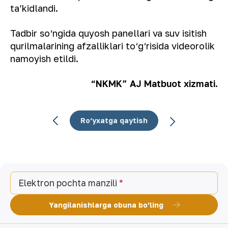
taʼkidlandi.
Tadbir so‘ngida quyosh panellari va suv isitish
qurilmalarining afzalliklari to‘g‘risida videorolik
namoyish etildi.
“NKMK” AJ Matbuot xizmati.
Ro‘yxatga qaytish
Elektron pochta manzili
Yangilanishlarga obuna bo'ling