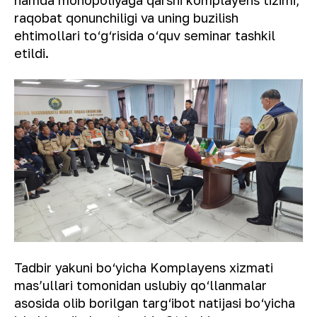
hamda monopoliyaga qarshi komplayens tizimi,
raqobat qonunchiligi va uning buzilish
ehtimollari to‘g‘risida o‘quv seminar tashkil
etildi.
Tadbir yakuni bo‘yicha Komplayens xizmati
mas’ullari tomonidan uslubiy qo‘llanmalar
asosida olib borilgan targ‘ibot natijasi bo‘yicha