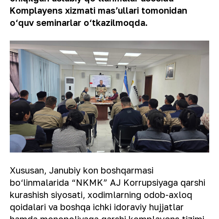
Komplayens xizmati masʼullari tomonidan
o‘quv seminarlar o‘tkazilmoqda.
Xususan, Janubiy kon boshqarmasi
bo‘linmalarida “NKMK” AJ Korrupsiyaga qarshi
kurashish siyosati, xodimlarning odob-axloq
qoidalari va boshqa ichki idoraviy hujjatlar