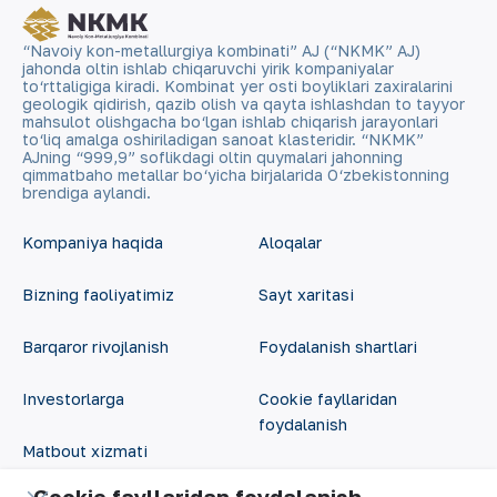
“Navoiy kon-metallurgiya kombinati” AJ (“NKMK” AJ)
jahonda oltin ishlab chiqaruvchi yirik kompaniyalar
to‘rttaligiga kiradi. Kombinat yer osti boyliklari zaxiralarini
geologik qidirish, qazib olish va qayta ishlashdan to tayyor
mahsulot olishgacha bo‘lgan ishlab chiqarish jarayonlari
to‘liq amalga oshiriladigan sanoat klasteridir. “NKMK”
AJning “999,9” soflikdagi oltin quymalari jahonning
qimmatbaho metallar bo‘yicha birjalarida O‘zbekistonning
brendiga aylandi.
Kompaniya haqida
Aloqalar
Bizning faoliyatimiz
Sayt xaritasi
Barqaror rivojlanish
Foydalanish shartlari
Investorlarga
Cookie fayllaridan
foydalanish
Matbout xizmati
Ochiq ma'lumotlar
Cookie fayllaridan foydalanish