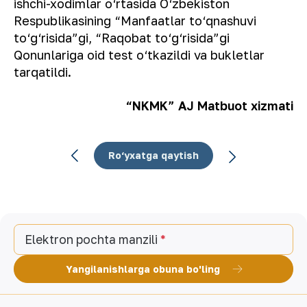
ishchi-xodimlar o‘rtasida O‘zbekiston
Respublikasining “Manfaatlar to‘qnashuvi
to‘g‘risida”gi, “Raqobat to‘g‘risida”gi
Qonunlariga oid test o‘tkazildi va bukletlar
tarqatildi.
“NKMK” AJ Matbuot xizmati
Ro‘yxatga qaytish
Elektron pochta manzili
Yangilanishlarga obuna bo'ling