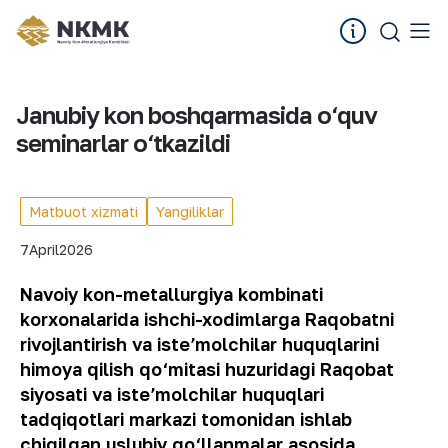
Janubiy kon boshqarmasida o‘quv
seminarlar o‘tkazildi
Matbuot xizmati
Yangiliklar
7
April
2026
Navoiy kon-metallurgiya kombinati
korxonalarida ishchi-xodimlarga Raqobatni
rivojlantirish va isteʼmolchilar huquqlarini
himoya qilish qo‘mitasi huzuridagi Raqobat
siyosati va isteʼmolchilar huquqlari
tadqiqotlari markazi tomonidan ishlab
chiqilgan uslubiy qo‘llanmalar asosida