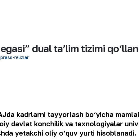
gasi” dual taʼlim tizimi qo‘lla
 press-relizlar
Jda kadrlarni tayyorlash bo‘yicha mamlaka
voiy davlat konchilik va texnologiyalar uni
da yetakchi oliy o‘quv yurti hisoblanadi.