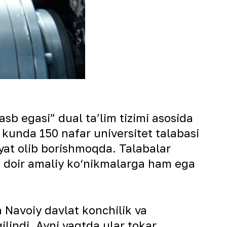
asb egasi” dual taʼlim tizimi asosida
 kunda 150 nafar universitet talabasi
iyat olib borishmoqda. Talabalar
a doir amaliy ko‘nikmalarga ham ega
 Navoiy davlat konchilik va
lindi. Ayni vaqtda ular tokar,