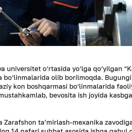
a universitet o‘rtasida yo‘lga qo‘yilgan “K
a bo‘linmalarida olib borilmoqda. Bugungi
kaziy kon boshqarmasi bo‘linmalarida faol
 mustahkamlab, bevosita ish joyida kasbg
ida Zarafshon taʼmirlash-mexanika zavodiga
ing 14 nafari suhbat asosida ishga qabul qi