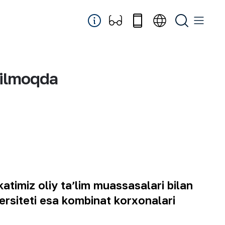
nilmoqda
timiz oliy taʼlim muassasalari bilan
versiteti esa kombinat korxonalari