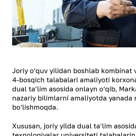
Joriy o‘quv yilidan boshlab kombinat v
4-bosqich talabalari amaliyoti korxon
dual taʼlim asosida onlayn o‘qib, Mar
nazariy bilimlarni amaliyotda yanada
bo‘lishmoqda.
Xususan, joriy yilda dual taʼlim asos
texnologiyalar universiteti talabalarin