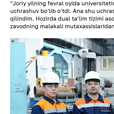
“Joriy yilning fevral oyida universite
uchrashuv bo‘lib o‘tdi. Ana shu uchr
qilindim. Hozirda dual taʼlim tizimi a
zavodning malakali mutaxassislaridan