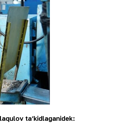
laqulov taʼkidlaganidek: