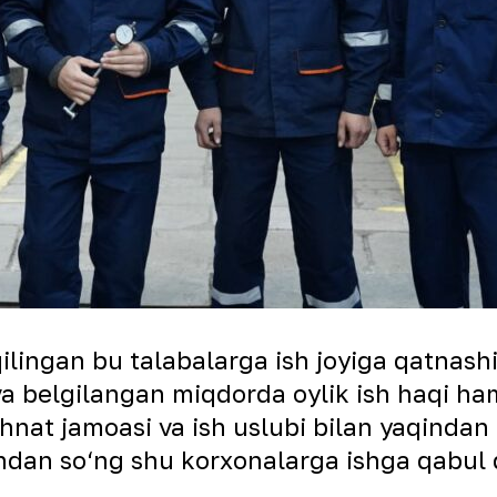
ilingan bu talabalarga ish joyiga qatnas
n va belgilangan miqdorda oylik ish haqi 
hnat jamoasi va ish uslubi bilan yaqindan
andan so‘ng shu korxonalarga ishga qabu