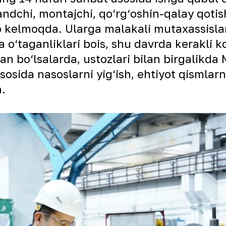
andchi, montajchi, qo‘rg‘oshin-qalay qoti
kelmoqda. Ularga malakali mutaxassislar us
 o‘taganliklari bois, shu davrda kerakli 
an bo‘lsalarda, ustozlari bilan birgalikd
osida nasoslarni yig‘ish, ehtiyot qismlarn
a.