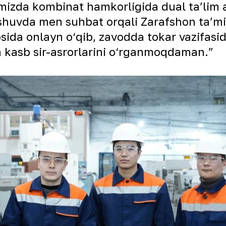
timizda kombinat hamkorligida dual taʼlim 
ashuvda men suhbat orqali Zarafshon taʼm
sosida onlayn o‘qib, zavodda tokar vazifa
 kasb sir-asrorlarini o‘rganmoqdaman.”