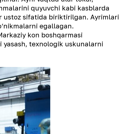
shmalarini quyuvchi kabi kasblarda
toz sifatida biriktirilgan. Ayrimlari
ko‘nikmalarni egallagan.
a Markaziy kon boshqarmasi
i yasash, texnologik uskunalarni