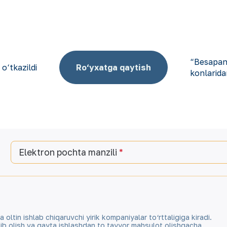
“Besapant
o‘tkazildi
Ro‘yxatga qaytish
konlaridan
Elektron pochta manzili
tin ishlab chiqaruvchi yirik kompaniyalar to‘rttaligiga kiradi.
qazib olish va qayta ishlashdan to tayyor mahsulot olishgacha