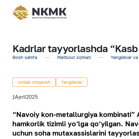
Kadrlar tayyorlashda “Kasb e
Bosh sahifa
Matbout xizmati
Yangiliklar va
Ishlab chiqarish
Yangiliklar
April
2025
1
“Navoiy kon-metallurgiya kombinati” A
hamkorlik tizimli yo‘lga qo‘yilgan. Na
uchun soha mutaxassislarini tayyorlash