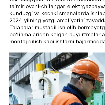
taʼmirlovchi-chilangar, elektrgazpayv
kunduzgi va kechki smenalarda ishlab 
2024-yilning yozgi amaliyotini zavodda
Talabalar mustaqil ish olib bormayotg
bo‘linmalaridan kelgan buyurtmalar as
montaj qilish kabi ishlarni bajarmoqd