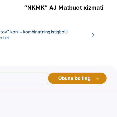
“NKMK” AJ Matbuot xizmati
ov” koni – kombinatning istiqbolli
 biri
Obuna boʻling