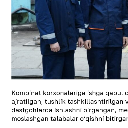
Kombinat korxonalariga ishga qabul q
ajratilgan, tushlik tashkillashtirilga
dastgohlarda ishlashni o‘rgangan, me
moslashgan talabalar o‘qishni bitirg