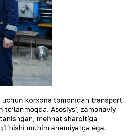
hi uchun korxona tomonidan transport
ham to‘lanmoqda. Asosiysi, zamonaviy
 tanishgan, mehnat sharoitiga
l qilinishi muhim ahamiyatga ega.