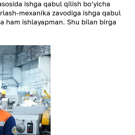
asosida ishga qabul qilish bo‘yicha
irlash-mexanika zavodiga ishga qabul
sida ham ishlayapman. Shu bilan birga