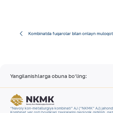
Kombinatda fuqarolar bilan onlayn muloqot 
Yangilanishlarga obuna bo‘ling:
“Navoiy kon-metallurgiya kombinati” AJ (“NKMK” AJ) jahonda ol
Kombinat yer osti boyliklari zaxiralarini geologik qidirish, 