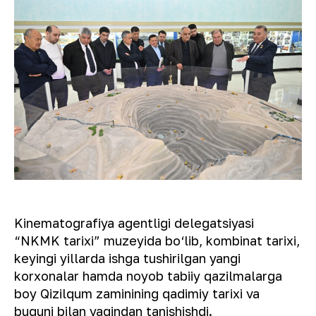
Kinematografiya agentligi delegatsiyasi
“NKMK tarixi” muzeyida bo‘lib, kombinat tarixi,
keyingi yillarda ishga tushirilgan yangi
korxonalar hamda noyob tabiiy qazilmalarga
boy Qizilqum zaminining qadimiy tarixi va
buguni bilan yaqindan tanishishdi.