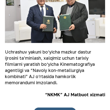
Uchrashuv yakuni bo‘yicha mazkur dastur
ijrosini taʼminlash, xalqimiz uchun tarixiy
filmlarni yaratish bo‘yicha Kinematografiya
agentligi va “Navoiy kon-metallurgiya
kombinati” AJ o‘rtasida hamkorlik
memorandumi imzolandi.
“NKMK” AJ Matbuot xizmati