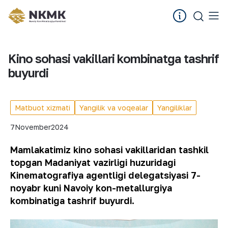
Kino sohasi vakillari kombinatga tashrif
buyurdi
Matbuot xizmati
Yangilik va voqealar
Yangiliklar
7
November
2024
Mamlakatimiz kino sohasi vakillaridan tashkil
topgan Madaniyat vazirligi huzuridagi
Kinematografiya agentligi delegatsiyasi 7-
noyabr kuni Navoiy kon-metallurgiya
kombinatiga tashrif buyurdi.