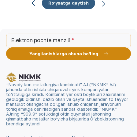
Ro‘yxatga qaytish
Elektron pochta manzili
Yangilanishlarga obuna bo'ling
“Navoiy kon-metallurgiya kombinati” AJ (“NKMK” AJ)
jahonda oltin ishlab chiqaruvchi yirik kompaniyalar
to‘rttaligiga kiradi. Kombinat yer osti boyliklari zaxiralarini
geologik qidirish, qazib olish va qayta ishlashdan to tayyor
mahsulot olishgacha bo‘lgan ishlab chiqarish jarayonlari
to‘liq amalga oshiriladigan sanoat klasteridir. “NKMK”
AJning “999,9” soflikdagi oltin quymalari jahonning
qimmatbaho metallar bo‘yicha birjalarida O‘zbekistonning
brendiga aylandi.