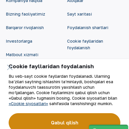
Kompaniya haqida
Aloqalar
Bizning faoliyatimiz
Sayt xaritasi
Barqaror rivojlanish
Foydalanish shartlari
Investorlarga
Cookie fayllaridan
foydalanish
Matbout xizmati
Ochiq ma'lumotlar
Cookie fayllaridan foydalanish
Karyera
RSS feed
Bu veb-sayt cookie fayllardan foydalanadi. Ularning
Raqamli hukumat
ba’zilari saytning ishlashini ta’minlaydi, boshqalari esa
foydalanuvchi taassurotini yaxshilash uchun
mo‘ljallangan. Cookie fayllarimizni qabul qilish uchun
«Qabul qilish» tugmasini bosing. Cookie siyosatlari bilan
«Cookie siyosatlari»
sahifasida tanishishingiz mumkin.
Qabul qilish
©
2026
“NKMK” AJ