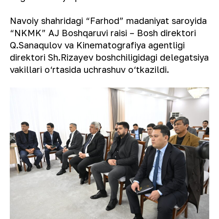
Navoiy shahridagi “Farhod” madaniyat saroyida
“NKMK” AJ Boshqaruvi raisi – Bosh direktori
Q.Sanaqulov va Kinematografiya agentligi
direktori Sh.Rizayev boshchiligidagi delegatsiya
vakillari o‘rtasida uchrashuv o‘tkazildi.