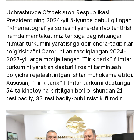
Uchrashuvda O‘zbekiston Respublikasi
Prezidentining 2024-yil 5-iyunda qabul qilingan
“Kinematografiya sohasini yana-da rivojlantirish
hamda mamlakatimiz tarixiga bag‘ishlangan
filmlar turkumini yaratishga doir chora-tadbirlar
to‘g‘risida”ni Qarori bilan tasdiqlangan 2024-
2027-yillarga mo‘ljallangan “Tirik tarix” filmlar
turkumini yaratish dasturi ijrosini taʼminlash
bo‘yicha rejalashtirilgan ishlar muhokama etildi.
Xususan, “Tirik tarix” filmlar turkumi dasturiga
54 ta kinoloyiha kiritilgan bo‘lib, shundan 21
tasi badiiy, 33 tasi badiiy-publitsistik filmdir.