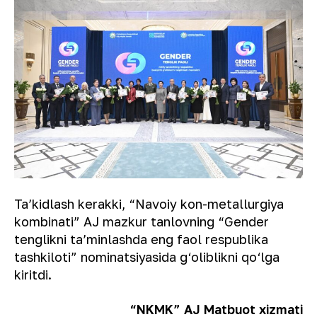
Taʼkidlash kerakki, “Navoiy kon-metallurgiya
kombinati” AJ mazkur tanlovning “Gender
tenglikni taʼminlashda eng faol respublika
tashkiloti” nominatsiyasida g‘oliblikni qo‘lga
kiritdi.
“NKMK” AJ Matbuot xizmati