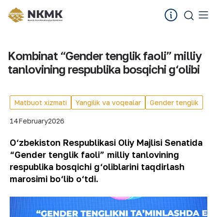
Kombinat “Gender tenglik faoli” milliy
tanlovining respublika bosqichi g‘olibi
Matbuot xizmati
Yangilik va voqealar
Gender tenglik
14
February
2026
O‘zbekiston Respublikasi Oliy Majlisi Senatida
“Gender tenglik faoli” milliy tanlovining
respublika bosqichi g‘oliblarini taqdirlash
marosimi bo‘lib o‘tdi.