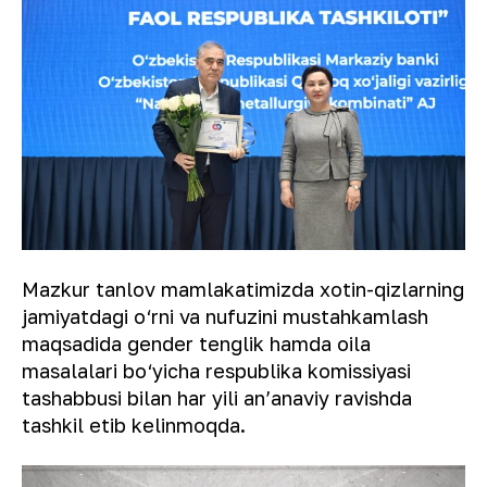
Mazkur tanlov mamlakatimizda xotin-qizlarning
jamiyatdagi o‘rni va nufuzini mustahkamlash
maqsadida gender tenglik hamda oila
masalalari bo‘yicha respublika komissiyasi
tashabbusi bilan har yili anʼanaviy ravishda
tashkil etib kelinmoqda.