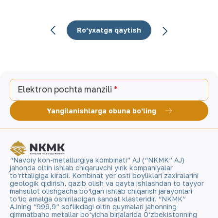
Ro‘yxatga qaytish
Elektron pochta manzili
Yangilanishlarga obuna bo'ling
“Navoiy kon-metallurgiya kombinati” AJ (“NKMK” AJ)
jahonda oltin ishlab chiqaruvchi yirik kompaniyalar
to‘rttaligiga kiradi. Kombinat yer osti boyliklari zaxiralarini
geologik qidirish, qazib olish va qayta ishlashdan to tayyor
mahsulot olishgacha bo‘lgan ishlab chiqarish jarayonlari
to‘liq amalga oshiriladigan sanoat klasteridir. “NKMK”
AJning “999,9” soflikdagi oltin quymalari jahonning
qimmatbaho metallar bo‘yicha birjalarida O‘zbekistonning