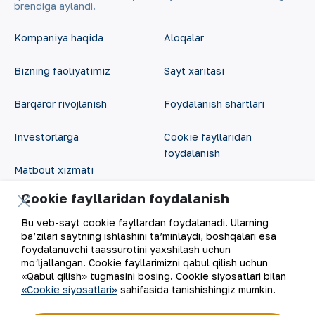
brendiga aylandi.
Kompaniya haqida
Aloqalar
Bizning faoliyatimiz
Sayt xaritasi
Barqaror rivojlanish
Foydalanish shartlari
Investorlarga
Cookie fayllaridan
foydalanish
Matbout xizmati
Ochiq ma'lumotlar
Cookie fayllaridan foydalanish
Karyera
RSS feed
Bu veb-sayt cookie fayllardan foydalanadi. Ularning
Raqamli hukumat
ba’zilari saytning ishlashini ta’minlaydi, boshqalari esa
foydalanuvchi taassurotini yaxshilash uchun
mo‘ljallangan. Cookie fayllarimizni qabul qilish uchun
«Qabul qilish» tugmasini bosing. Cookie siyosatlari bilan
«Cookie siyosatlari»
sahifasida tanishishingiz mumkin.