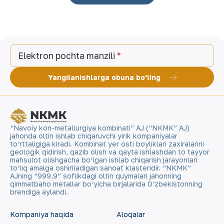
Elektron pochta manzili
Yangilanishlarga obuna bo'ling
“Navoiy kon-metallurgiya kombinati” AJ (“NKMK” AJ)
jahonda oltin ishlab chiqaruvchi yirik kompaniyalar
to‘rttaligiga kiradi. Kombinat yer osti boyliklari zaxiralarini
geologik qidirish, qazib olish va qayta ishlashdan to tayyor
mahsulot olishgacha bo‘lgan ishlab chiqarish jarayonlari
to‘liq amalga oshiriladigan sanoat klasteridir. “NKMK”
AJning “999,9” soflikdagi oltin quymalari jahonning
qimmatbaho metallar bo‘yicha birjalarida O‘zbekistonning
brendiga aylandi.
Kompaniya haqida
Aloqalar