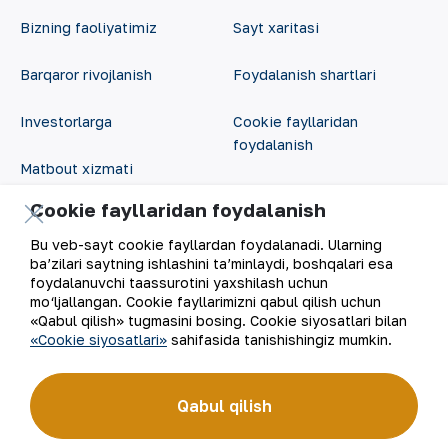
Bizning faoliyatimiz
Sayt xaritasi
Barqaror rivojlanish
Foydalanish shartlari
Investorlarga
Cookie fayllaridan
foydalanish
Matbout xizmati
Ochiq ma'lumotlar
Cookie fayllaridan foydalanish
Karyera
RSS feed
Bu veb-sayt cookie fayllardan foydalanadi. Ularning
Raqamli hukumat
ba’zilari saytning ishlashini ta’minlaydi, boshqalari esa
foydalanuvchi taassurotini yaxshilash uchun
mo‘ljallangan. Cookie fayllarimizni qabul qilish uchun
«Qabul qilish» tugmasini bosing. Cookie siyosatlari bilan
«Cookie siyosatlari»
sahifasida tanishishingiz mumkin.
Qabul qilish
©
2026
“NKMK” AJ