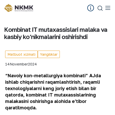
Kombinat IT mutaxassislari malaka va
kasbiy ko‘nikmalarini oshirishdi
Matbuot xizmati
Yangiliklar
14
November
2024
“Navoiy kon-metallurgiya kombinati” AJda
ishlab chiqarishni raqamlashtirish, raqamli
texnologiyalarni keng joriy etish bilan bir
qatorda, kombinat IT mutaxassislarining
malakasini oshirishga alohida eʼtibor
qaratilmoqda.