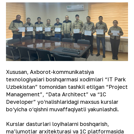
Xususan, Axborot-kommunikatsiya
texnologiyalari boshqarmasi xodimlari “IT Park
Uzbekistan” tomonidan tashkil etilgan “Project
Management”, “Data Architect” va “1C
Developer” yo‘nalishlaridagi maxsus kurslar
bo‘yicha o‘qishni muvaffaqiyatli yakunlashdi.
Kurslar dasturlari loyihalarni boshqarish,
maʼlumotlar arxitekturasi va 1C platformasida