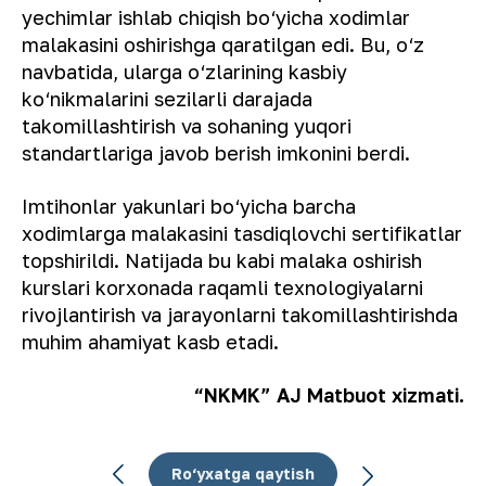
yechimlar ishlab chiqish bo‘yicha xodimlar
malakasini oshirishga qaratilgan edi. Bu, o‘z
navbatida, ularga o‘zlarining kasbiy
ko‘nikmalarini sezilarli darajada
takomillashtirish va sohaning yuqori
standartlariga javob berish imkonini berdi.
Imtihonlar yakunlari bo‘yicha barcha
xodimlarga malakasini tasdiqlovchi sertifikatlar
topshirildi. Natijada bu kabi malaka oshirish
kurslari korxonada raqamli texnologiyalarni
rivojlantirish va jarayonlarni takomillashtirishda
muhim ahamiyat kasb etadi.
“NKMK” AJ Matbuot xizmati.
Ro‘yxatga qaytish