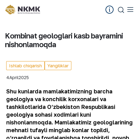
Kombinat geologlari kasb bayramini
nishonlamoqda
Ishlab chiqarish
Yangiliklar
4
April
2025
Shu kunlarda mamlakatimizning barcha
geologiya va konchilik korxonalari va
tashkilotlarida O‘zbekiston Respublikasi
geologiya sohasi xodimlari kuni
nishonlanmoqda. Mamlakatimiz geologlarining
mehnati tufayli minglab konlar topildi,
o‘rganildi va foydalanishga topshirildi, noyob