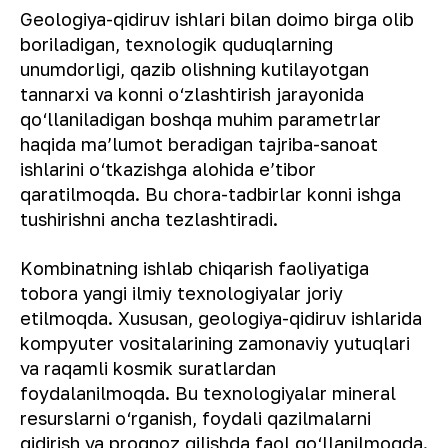
Geologiya-qidiruv ishlari bilan doimo birga olib
boriladigan, texnologik quduqlarning
unumdorligi, qazib olishning kutilayotgan
tannarxi va konni o‘zlashtirish jarayonida
qo‘llaniladigan boshqa muhim parametrlar
haqida maʼlumot beradigan tajriba-sanoat
ishlarini o‘tkazishga alohida eʼtibor
qaratilmoqda. Bu chora-tadbirlar konni ishga
tushirishni ancha tezlashtiradi.
Kombinatning ishlab chiqarish faoliyatiga
tobora yangi ilmiy texnologiyalar joriy
etilmoqda. Xususan, geologiya-qidiruv ishlarida
kompyuter vositalarining zamonaviy yutuqlari
va raqamli kosmik suratlardan
foydalanilmoqda. Bu texnologiyalar mineral
resurslarni o‘rganish, foydali qazilmalarni
qidirish va prognoz qilishda faol qo‘llanilmoqda.