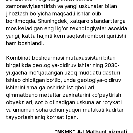
zamonaviylashtirish va yangi uskunalar bilan
jihozlash bo‘yicha maqsadli ishlar olib
borilmoqda. Shuningdek, xalqaro standartlarga
mos keladigan eng ilg‘or texnologiyalar asosida
yangi, katta hajmli kern saqlash ombori qurilishi
ham boshlandi.
Kombinat boshqarmasi mutaxassislari bilan
birgalikda geologiya-qidiruv ishlarining 2030-
yilgacha mo‘ljallangan uzoq muddatli dasturi
ishlab chiqilgan bo‘lib, unda geologiya-qidiruv
ishlarini amalga oshirish istiqbollari,
qimmatbaho metallar zaxiralarini ko‘paytirish
obyektlari, sotib olinadigan uskunalar ro‘yxati
va umuman soha uchun yuqori malakali kadrlar
tayyorlash aniq ko‘rsatilgan.
“NKMK” AJ Matbuot xizmati