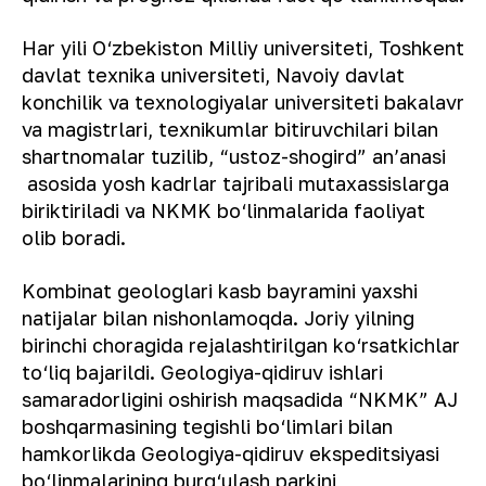
Har yili O‘zbekiston Milliy universiteti, Toshkent
davlat texnika universiteti, Navoiy davlat
konchilik va texnologiyalar universiteti bakalavr
va magistrlari, texnikumlar bitiruvchilari bilan
shartnomalar tuzilib, “ustoz-shogird” anʼanasi
asosida yosh kadrlar tajribali mutaxassislarga
biriktiriladi va NKMK bo‘linmalarida faoliyat
olib boradi.
Kombinat geologlari kasb bayramini yaxshi
natijalar bilan nishonlamoqda. Joriy yilning
birinchi choragida rejalashtirilgan ko‘rsatkichlar
to‘liq bajarildi. Geologiya-qidiruv ishlari
samaradorligini oshirish maqsadida “NKMK” AJ
boshqarmasining tegishli bo‘limlari bilan
hamkorlikda Geologiya-qidiruv ekspeditsiyasi
bo‘linmalarining burg‘ulash parkini