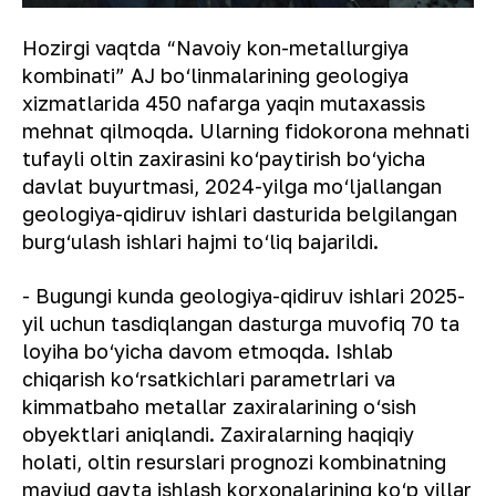
Hozirgi vaqtda “Navoiy kon-metallurgiya
kombinati” AJ bo‘linmalarining geologiya
xizmatlarida 450 nafarga yaqin mutaxassis
mehnat qilmoqda. Ularning fidokorona mehnati
tufayli oltin zaxirasini ko‘paytirish bo‘yicha
davlat buyurtmasi, 2024-yilga mo‘ljallangan
geologiya-qidiruv ishlari dasturida belgilangan
burg‘ulash ishlari hajmi to‘liq bajarildi.
- Bugungi kunda geologiya-qidiruv ishlari 2025-
yil uchun tasdiqlangan dasturga muvofiq 70 ta
loyiha bo‘yicha davom etmoqda. Ishlab
chiqarish ko‘rsatkichlari parametrlari va
kimmatbaho metallar zaxiralarining o‘sish
obyektlari aniqlandi. Zaxiralarning haqiqiy
holati, oltin resurslari prognozi kombinatning
mavjud qayta ishlash korxonalarining ko‘p yillar