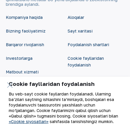
brendiga aylandi.
Kompaniya haqida
Aloqalar
Bizning faoliyatimiz
Sayt xaritasi
Barqaror rivojlanish
Foydalanish shartlari
Investorlarga
Cookie fayllaridan
foydalanish
Matbout xizmati
Ochiq ma'lumotlar
Cookie fayllaridan foydalanish
Karyera
RSS feed
Bu veb-sayt cookie fayllardan foydalanadi. Ularning
Raqamli hukumat
ba’zilari saytning ishlashini ta’minlaydi, boshqalari esa
foydalanuvchi taassurotini yaxshilash uchun
mo‘ljallangan. Cookie fayllarimizni qabul qilish uchun
«Qabul qilish» tugmasini bosing. Cookie siyosatlari bilan
«Cookie siyosatlari»
sahifasida tanishishingiz mumkin.