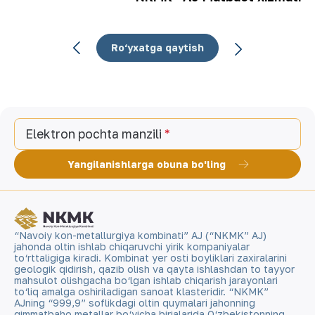
Ro‘yxatga qaytish
Elektron pochta manzili
Yangilanishlarga obuna bo'ling
“Navoiy kon-metallurgiya kombinati” AJ (“NKMK” AJ)
jahonda oltin ishlab chiqaruvchi yirik kompaniyalar
to‘rttaligiga kiradi. Kombinat yer osti boyliklari zaxiralarini
geologik qidirish, qazib olish va qayta ishlashdan to tayyor
mahsulot olishgacha bo‘lgan ishlab chiqarish jarayonlari
to‘liq amalga oshiriladigan sanoat klasteridir. “NKMK”
AJning “999,9” soflikdagi oltin quymalari jahonning
qimmatbaho metallar bo‘yicha birjalarida O‘zbekistonning