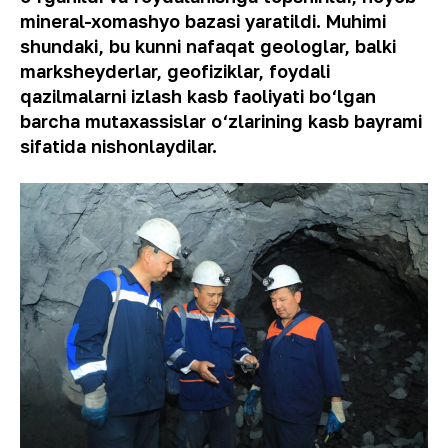
mineral-xomashyo bazasi yaratildi. Muhimi
shundaki, bu kunni nafaqat geologlar, balki
marksheyderlar, geofiziklar, foydali
qazilmalarni izlash kasb faoliyati bo‘lgan
barcha mutaxassislar o‘zlarining kasb bayrami
sifatida nishonlaydilar.