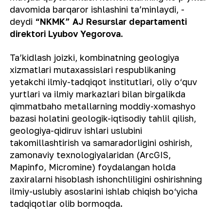
davomida barqaror ishlashini taʼminlaydi,
-
deydi
“NKMK” AJ Resurslar departamenti
direktori Lyubov Yegorova
.
Taʼkidlash joizki, kombinatning geologiya
xizmatlari mutaxassislari respublikaning
yetakchi ilmiy-tadqiqot institutlari, oliy o‘quv
yurtlari va ilmiy markazlari bilan birgalikda
qimmatbaho metallarning moddiy-xomashyo
bazasi holatini geologik-iqtisodiy tahlil qilish,
geologiya-qidiruv ishlari uslubini
takomillashtirish va samaradorligini oshirish,
zamonaviy texnologiyalaridan (ArcGIS,
Mapinfo, Micromine) foydalangan holda
zaxiralarni hisoblash ishonchliligini oshirishning
ilmiy-uslubiy asoslarini ishlab chiqish bo‘yicha
tadqiqotlar olib bormoqda.