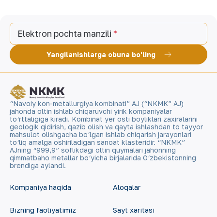
Elektron pochta manzili
Yangilanishlarga obuna bo'ling
“Navoiy kon-metallurgiya kombinati” AJ (“NKMK” AJ)
jahonda oltin ishlab chiqaruvchi yirik kompaniyalar
to‘rttaligiga kiradi. Kombinat yer osti boyliklari zaxiralarini
geologik qidirish, qazib olish va qayta ishlashdan to tayyor
mahsulot olishgacha bo‘lgan ishlab chiqarish jarayonlari
to‘liq amalga oshiriladigan sanoat klasteridir. “NKMK”
AJning “999,9” soflikdagi oltin quymalari jahonning
qimmatbaho metallar bo‘yicha birjalarida O‘zbekistonning
brendiga aylandi.
Kompaniya haqida
Aloqalar
Bizning faoliyatimiz
Sayt xaritasi