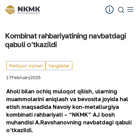
Kombinat rahbariyatining navbatdagi
qabuli o‘tkazildi
Matbuot xizmati
Yangiliklar
17
February
2025
Aholi bilan ochiq muloqot qilish, ularning
muammolarini aniqlash va bevosita joyida hal
etish maqsadida Navoiy kon-metallurgiya
kombinati rahbariyati – “NKMK” AJ bosh
muhandisi A.Ravshanovning navbatdagi qabuli
o‘tkazildi.