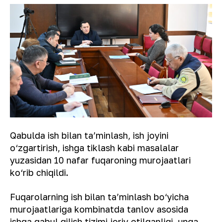
Qabulda ish bilan taʼminlash, ish joyini
o‘zgartirish, ishga tiklash kabi masalalar
yuzasidan 10 nafar fuqaroning murojaatlari
ko‘rib chiqildi.
Fuqarolarning ish bilan taʼminlash bo‘yicha
murojaatlariga kombinatda tanlov asosida
ishga qabul qilish tizimi joriy etilganligi, unga