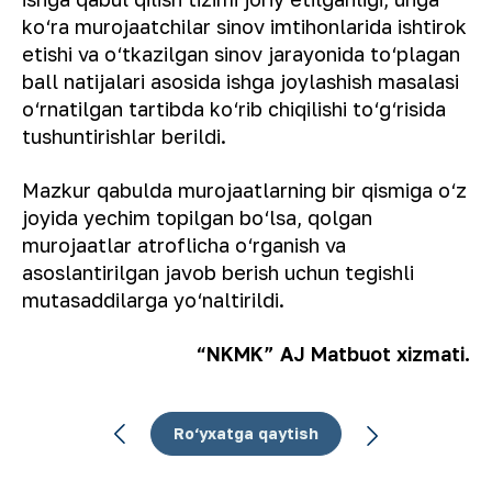
ko‘ra murojaatchilar sinov imtihonlarida ishtirok
etishi va o‘tkazilgan sinov jarayonida to‘plagan
ball natijalari asosida ishga joylashish masalasi
o‘rnatilgan tartibda ko‘rib chiqilishi to‘g‘risida
tushuntirishlar berildi.
Mazkur qabulda murojaatlarning bir qismiga o‘z
joyida yechim topilgan bo‘lsa, qolgan
murojaatlar atroflicha o‘rganish va
asoslantirilgan javob berish uchun tegishli
mutasaddilarga yo‘naltirildi.
“NKMK” AJ Matbuot xizmati.
Ro‘yxatga qaytish