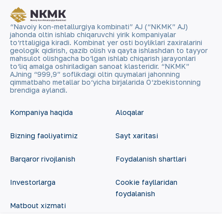
“Navoiy kon-metallurgiya kombinati” AJ (“NKMK” AJ)
jahonda oltin ishlab chiqaruvchi yirik kompaniyalar
to‘rttaligiga kiradi. Kombinat yer osti boyliklari zaxiralarini
geologik qidirish, qazib olish va qayta ishlashdan to tayyor
mahsulot olishgacha bo‘lgan ishlab chiqarish jarayonlari
to‘liq amalga oshiriladigan sanoat klasteridir. “NKMK”
AJning “999,9” soflikdagi oltin quymalari jahonning
qimmatbaho metallar bo‘yicha birjalarida O‘zbekistonning
brendiga aylandi.
Kompaniya haqida
Aloqalar
Bizning faoliyatimiz
Sayt xaritasi
Barqaror rivojlanish
Foydalanish shartlari
Investorlarga
Cookie fayllaridan
foydalanish
Matbout xizmati
Ochiq ma'lumotlar