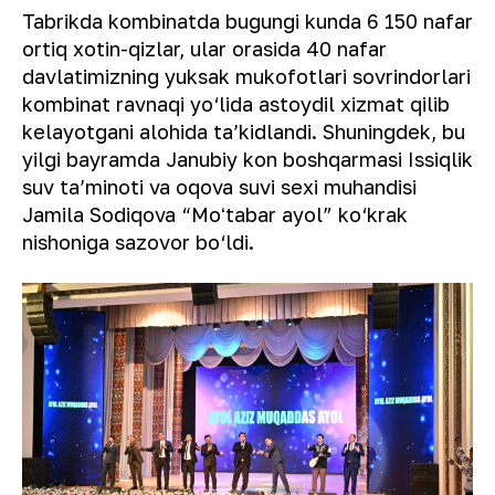
Tabrikda kombinatda bugungi kunda 6 150 nafar
ortiq xotin-qizlar, ular orasida 40 nafar
davlatimizning yuksak mukofotlari sovrindorlari
kombinat ravnaqi yo‘lida astoydil xizmat qilib
kelayotgani alohida taʼkidlandi. Shuningdek, bu
yilgi bayramda Janubiy kon boshqarmasi Issiqlik
suv taʼminoti va oqova suvi sexi muhandisi
Jamila Sodiqova “Moʻtabar ayol” ko‘krak
nishoniga sazovor bo‘ldi.