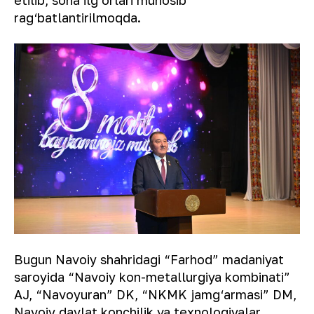
rag‘batlantirilmoqda.
Bugun Navoiy shahridagi “Farhod” madaniyat
saroyida “Navoiy kon-metallurgiya kombinati”
AJ, “Navoyuran” DK, “NKMK jamg‘armasi” DM,
Navoiy davlat konchilik va texnologiyalar