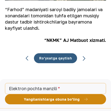
“Farhod” madaniyati saroyi badiiy jamoalari va
xonandalari tomonidan tuhfa etilgan musiqiy
dastur tadbir ishtirokchilariga bayramona
kayfiyat ulashdi.
“NKMK” AJ Matbuot xizmati.
Ro‘yxatga qaytish
Elektron pochta manzili
Yangilanishlarga obuna bo'ling