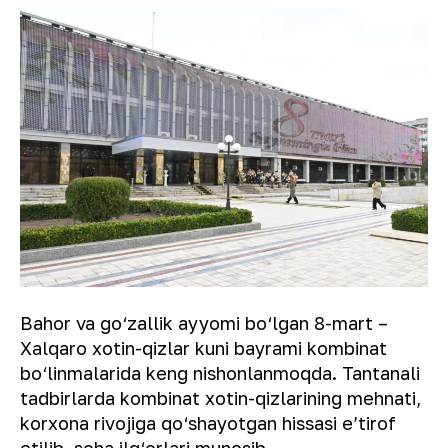
Bahor va go‘zallik ayyomi bo‘lgan 8-mart –
Xalqaro xotin-qizlar kuni bayrami kombinat
bo‘linmalarida keng nishonlanmoqda. Tantanali
tadbirlarda kombinat xotin-qizlarining mehnati,
korxona rivojiga qo‘shayotgan hissasi eʼtirof
etilib, soha ilg‘orlari munosib