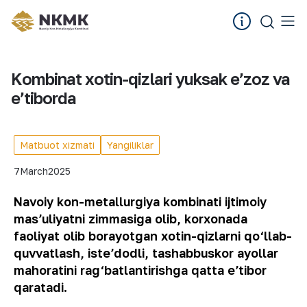
Kombinat xotin-qizlari yuksak eʼzoz va
eʼtiborda
Matbuot xizmati
Yangiliklar
7
March
2025
Navoiy kon-metallurgiya kombinati ijtimoiy
masʼuliyatni zimmasiga olib, korxonada
faoliyat olib borayotgan xotin-qizlarni qo‘llab-
quvvatlash, isteʼdodli, tashabbuskor ayollar
mahoratini rag‘batlantirishga qatta eʼtibor
qaratadi.