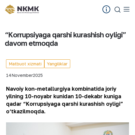
“Korrupsiyaga qarshi kurashish oyligi”
davom etmoqda
Matbuot xizmati
Yangiliklar
14
November
2025
Navoiy kon-metallurgiya kombinatida joriy
yilning 10-noyabr kunidan 10-dekabr kuniga
qadar “Korrupsiyaga qarshi kurashish oyligi”
o‘tkazilmoqda.