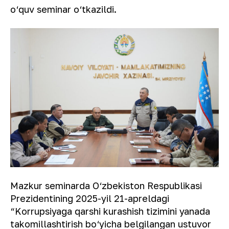
o‘quv seminar o‘tkazildi.
Mazkur seminarda O‘zbekiston Respublikasi
Prezidentining 2025-yil 21-apreldagi
“Korrupsiyaga qarshi kurashish tizimini yanada
takomillashtirish bo‘yicha belgilangan ustuvor