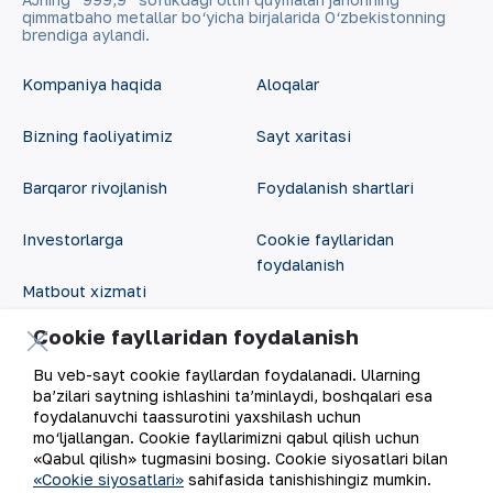
qimmatbaho metallar bo‘yicha birjalarida O‘zbekistonning
brendiga aylandi.
Kompaniya haqida
Aloqalar
Bizning faoliyatimiz
Sayt xaritasi
Barqaror rivojlanish
Foydalanish shartlari
Investorlarga
Cookie fayllaridan
foydalanish
Matbout xizmati
Ochiq ma'lumotlar
Cookie fayllaridan foydalanish
Karyera
RSS feed
Bu veb-sayt cookie fayllardan foydalanadi. Ularning
Raqamli hukumat
ba’zilari saytning ishlashini ta’minlaydi, boshqalari esa
foydalanuvchi taassurotini yaxshilash uchun
mo‘ljallangan. Cookie fayllarimizni qabul qilish uchun
«Qabul qilish» tugmasini bosing. Cookie siyosatlari bilan
«Cookie siyosatlari»
sahifasida tanishishingiz mumkin.