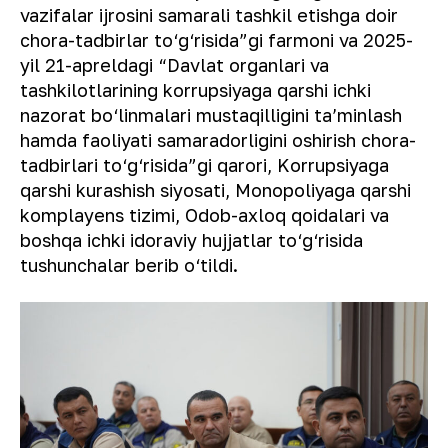
vazifalar ijrosini samarali tashkil etishga doir
chora-tadbirlar to‘g‘risida”gi farmoni va 2025-
yil 21-apreldagi “Davlat organlari va
tashkilotlarining korrupsiyaga qarshi ichki
nazorat bo‘linmalari mustaqilligini taʼminlash
hamda faoliyati samaradorligini oshirish chora-
tadbirlari to‘g‘risida”gi qarori, Korrupsiyaga
qarshi kurashish siyosati, Monopoliyaga qarshi
komplayens tizimi, Odob-axloq qoidalari va
boshqa ichki idoraviy hujjatlar to‘g‘risida
tushunchalar berib o‘tildi.