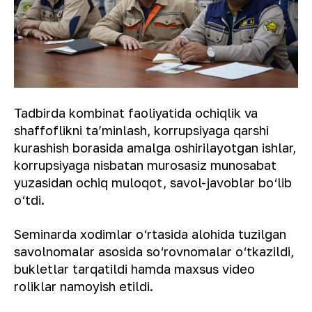
Tadbirda kombinat faoliyatida ochiqlik va
shaffoflikni taʼminlash, korrupsiyaga qarshi
kurashish borasida amalga oshirilayotgan ishlar,
korrupsiyaga nisbatan murosasiz munosabat
yuzasidan ochiq muloqot, savol-javoblar bo‘lib
o‘tdi.
Seminarda xodimlar o‘rtasida alohida tuzilgan
savolnomalar asosida so‘rovnomalar o‘tkazildi,
bukletlar tarqatildi hamda maxsus video
roliklar namoyish etildi.