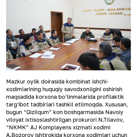
Mazkur oylik doirasida kombinat ishchi-
xodimlarining huquqiy savodxonligini oshirish
maqsadida korxona bo‘linmalarida profilaktik
targ‘ibot tadbirlari tashkil etilmoqda. Xususan,
bugun “Qizilqum” kon boshqarmasida Navoiy
viloyat ixtisoslashtirilgan prokurori N.Tilavov,
“NKMK” AJ Komplayens xizmati xodimi
A.Bozorov ishtirokida korxona xodimlari uchun