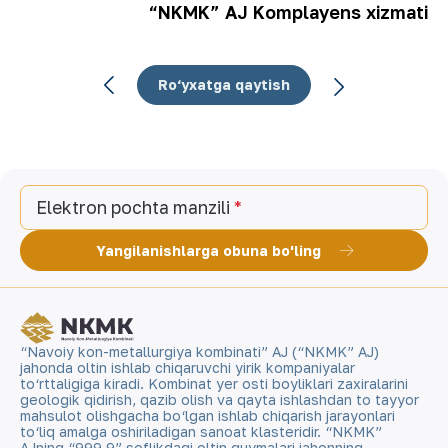
“NKMK” AJ Komplayens xizmati
Ro‘yxatga qaytish
Elektron pochta manzili
Yangilanishlarga obuna bo'ling
“Navoiy kon-metallurgiya kombinati” AJ (“NKMK” AJ)
jahonda oltin ishlab chiqaruvchi yirik kompaniyalar
to‘rttaligiga kiradi. Kombinat yer osti boyliklari zaxiralarini
geologik qidirish, qazib olish va qayta ishlashdan to tayyor
mahsulot olishgacha bo‘lgan ishlab chiqarish jarayonlari
to‘liq amalga oshiriladigan sanoat klasteridir. “NKMK”
AJning “999,9” soflikdagi oltin quymalari jahonning