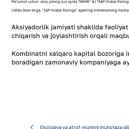
Maʼlumot uchun: Joriy yilning iyul oyida “NKMK” AJ
“
S&P Global Rating
Ushbu bilan birga,
“
S&P Global Ratings
”
agentligi kombinatning mustaqil
Aksiyadorlik jamiyati shaklida faoliya
chiqarish va joylashtirish orqali maqb
Kombinatni xalqaro kapital bozoriga 
boradigan zamonaviy kompaniyaga ayl
Ekologiya va atrof-muhitni muhofaza qili