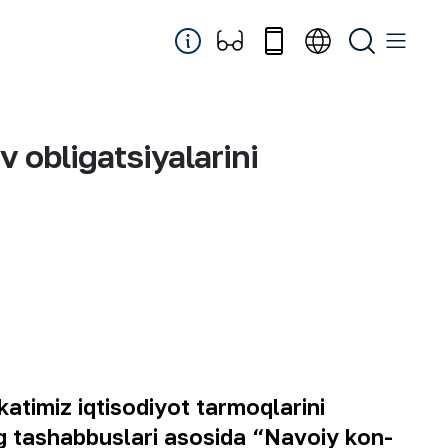
 obligatsiyalarini
timiz iqtisodiyot tarmoqlarini
g tashabbuslari asosida “Navoiy kon-