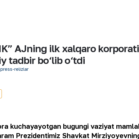
” AJning ilk xalqaro korporativ
y tadbir bo‘lib o‘tdi
 press-relizlar
ra kuchayayotgan bugungi vaziyat mamlaka
taram Prezidentimiz Shavkat Mirziyoyevnin