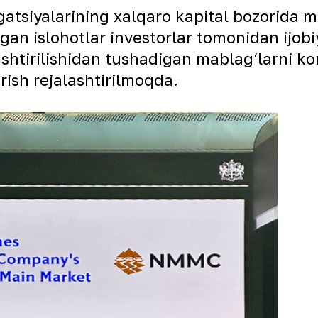
tsiyalarining xalqaro kapital bozorida muv
gan islohotlar investorlar tomonidan ijobi
ashtirilishidan tushadigan mablag‘larni ko
irish rejalashtirilmoqda.