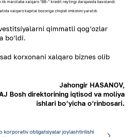
n ilk marotaba xalqaro “BB
-
” kredit reytingi darajasida baxolandi.
atida xalqaro kapital bozoriga chiqish imkonini yaratdi.
vestitsiyalarni qimmatli qog‘ozlar
 bo‘ldi.
sad korxonani xalqaro biznes olib
Jahongir HASANOV,
 Bosh direktorining iqtisod va moliya
ishlari bo‘yicha o‘rinbosari.
o korporativ obligatsiyalar joylashtirilishi