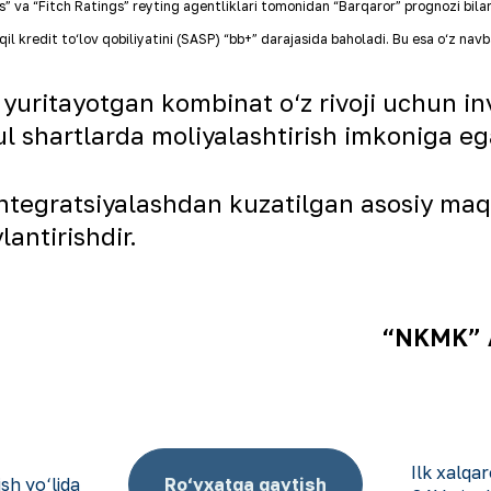
s
”
va
“
Fitch Ratings
”
reyting agentliklari tomonidan “Barqaror” prognozi bila
 kredit to‘lov qobiliyatini (SASP) “bb+” darajasida baholadi. Bu esa o‘z navb
t yuritayotgan kombinat o‘z rivoji uchun in
ul shartlarda moliyalashtirish imkoniga ega
integratsiyalashdan kuzatilgan asosiy maq
antirishdir.
“NKMK” AJ
Ilk xalqar
sh yo‘lida
Ro‘yxatga qaytish