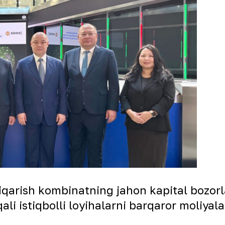
iqarish kombinatning jahon kapital bozorla
qali istiqbolli loyihalarni barqaror moliyal