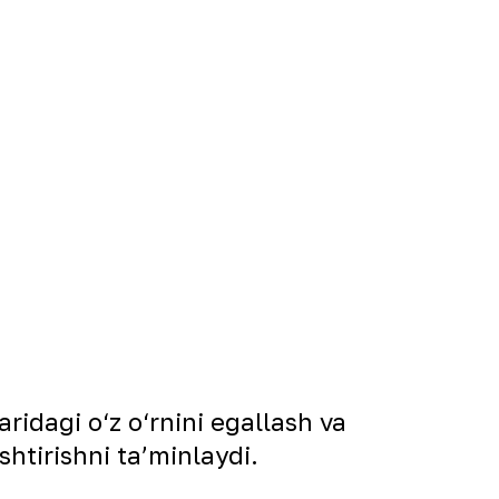
ridagi o‘z o‘rnini egallash va
ashtirishni taʼminlaydi.