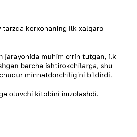
 tarzda korxonaning ilk xalqaro
h jarayonida muhim o‘rin tutgan, ilk
‘shgan barcha ishtirokchilarga, shu
chuqur minnatdorchiligini bildirdi.
ga oluvchi kitobini imzolashdi.