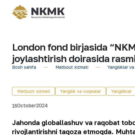
London fond birjasida “NKMK
joylashtirish doirasida rasmi
Bosh sahifa
Matbout xizmati
Yangiliklar va
Matbuot xizmati
Yangilik va voqealar
Yangiliklar
October
2024
16
Jahonda globallashuv va raqobat tobo
rivojlantirishni taqoza etmoqda. Muh