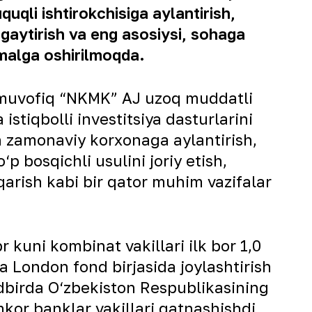
uqli ishtirokchisiga aylantirish,
engaytirish va eng asosiysi, sohaga
 amalga oshirilmoqda.
a muvofiq “NKMK” AJ uzoq muddatli
istiqbolli investitsiya dasturlarini
an zamonaviy korxonaga aylantirish,
 bosqichli usulini joriy etish,
qarish kabi bir qator muhim vazifalar
br kuni kombinat vakillari ilk bor 1,0
a London fond birjasida joylashtirish
adbirda O‘zbekiston Respublikasining
mkor banklar vakillari qatnashishdi.