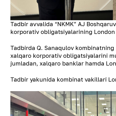
Tadbir avvalida “NKMK” AJ Boshqaruv r
korporativ obligatsiyalarining London 
Tadbirda Q. Sanaqulov kombinatning xa
xalqaro korporativ obligatsiyalarini m
jumladan, xalqaro banklar hamda London
Tadbir yakunida kombinat vakillari Lo