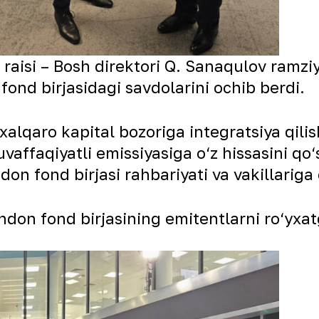
aisi – Bosh direktori Q. Sanaqulov ramziy
fond birjasidagi savdolarini ochib berdi.
lqaro kapital bozoriga integratsiya qilis
uvaffaqiyatli emissiyasiga o‘z hissasini qo
 fond birjasi rahbariyati va vakillariga 
ndon fond birjasining emitentlarni ro‘yxat