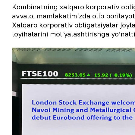
Kombinatning xalqaro korporativ obliga
avvalo, mamlakatimizda olib borilayot
Xalqaro korporativ obligatsiyalar joyl
loyihalarini moliyalashtirishga yo‘nalt