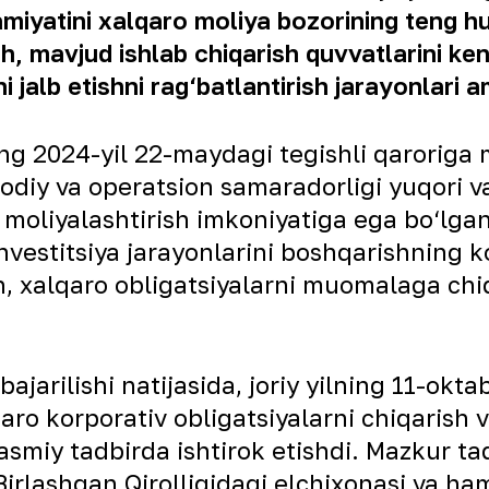
miyatini xalqaro moliya bozorining teng huq
ish, mavjud ishlab chiqarish quvvatlarini k
rni jalb etishni rag‘batlantirish jarayonlari
ing 2024-yil 22-maydagi tegishli qarorig
odiy va operatsion samaradorligi yuqori va 
l moliyalashtirish imkoniyatiga ega bo‘lg
estitsiya jarayonlarini boshqarishning ko‘p
ish, xalqaro obligatsiyalarni muomalaga chi
ajarilishi natijasida, joriy yilning 11-okta
aro korporativ obligatsiyalarni chiqarish v
rasmiy tadbirda ishtirok etishdi. Mazkur t
Birlashgan Qirolligidagi elchixonasi va ha