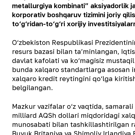
metallurgiya kombinati” aksiyadorlik ja
korporativ boshqaruv tizimini joriy qil
to‘g‘ridan-to‘g‘ri xorijiy investitsiyala
O‘zbekiston Respublikasi Prezidentin
resurs bazasi bilan taʼminlangan, Iqtis
davlat kafolati va ko‘magisiz mustaqi
bunda xalqaro standartlarga asosan inv
xalqaro kredit reytingini qo‘lga kirit
belgilangan.
Mazkur vazifalar o‘z vaqtida, samarali b
milliard AQSh dollari miqdoridagi xalq
munosabati bilan tashkillashtirilgan 
Buyuk Britaniya va Shimoliy Irlandiya 