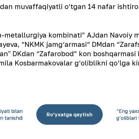
dan muvaffaqiyatli o‘tgan 14 nafar ishtiro
on-metallurgiya kombinati” AJdan Navoiy 
ayeva, “NKMK jamg‘armasi“ DMdan “Zarafs
ran" DKdan “Zafarobod” kon boshqarmasi M
la Kosbarmakovalar g‘oliblikni qo‘lga kiri
yati bilan
“Eng yaxsh
Ro‘yxatga qaytish
n tanishdi
g‘oliblari