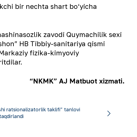
kchi bir nechta shart bo‘yicha
mashinasozlik zavodi Quymachilik sexi
hon” HB Tibbiy-sanitariya qismi
arkaziy fizika-kimyoviy
tdilar.
“NKMK” AJ Matbuot xizmati.
i ratsionalizatorlik taklifi” tanlovi
 taqdirlandi