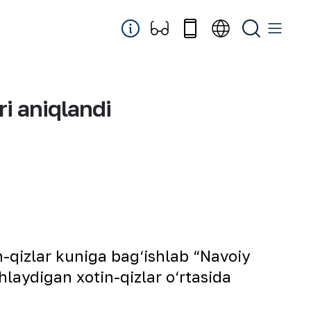
ri aniqlandi
-qizlar kuniga bag‘ishlab “Navoiy
aydigan xotin-qizlar o‘rtasida