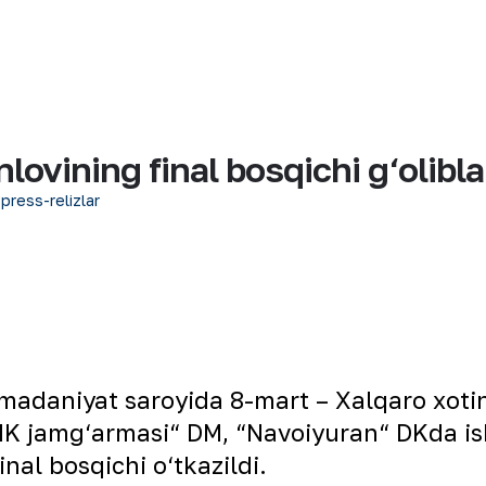
lovining final bosqichi g‘olibla
 press-relizlar
madaniyat saroyida 8-mart – Xalqaro xotin
K jamg‘armasi“ DM, “Navoiyuran“ DKda ishl
inal bosqichi o‘tkazildi.