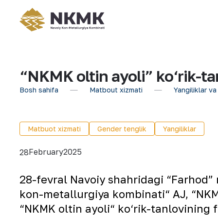
“NKMK oltin ayoli” ko‘rik-tan
Bosh sahifa
Matbout xizmati
Yangiliklar va
Matbuot xizmati
Gender tenglik
Yangiliklar
February
2025
28
28-fevral Navoiy shahridagi “Farhod” 
kon-metallurgiya kombinati“ AJ, “NKM
“NKMK oltin ayoli“ ko‘rik-tanlovining f