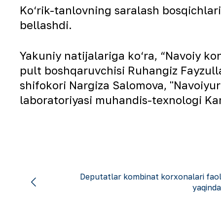
Ko‘rik-tanlovning saralash bosqichlari
bellashdi.
Yakuniy natijalariga ko‘ra, “Navoiy k
pult boshqaruvchisi Ruhangiz Fayzull
shifokori Nargiza Salomova, "Navoiyu
laboratoriyasi muhandis-texnologi Kami
Deputatlar kombinat korxonalari faoli
yaqinda