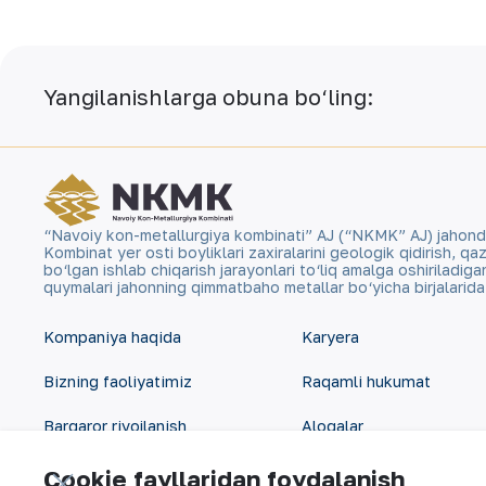
Yangilanishlarga obuna bo‘ling:
“Navoiy kon-metallurgiya kombinati” AJ (“NKMK” AJ) jahonda ol
Kombinat yer osti boyliklari zaxiralarini geologik qidirish, 
bo‘lgan ishlab chiqarish jarayonlari to‘liq amalga oshiriladig
quymalari jahonning qimmatbaho metallar bo‘yicha birjalarid
Kompaniya haqida
Karyera
Bizning faoliyatimiz
Raqamli hukumat
Barqaror rivojlanish
Aloqalar
Investorlarga
Sayt xaritasi
Cookie fayllaridan foydalanish