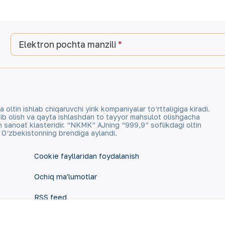
Elektron pochta manzili
tin ishlab chiqaruvchi yirik kompaniyalar to‘rttaligiga kiradi.
qazib olish va qayta ishlashdan to tayyor mahsulot olishgacha
an sanoat klasteridir. “NKMK” AJning “999,9” soflikdagi oltin
a O‘zbekistonning brendiga aylandi.
Cookie fayllaridan foydalanish
Ochiq ma'lumotlar
RSS feed