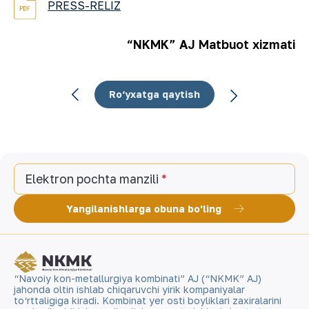
PRESS-RELIZ
“NKMK” AJ Matbuot xizmati
Ro‘yxatga qaytish
Elektron pochta manzili
Yangilanishlarga obuna bo'ling
“Navoiy kon-metallurgiya kombinati” AJ (“NKMK” AJ)
jahonda oltin ishlab chiqaruvchi yirik kompaniyalar
to‘rttaligiga kiradi. Kombinat yer osti boyliklari zaxiralarini