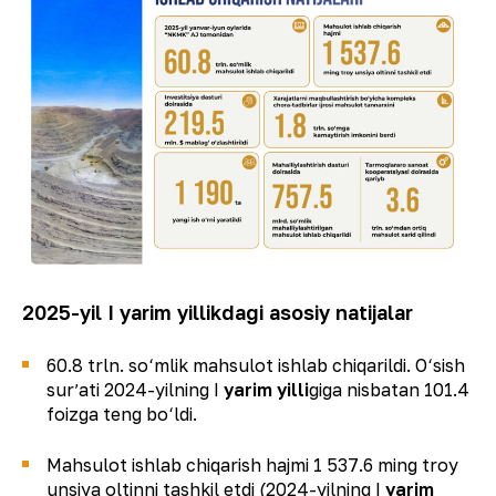
2025-yil I yarim yillikdagi asosiy natijalar
60.8 trln. so‘mlik mahsulot ishlab chiqarildi. O‘sish
surʼati 2024-yilning I
yarim yilli
giga nisbatan 101.4
foizga teng bo‘ldi.
Mahsulot ishlab chiqarish hajmi 1 537.6 ming troy
unsiya oltinni tashkil etdi (2024-yilning I
yarim