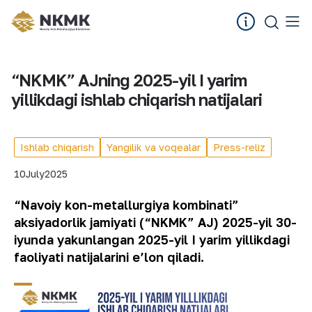
“NKMK” AJning 2025-yil I yarim
yillikdagi ishlab chiqarish natijalari
Ishlab chiqarish
Yangilik va voqealar
Press-reliz
10
July
2025
“Navoiy kon-metallurgiya kombinati”
aksiyadorlik jamiyati (“NKMK” AJ) 2025-yil 30-
iyunda yakunlangan 2025-yil I yarim yillikdagi
faoliyati natijalarini e’lon qiladi.