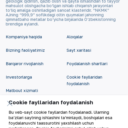
geologik qidirish, qazib olish va qayta ishlashdan to tayyor
mahsulot olishgacha bo‘lgan ishlab chiqarish jarayonlari
to‘liq amalga oshiriladigan sanoat klasteridir. “NKMK”
AJning “999,9” soflikdagi oltin quymalari jahonning
qimmatbaho metallar bo‘yicha birjalarida O‘zbekistonning
brendiga aylandi.
Kompaniya haqida
Aloqalar
Bizning faoliyatimiz
Sayt xaritasi
Barqaror rivojlanish
Foydalanish shartlari
Investorlarga
Cookie fayllaridan
foydalanish
Matbout xizmati
Ochiq ma'lumotlar
Cookie fayllaridan foydalanish
Karyera
RSS feed
Bu veb-sayt cookie fayllardan foydalanadi. Ularning
Raqamli hukumat
ba’zilari saytning ishlashini ta’minlaydi, boshqalari esa
foydalanuvchi taassurotini yaxshilash uchun