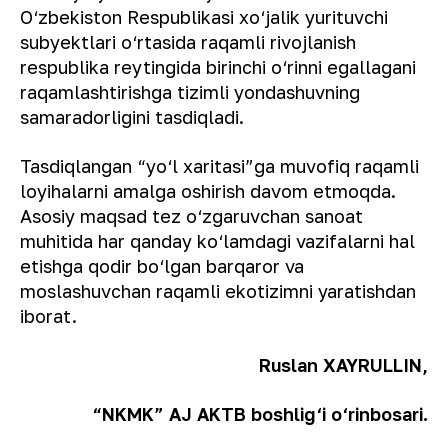
O‘zbekiston Respublikasi xo‘jalik yurituvchi
subyektlari o‘rtasida raqamli rivojlanish
respublika reytingida birinchi o‘rinni egallagani
raqamlashtirishga tizimli yondashuvning
samaradorligini tasdiqladi.
Tasdiqlangan “yo‘l xaritasi”ga muvofiq raqamli
loyihalarni amalga oshirish davom etmoqda.
Asosiy maqsad tez o‘zgaruvchan sanoat
muhitida har qanday ko‘lamdagi vazifalarni hal
etishga qodir bo‘lgan barqaror va
moslashuvchan raqamli ekotizimni yaratishdan
iborat.
Ruslan XAYRULLIN,
“NKMK” AJ AKTB boshlig‘i o‘rinbosari.