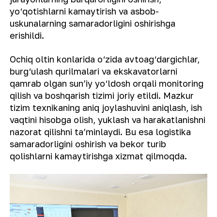
yo‘qotishlarni kamaytirish va asbob-
uskunalarning samaradorligini oshirishga
erishildi.
Ochiq oltin konlarida o‘zida avtoag‘dargichlar,
burg‘ulash qurilmalari va ekskavatorlarni
qamrab olgan sunʼiy yo‘ldosh orqali monitoring
qilish va boshqarish tizimi joriy etildi. Mazkur
tizim texnikaning aniq joylashuvini aniqlash, ish
vaqtini hisobga olish, yuklash va harakatlanishni
nazorat qilishni taʼminlaydi. Bu esa logistika
samaradorligini oshirish va bekor turib
qolishlarni kamaytirishga xizmat qilmoqda.