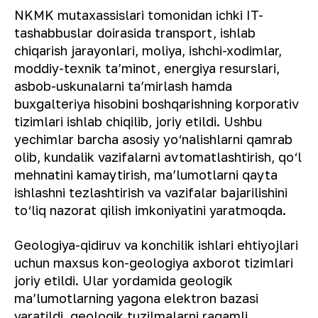
NKMK mutaxassislari tomonidan ichki IT-
tashabbuslar doirasida transport, ishlab
chiqarish jarayonlari, moliya, ishchi-xodimlar,
moddiy-texnik taʼminot, energiya resurslari,
asbob-uskunalarni taʼmirlash hamda
buxgalteriya hisobini boshqarishning korporativ
tizimlari ishlab chiqilib, joriy etildi. Ushbu
yechimlar barcha asosiy yo‘nalishlarni qamrab
olib, kundalik vazifalarni avtomatlashtirish, qo‘l
mehnatini kamaytirish, maʼlumotlarni qayta
ishlashni tezlashtirish va vazifalar bajarilishini
to‘liq nazorat qilish imkoniyatini yaratmoqda.
Geologiya-qidiruv va konchilik ishlari ehtiyojlari
uchun maxsus kon-geologiya axborot tizimlari
joriy etildi. Ular yordamida geologik
maʼlumotlarning yagona elektron bazasi
yaratildi, geologik tuzilmalarni raqamli