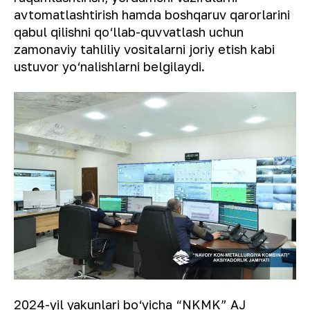
avtomatlashtirish hamda boshqaruv qarorlarini
qabul qilishni qo‘llab-quvvatlash uchun
zamonaviy tahliliy vositalarni joriy etish kabi
ustuvor yo‘nalishlarni belgilaydi.
2024-yil yakunlari bo‘yicha “NKMK” AJ