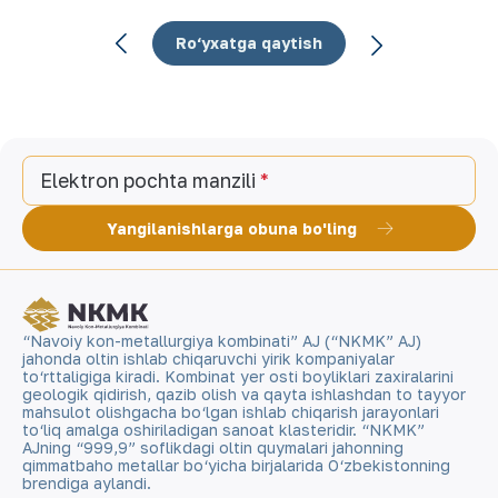
Ro‘yxatga qaytish
Elektron pochta manzili
Yangilanishlarga obuna bo'ling
“Navoiy kon-metallurgiya kombinati” AJ (“NKMK” AJ)
jahonda oltin ishlab chiqaruvchi yirik kompaniyalar
to‘rttaligiga kiradi. Kombinat yer osti boyliklari zaxiralarini
geologik qidirish, qazib olish va qayta ishlashdan to tayyor
mahsulot olishgacha bo‘lgan ishlab chiqarish jarayonlari
to‘liq amalga oshiriladigan sanoat klasteridir. “NKMK”
AJning “999,9” soflikdagi oltin quymalari jahonning
qimmatbaho metallar bo‘yicha birjalarida O‘zbekistonning
brendiga aylandi.