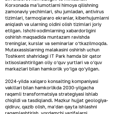
Korxonada maʼlumotlarni himoya qilishning
zamonaviy yechimlari, shu jumladan, antivirus
tizimlari, tarmoqlararo ekranlar, kiberhujumlarni
aniqlash va ularning oldini olish tizimlari joriy
etilgan. Ishchi-xodimlarning xabardorligini
oshirish maqsadida muntazam ravishda
treninglar, kurslar va seminarlar o‘tkazilmoqda.
Mutaxassislarning malakasini oshirish uchun
Toshkent shahridagi IT Park hamda bir qator
ixtisoslashtirilgan oliy o‘quv yurtlari va o‘quv
markazlari bilan hamkorlik yo‘lga qo‘yilgan.
2024-yilda xalqaro konsalting kompaniyasi
vakillari bilan hamkorlikda 2030-yilgacha
raqamli transformatsiya strategiyasi ishlab
chiqildi va tasdiqlandi. Mazkur hujjat geologiya-
qidiruv, qazib olish, maʼdan qayta ishlashni
raqamlashtirish, yordamchi vazifalarni