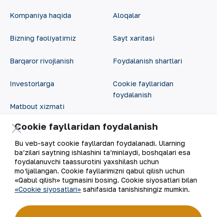
Kompaniya haqida
Aloqalar
Bizning faoliyatimiz
Sayt xaritasi
Barqaror rivojlanish
Foydalanish shartlari
Investorlarga
Cookie fayllaridan
foydalanish
Matbout xizmati
Ochiq ma'lumotlar
Cookie fayllaridan foydalanish
Karyera
RSS feed
Bu veb-sayt cookie fayllardan foydalanadi. Ularning
Raqamli hukumat
ba’zilari saytning ishlashini ta’minlaydi, boshqalari esa
foydalanuvchi taassurotini yaxshilash uchun
mo‘ljallangan. Cookie fayllarimizni qabul qilish uchun
«Qabul qilish» tugmasini bosing. Cookie siyosatlari bilan
«Cookie siyosatlari»
sahifasida tanishishingiz mumkin.