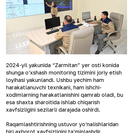
2024-yil yakunida “Zarmitan” yer osti konida
shunga o‘xshash monitoring tizimini joriy etish
loyihasi yakunlandi. Ushbu yechim ham
harakatlanuvchi texnikani, ham ishchi-
xodimlarning harakatlanishini qamrab oladi, bu
esa shaxta sharoitida ishlab chiqarish
xavfsizligini sezilarli darajada oshirdi.
Raqamlashtirishning ustuvor yo‘nalishlaridan
biri axborot xavfsizligini taʼminlashdir.