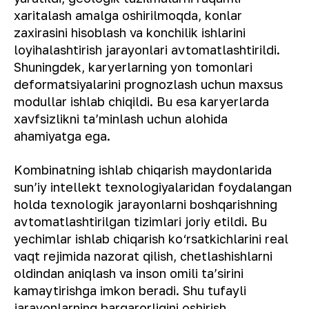
xaritalash amalga oshirilmoqda, konlar
zaxirasini hisoblash va konchilik ishlarini
loyihalashtirish jarayonlari avtomatlashtirildi.
Shuningdek, karyerlarning yon tomonlari
deformatsiyalarini prognozlash uchun maxsus
modullar ishlab chiqildi. Bu esa karyerlarda
xavfsizlikni taʼminlash uchun alohida
ahamiyatga ega.
Kombinatning ishlab chiqarish maydonlarida
sunʼiy intellekt texnologiyalaridan foydalangan
holda texnologik jarayonlarni boshqarishning
avtomatlashtirilgan tizimlari joriy etildi. Bu
yechimlar ishlab chiqarish ko‘rsatkichlarini real
vaqt rejimida nazorat qilish, chetlashishlarni
oldindan aniqlash va inson omili taʼsirini
kamaytirishga imkon beradi. Shu tufayli
jarayonlarning barqarorligini oshirish,