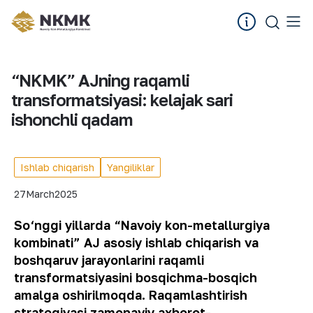
“NKMK” AJning raqamli
transformatsiyasi: kelajak sari
ishonchli qadam
Ishlab chiqarish
Yangiliklar
27
March
2025
So‘nggi yillarda “Navoiy kon-metallurgiya
kombinati” AJ asosiy ishlab chiqarish va
boshqaruv jarayonlarini raqamli
transformatsiyasini bosqichma-bosqich
amalga oshirilmoqda. Raqamlashtirish
strategiyasi zamonaviy axborot-