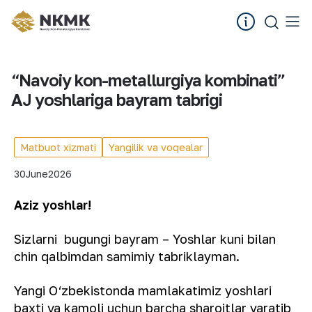
“Navoiy kon-metallurgiya kombinati”
AJ yoshlariga bayram tabrigi
Matbuot xizmati
Yangilik va voqealar
30
June
2026
Aziz yoshlar
!
Sizlarni bugungi bayram – Yoshlar kuni bilan
chin qalbimdan samimiy tabriklayman.
Yangi O‘zbekistonda mamlakatimiz yoshlari
baxti va kamoli uchun barcha sharoitlar yaratib