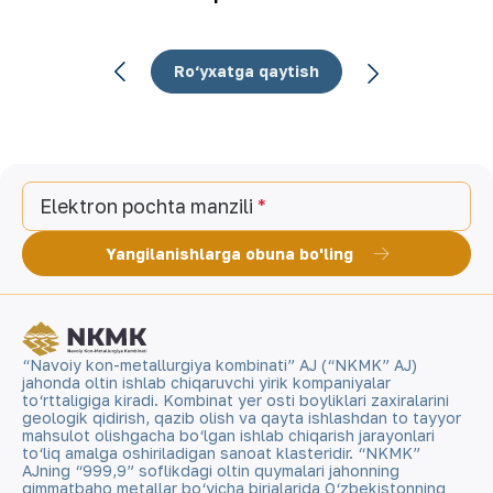
Ro‘yxatga qaytish
Elektron pochta manzili
Yangilanishlarga obuna bo'ling
“Navoiy kon-metallurgiya kombinati” AJ (“NKMK” AJ)
jahonda oltin ishlab chiqaruvchi yirik kompaniyalar
to‘rttaligiga kiradi. Kombinat yer osti boyliklari zaxiralarini
geologik qidirish, qazib olish va qayta ishlashdan to tayyor
mahsulot olishgacha bo‘lgan ishlab chiqarish jarayonlari
to‘liq amalga oshiriladigan sanoat klasteridir. “NKMK”
AJning “999,9” soflikdagi oltin quymalari jahonning
qimmatbaho metallar bo‘yicha birjalarida O‘zbekistonning