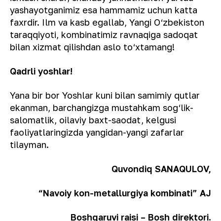
yashayotganimiz esa hammamiz uchun katta
faxrdir. Ilm va kasb egallab, Yangi O‘zbekiston
taraqqiyoti, kombinatimiz ravnaqiga sadoqat
bilan xizmat qilishdan aslo to‘xtamang!
Qadrli yoshlar!
Yana bir bor Yoshlar kuni bilan samimiy qutlar
ekanman, barchangizga mustahkam sog‘lik-
salomatlik, oilaviy baxt-saodat, kelgusi
faoliyatlaringizda yangidan-yangi zafarlar
tilayman.
Quvondiq SANAQULOV,
“Navoiy kon-metallurgiya kombinati” AJ
Boshqaruvi raisi – Bosh direktori.