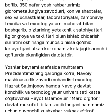
bo‘lib, 350 nafar yosh rahbarlarimiz
gidrometallurgiya zavodlari, kon va shaxtalar,
sex va uchastkalar, laboratoriyalar, zamonaviy
texnika va texnologiyalarni mahorat bilan
boshqarib, o‘zlarining yetakchilik salohiyatlari,
ilg‘or g‘oya va takliflari bilan ishlab chiqarish
surʼatini oshirishga munosib hissa qo‘shib
kelayotgani ulkan korxonamiz kelajagi ishonchli
qo‘llarda ekanligidan dalolatdir.
Yoshlar bayrami arafasida muhtaram
Prezidentimizning qaroriga ko‘ra, Navoiy
mashinasozlik zavodi muhandis-texnologi
Hazrat Salimjonov hamda Navoiy davlat
konchilik va texnologiyalar universiteti katta
o‘qituvchisi Hayot Istamovlar “Mard o‘g‘lon”
davlat mukofoti bilan taqdirlangani hammamiz
uchun quvonchli xushxabar, yuksak eʼtirof