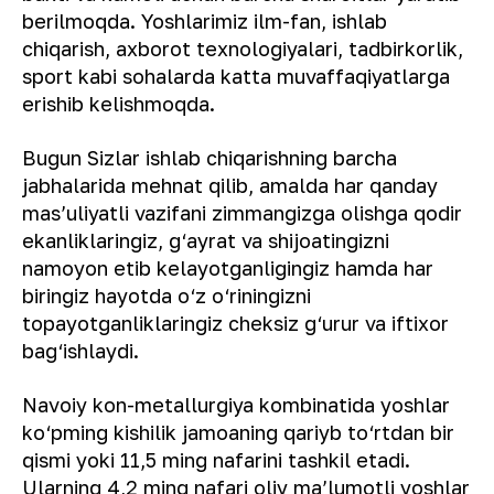
berilmoqda. Yoshlarimiz ilm-fan, ishlab
chiqarish, axborot texnologiyalari, tadbirkorlik,
sport kabi sohalarda katta muvaffaqiyatlarga
erishib kelishmoqda.
Bugun Sizlar ishlab chiqarishning barcha
jabhalarida mehnat qilib, amalda har qanday
masʼuliyatli vazifani zimmangizga olishga qodir
ekanliklaringiz, g‘ayrat va shijoatingizni
namoyon etib kelayotganligingiz hamda har
biringiz hayotda o‘z o‘riningizni
topayotganliklaringiz cheksiz g‘urur va iftixor
bag‘ishlaydi.
Navoiy kon-metallurgiya kombinatida yoshlar
ko‘pming kishilik jamoaning qariyb to‘rtdan bir
qismi yoki 11,5 ming nafarini tashkil etadi.
Ularning 4,2 ming nafari oliy maʼlumotli yoshlar