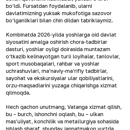
bo‘ldi. Fursatdan foydalanib, ularni
davlatimizning yuksak mukofotiga sazovor
bo‘lganliklari bilan chin dildan tabriklaymiz.
Kombinatda 2026-yilda yoshlarga oid davlat
siyosatini amalga oshirish chora-tadbirlar
dasturi, yoshlar oyligi doirasida muntazam
o‘tkazib kelinayotgan turli loyihalar, tanlovlar,
sport musobaqalari, rahbar va yoshlar
uchrashuvlari, maʼnaviy-maʼrifiy tadbirlar,
sayohat va ekskursiyalar ular qobiliyatlarini,
orzu-maqsadlarini yuzaga chiqarishga xizmat
qilmoqda.
Hech qachon unutmang, Vatanga xizmat qilish,
bu – burch, ishonchni oqlash, bu – ulkan
masʼuliyat, konchilik va metallurgiya sohasida
ishlash sharaf, shunday jannatmakon yurtda