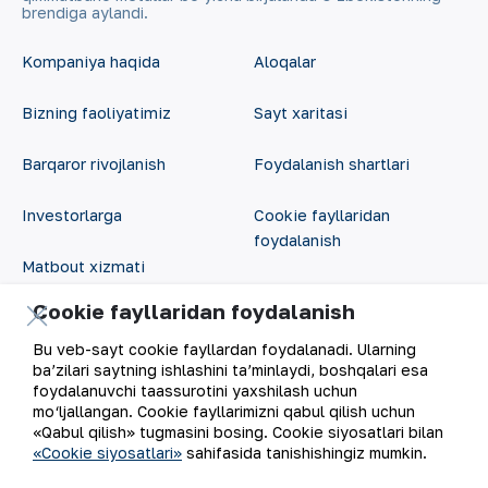
brendiga aylandi.
Kompaniya haqida
Aloqalar
Bizning faoliyatimiz
Sayt xaritasi
Barqaror rivojlanish
Foydalanish shartlari
Investorlarga
Cookie fayllaridan
foydalanish
Matbout xizmati
Ochiq ma'lumotlar
Cookie fayllaridan foydalanish
Karyera
RSS feed
Bu veb-sayt cookie fayllardan foydalanadi. Ularning
Raqamli hukumat
ba’zilari saytning ishlashini ta’minlaydi, boshqalari esa
foydalanuvchi taassurotini yaxshilash uchun
mo‘ljallangan. Cookie fayllarimizni qabul qilish uchun
«Qabul qilish» tugmasini bosing. Cookie siyosatlari bilan
«Cookie siyosatlari»
sahifasida tanishishingiz mumkin.