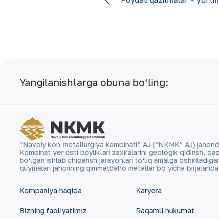
Yangilanishlarga obuna bo‘ling:
“Navoiy kon-metallurgiya kombinati” AJ (“NKMK” AJ) jahonda ol
Kombinat yer osti boyliklari zaxiralarini geologik qidirish, 
bo‘lgan ishlab chiqarish jarayonlari to‘liq amalga oshiriladig
quymalari jahonning qimmatbaho metallar bo‘yicha birjalarid
Kompaniya haqida
Karyera
Bizning faoliyatimiz
Raqamli hukumat