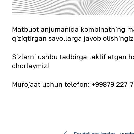
Matbuot anjumanida kombinatning masʼ
qiziqtirgan savollarga javob olishing
Sizlarni ushbu tadbirga taklif etgan 
chorlaymiz!
Murojaat uchun telefon: +99879 227-7
Foydali qazilmalar – yurtim