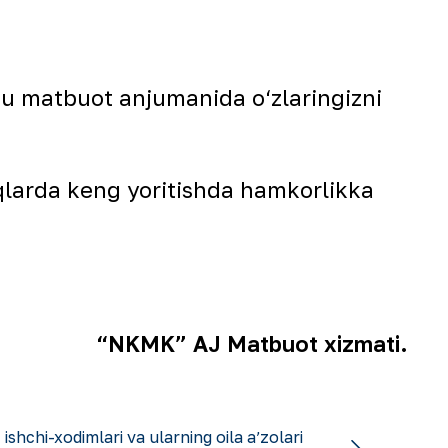
u matbuot anjumanida o‘zlaringizni
oqlarda keng yoritishda hamkorlikka
“NKMK” AJ Matbuot xizmati.
ishchi-xodimlari va ularning oila aʼzolari