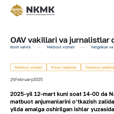
OAV vakillari va jurnalistlar 
Bosh sahifa
Matbout xizmati
Yangiliklar va
Matbuot xizmati
Press tadbirlar
Ommaviy tadbirla
February
2025
25
2025-yil 12-mart kuni soat 14-00 da 
matbuot anjumanlarini o‘tkazish zalid
yilda amalga oshirilgan ishlar yuzasi