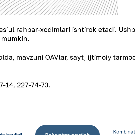
ul rahbar-xodimlari ishtirok etadi. Ushb
iz mumkin.
holda, mavzuni OAVlar, sayt, ijtimoiy tarm
7-14, 227-74-73.
Kombinat 
iz boyligi!
Ro‘yxatga qaytish