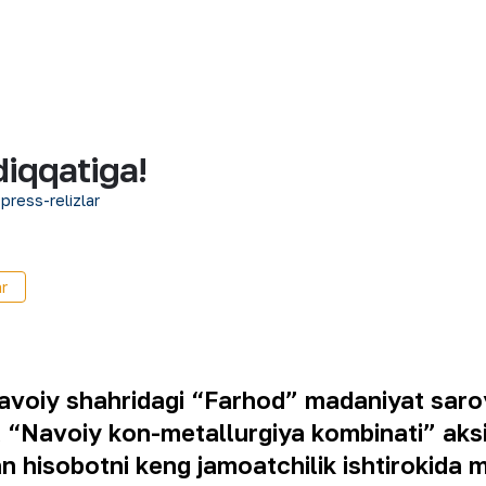
diqqatiga!
 press-relizlar
r
Navoiy shahridagi “Farhod” madaniyat sa
a “Navoiy kon-metallurgiya kombinati” aks
dan hisobotni keng jamoatchilik ishtirokid