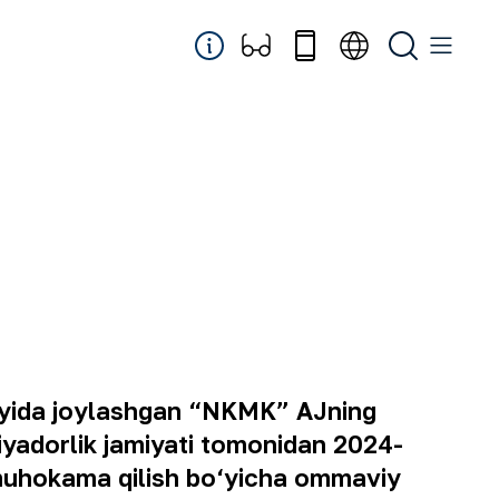
royida joylashgan “NKMK” AJning
iyadorlik jamiyati tomonidan 2024-
a muhokama qilish bo‘yicha ommaviy