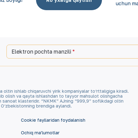
uchun ma
Elektron pochta manzili
tin ishlab chiqaruvchi yirik kompaniyalar to‘rttaligiga kiradi.
qazib olish va qayta ishlashdan to tayyor mahsulot olishgacha
an sanoat klasteridir. “NKMK” AJning “999,9” soflikdagi oltin
a O‘zbekistonning brendiga aylandi.
Cookie fayllaridan foydalanish
Ochiq ma'lumotlar