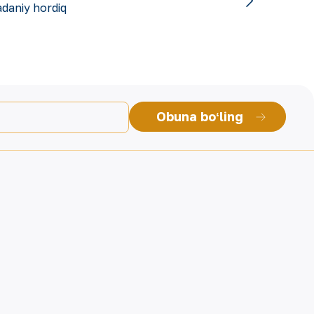
daniy hordiq
Obuna boʻling