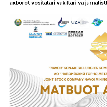
axborot vositalari vakillari va jurnali