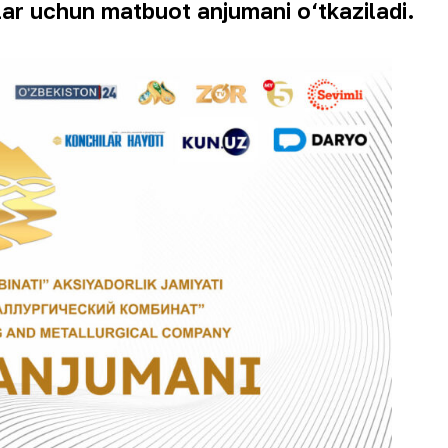
stlar uchun matbuot anjumani o‘tkaziladi.