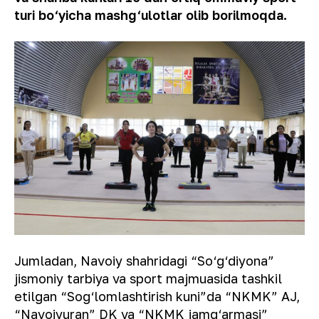
turi bo‘yicha mashg‘ulotlar olib borilmoqda.
Jumladan, Navoiy shahridagi “So‘g‘diyona”
jismoniy tarbiya va sport majmuasida tashkil
etilgan “Sog‘lomlashtirish kuni”da “NKMK” AJ,
“Navoiyuran” DK va “NKMK jamg‘armasi”