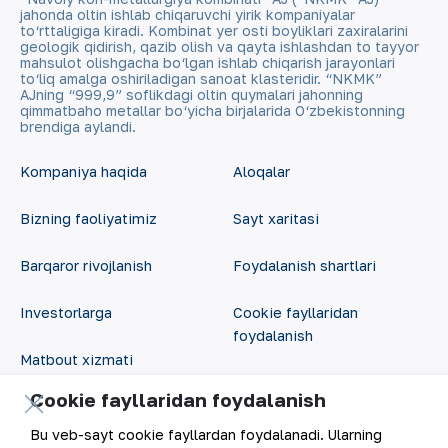
jahonda oltin ishlab chiqaruvchi yirik kompaniyalar
to‘rttaligiga kiradi. Kombinat yer osti boyliklari zaxiralarini
geologik qidirish, qazib olish va qayta ishlashdan to tayyor
mahsulot olishgacha bo‘lgan ishlab chiqarish jarayonlari
to‘liq amalga oshiriladigan sanoat klasteridir. “NKMK”
AJning “999,9” soflikdagi oltin quymalari jahonning
qimmatbaho metallar bo‘yicha birjalarida O‘zbekistonning
brendiga aylandi.
Kompaniya haqida
Aloqalar
Bizning faoliyatimiz
Sayt xaritasi
Barqaror rivojlanish
Foydalanish shartlari
Investorlarga
Cookie fayllaridan
foydalanish
Matbout xizmati
Ochiq ma'lumotlar
Cookie fayllaridan foydalanish
Karyera
RSS feed
Bu veb-sayt cookie fayllardan foydalanadi. Ularning