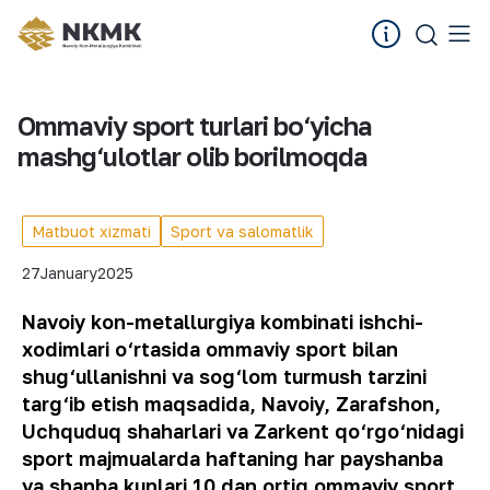
Ommaviy sport turlari bo‘yicha
mashg‘ulotlar olib borilmoqda
Matbuot xizmati
Sport va salomatlik
27
January
2025
Navoiy kon-metallurgiya kombinati ishchi-
xodimlari o‘rtasida ommaviy sport bilan
shug‘ullanishni va sog‘lom turmush tarzini
targ‘ib etish maqsadida, Navoiy, Zarafshon,
Uchquduq shaharlari va Zarkent qo‘rgo‘nidagi
sport majmualarda haftaning har payshanba
va shanba kunlari 10 dan ortiq ommaviy sport