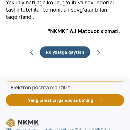
Yakuniy natijaga ko‘ra, g‘olib va sovrindorlar
tashkilotchilar tomonidan sovg‘alar bilan
taqdirlandi.
“NKMK” AJ Matbuot xizmati.
Ro‘yxatga qaytish
Elektron pochta manzili
Yangilanishlarga obuna bo'ling
“Navoiy kon-metallurgiya kombinati” AJ (“NKMK” AJ)