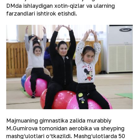
DMda ishlaydigan xotin-qizlar va ularning
farzandlari ishtirok etishdi.
Majmuaning gimnastika zalida murabbiy
M.Gumirova tomonidan aerobika va sheyping
mashg‘ulotlari o‘tkazildi. Mashg‘ulotlarda 50