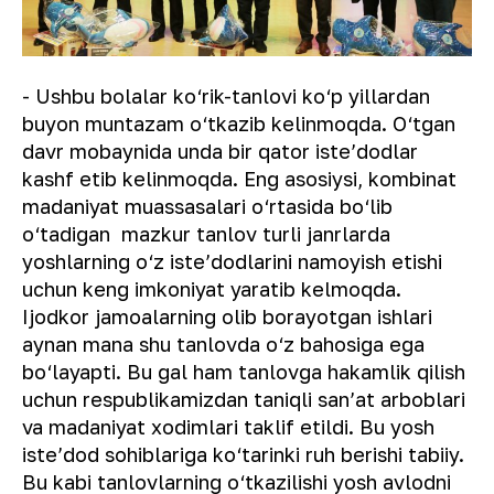
- Ushbu bolalar ko‘rik-tanlovi ko‘p yillardan
buyon muntazam o‘tkazib kelinmoqda. O‘tgan
davr mobaynida unda bir qator isteʼdodlar
kashf etib kelinmoqda. Eng asosiysi, kombinat
madaniyat muassasalari o‘rtasida bo‘lib
o‘tadigan mazkur tanlov turli janrlarda
yoshlarning o‘z isteʼdodlarini namoyish etishi
uchun keng imkoniyat yaratib kelmoqda.
Ijodkor jamoalarning olib borayotgan ishlari
aynan mana shu tanlovda o‘z bahosiga ega
bo‘layapti. Bu gal ham tanlovga hakamlik qilish
uchun respublikamizdan taniqli sanʼat arboblari
va madaniyat xodimlari taklif etildi. Bu yosh
isteʼdod sohiblariga ko‘tarinki ruh berishi tabiiy.
Bu kabi tanlovlarning o‘tkazilishi yosh avlodni