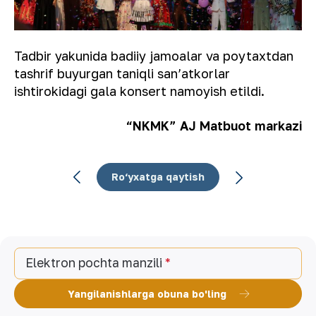
Tadbir yakunida badiiy jamoalar va poytaxtdan
tashrif buyurgan taniqli sanʼatkorlar
ishtirokidagi gala konsert namoyish etildi.
“NKMK” AJ Matbuot markazi
Ro‘yxatga qaytish
Elektron pochta manzili
Yangilanishlarga obuna bo'ling