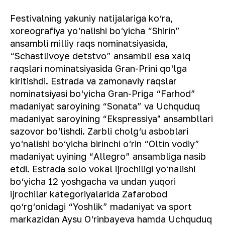
Festivalning yakuniy natijalariga ko‘ra,
xoreografiya yo‘nalishi bo‘yicha “Shirin”
ansambli milliy raqs nominatsiyasida,
“Schastlivoye detstvo” ansambli esa xalq
raqslari nominatsiyasida Gran-Prini qo‘lga
kiritishdi. Estrada va zamonaviy raqslar
nominatsiyasi bo‘yicha Gran-Priga “Farhod”
madaniyat saroyining “Sonata” va Uchquduq
madaniyat saroyining “Ekspressiya" ansambllari
sazovor bo‘lishdi. Zarbli cholg‘u asboblari
yo‘nalishi bo‘yicha birinchi o‘rin “Oltin vodiy”
madaniyat uyining “Allegro” ansambliga nasib
etdi. Estrada solo vokal ijrochiligi yo‘nalishi
bo‘yicha 12 yoshgacha va undan yuqori
ijrochilar kategoriyalarida Zafarobod
qo‘rg‘onidagi “Yoshlik” madaniyat va sport
markazidan Aysu O‘rinbayeva hamda Uchquduq