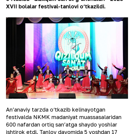
XVII bolalar festival-tanlovi o‘tkazildi.
Anʼanaviy tarzda o‘tkazib kelinayotgan
festivalda NKMK madaniyat muassasalaridan
600 nafardan ortiq sanʼatga shaydo yoshlar
ishtirok etdi. Tanlov davomida 5 yoshdan 17