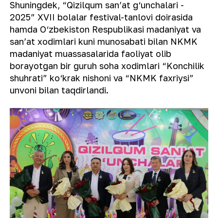
Shuningdek, “Qizilqum sanʼat g‘unchalari -
2025” XVII bolalar festival-tanlovi doirasida
hamda O‘zbekiston Respublikasi madaniyat va
sanʼat xodimlari kuni munosabati bilan NKMK
madaniyat muassasalarida faoliyat olib
borayotgan bir guruh soha xodimlari “Konchilik
shuhrati” ko‘krak nishoni va “NKMK faxriysi”
unvoni bilan taqdirlandi.