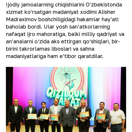
Ijodiy jamoalarning chiqishlarini O‘zbekistonda
xizmat ko‘rsatgan madaniyat xodimi Alisher
Madraximov boshchiligidagi hakamlar hayʼati
baholab bordi. Ular yosh sanʼatkorlarning
nafaqat ijro mahoratiga, balki milliy qadriyat va
anʼanalarni o‘zida aks ettirgan qo‘shiqlari, bir-
birini takrorlamas liboslari va sahna
madaniyatlariga ham eʼtibor qaratdilar.