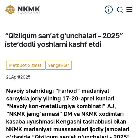
“Qizilqum sanʼat g‘unchalari - 2025”
isteʼdodli yoshlarni kashf etdi
Matbuot xizmati
Yangiliklar
21
April
2025
Navoiy shahridagi “Farhod” madaniyat
saroyida joriy yilning 17-20-aprel kunlari
“Navoiy kon-metallurgiya kombinati” AJ,
“NKMK jamg‘armasi” DM va NKMK xodimlari
kasaba uyushmasi Kengashi tashabbusi bilan
NKMK madaniyat muassasalari ijodiy jamoalari
o‘rtasida “Qizilqum sanʼat g‘unchalari - 2025”