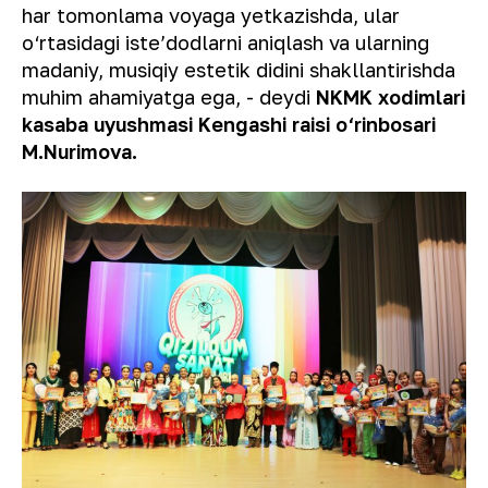
har tomonlama voyaga yetkazishda, ular
o‘rtasidagi isteʼdodlarni aniqlash va ularning
madaniy, musiqiy estetik didini shakllantirishda
muhim ahamiyatga ega,
- deydi
NKMK xodimlari
kasaba uyushmasi Kengashi raisi o‘rinbosari
M.Nurimova.