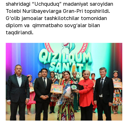
shahridagi “Uchquduq” madaniyat saroyidan
Tolebi Nurlibayevlarga Gran-Pri topshirildi.
G‘olib jamoalar tashkilotchilar tomonidan
diplom va qimmatbaho sovg‘alar bilan
taqdirlandi.