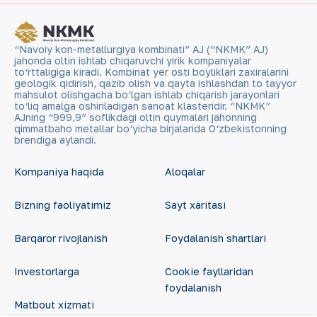
“Navoiy kon-metallurgiya kombinati” AJ (“NKMK” AJ)
jahonda oltin ishlab chiqaruvchi yirik kompaniyalar
to‘rttaligiga kiradi. Kombinat yer osti boyliklari zaxiralarini
geologik qidirish, qazib olish va qayta ishlashdan to tayyor
mahsulot olishgacha bo‘lgan ishlab chiqarish jarayonlari
to‘liq amalga oshiriladigan sanoat klasteridir. “NKMK”
AJning “999,9” soflikdagi oltin quymalari jahonning
qimmatbaho metallar bo‘yicha birjalarida O‘zbekistonning
brendiga aylandi.
Kompaniya haqida
Aloqalar
Bizning faoliyatimiz
Sayt xaritasi
Barqaror rivojlanish
Foydalanish shartlari
Investorlarga
Cookie fayllaridan
foydalanish
Matbout xizmati