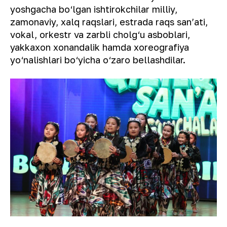
yoshgacha bo‘lgan ishtirokchilar milliy,
zamonaviy, xalq raqslari, estrada raqs sanʼati,
vokal, orkestr va zarbli cholg‘u asboblari,
yakkaxon xonandalik hamda xoreografiya
yo‘nalishlari bo‘yicha o‘zaro bellashdilar.