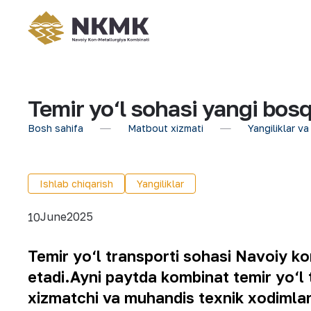
Temir yo‘l sohasi yangi bos
Bosh sahifa
Matbout xizmati
Yangiliklar va
Ishlab chiqarish
Yangiliklar
June
2025
10
Temir yo‘l transporti sohasi Navoiy ko
etadi.
Ayni paytda kombinat temir yo‘l 
xizmatchi va muhandis texnik xodimlar