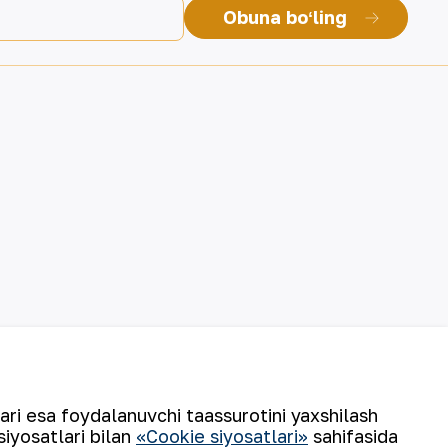
Obuna boʻling
lari esa foydalanuvchi taassurotini yaxshilash
siyosatlari bilan
«Cookie siyosatlari»
sahifasida