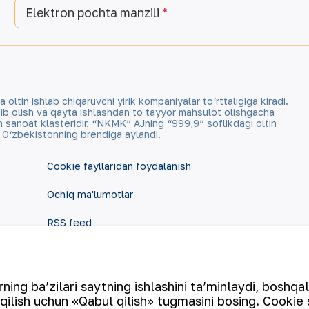
Elektron pochta manzili
tin ishlab chiqaruvchi yirik kompaniyalar to‘rttaligiga kiradi.
qazib olish va qayta ishlashdan to tayyor mahsulot olishgacha
an sanoat klasteridir. “NKMK” AJning “999,9” soflikdagi oltin
a O‘zbekistonning brendiga aylandi.
Cookie fayllaridan foydalanish
Ochiq ma'lumotlar
RSS feed
ing ba’zilari saytning ishlashini ta’minlaydi, boshqa
qilish uchun «Qabul qilish» tugmasini bosing. Cookie 