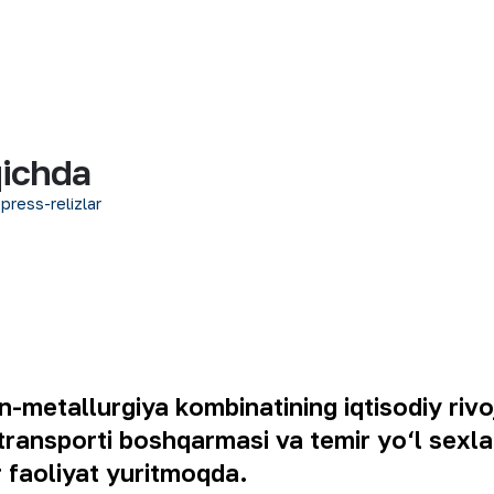
qichda
 press-relizlar
n-metallurgiya kombinatining iqtisodiy ri
transporti boshqarmasi va temir yo‘l sexlar
 faoliyat yuritmoqda.