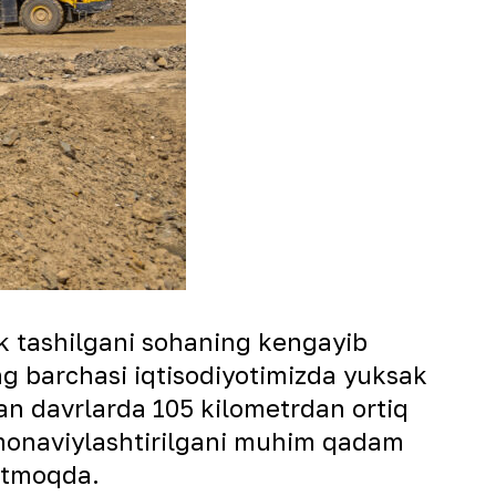
uk tashilgani sohaning kengayib
ng barchasi iqtisodiyotimizda yuksak
gan davrlarda 105 kilometrdan ortiq
 zamonaviylashtirilgani muhim qadam
satmoqda.