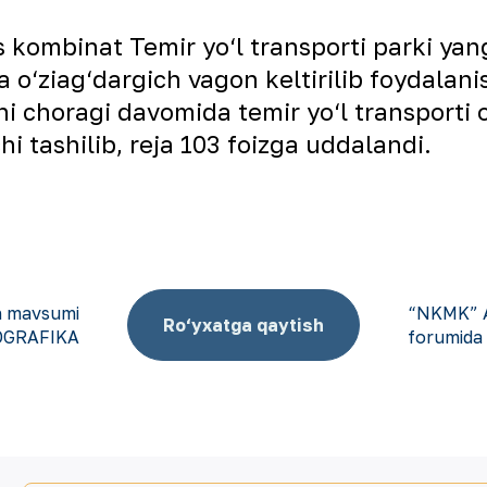
 kombinat Temir yo‘l transporti parki yan
a o‘ziag‘dargich vagon keltirilib foydalan
hi choragi davomida temir yo‘l transporti o
i tashilib, reja 103 foizga uddalandi.
sh mavsumi
“NKMK” AJ
Ro‘yxatga qaytish
FOGRAFIKA
forumida 