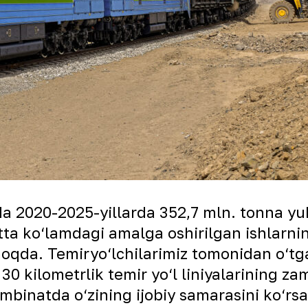
da 2020-2025-yillarda 352,7 mln. tonna y
tta ko‘lamdagi amalga oshirilgan ishlarni
‘lmoqda. Temiryo‘lchilarimiz tomonidan o‘t
, 30 kilometrlik temir yo‘l liniyalarining
kombinatda o‘zining ijobiy samarasini ko‘r