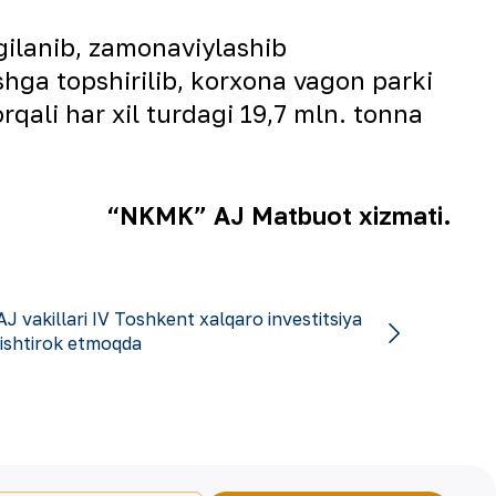
gilanib, zamonaviylashib
ishga topshirilib, korxona vagon parki
rqali har xil turdagi 19,7 mln. tonna
“NKMK” AJ Matbuot xizmati.
 vakillari IV Toshkent xalqaro investitsiya
ishtirok etmoqda