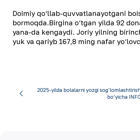
Doimiy qo‘llab-quvvatlanayotgani bois
bormoqda.
Birgina o‘tgan yilda 92 don
yana-da kengaydi. Joriy yilning birinc
yuk va qariyb 167,8 ming nafar yo‘lovch
2025-yilda bolalarni yozgi sog‘lomlashtiri
bo‘yicha IN