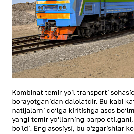
Kombinat temir yo‘l transporti sohasi
borayotganidan dalolatdir. Bu kabi ka
natijalarni qo‘lga kiritishga asos bo
yangi temir yo‘llarning barpo etilgani
bo‘ldi. Eng asosiysi, bu o‘zgarishlar 