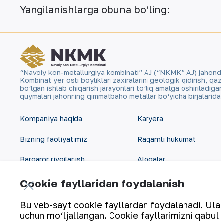
Yangilanishlarga obuna bo‘ling:
“Navoiy kon-metallurgiya kombinati” AJ (“NKMK” AJ) jahonda ol
Kombinat yer osti boyliklari zaxiralarini geologik qidirish, 
bo‘lgan ishlab chiqarish jarayonlari to‘liq amalga oshiriladig
quymalari jahonning qimmatbaho metallar bo‘yicha birjalarid
Kompaniya haqida
Karyera
Bizning faoliyatimiz
Raqamli hukumat
Barqaror rivojlanish
Aloqalar
Investorlarga
Sayt xaritasi
Cookie fayllaridan foydalanish
Matbout xizmati
Foydalanish shartlari
Bu veb-sayt cookie fayllardan foydalanadi. Ularn
uchun mo‘ljallangan. Cookie fayllarimizni qabul 