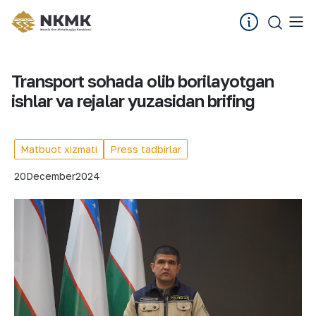
Transport sohada olib borilayotgan
ishlar va rejalar yuzasidan brifing
Matbuot xizmati
Press tadbirlar
20
December
2024