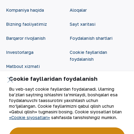
Kompaniya haqida
Aloqalar
Bizning faoliyatimiz
Sayt xaritasi
Barqaror rivojlanish
Foydalanish shartlari
Investorlarga
Cookie fayllaridan
foydalanish
Matbout xizmati
Ochiq ma'lumotlar
Cookie fayllaridan foydalanish
Karyera
RSS feed
Bu veb-sayt cookie fayllardan foydalanadi. Ularning
Raqamli hukumat
ba’zilari saytning ishlashini ta’minlaydi, boshqalari esa
foydalanuvchi taassurotini yaxshilash uchun
mo‘ljallangan. Cookie fayllarimizni qabul qilish uchun
«Qabul qilish» tugmasini bosing. Cookie siyosatlari bilan
«Cookie siyosatlari»
sahifasida tanishishingiz mumkin.