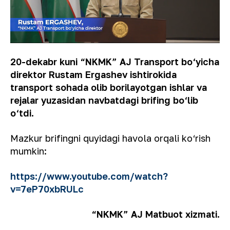
20-dekabr kuni “NKMK” AJ Transport bo‘yicha
direktor Rustam Ergashev ishtirokida
transport sohada olib borilayotgan ishlar va
rejalar yuzasidan navbatdagi brifing bo‘lib
o‘tdi.
Mazkur brifingni quyidagi havola orqali ko‘rish
mumkin:
https://www.youtube.com/watch?
v=7eP70xbRULc
“NKMK” AJ Matbuot xizmati.