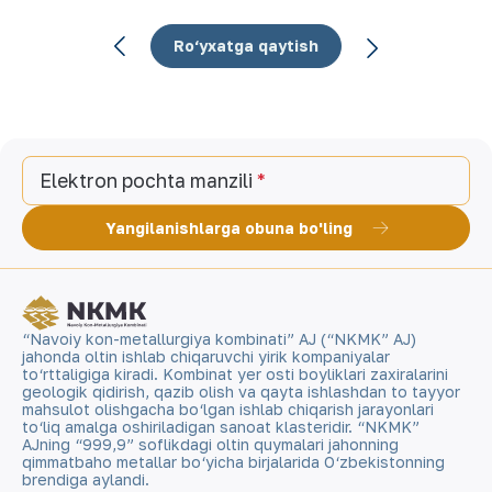
Ro‘yxatga qaytish
Elektron pochta manzili
Yangilanishlarga obuna bo'ling
“Navoiy kon-metallurgiya kombinati” AJ (“NKMK” AJ)
jahonda oltin ishlab chiqaruvchi yirik kompaniyalar
to‘rttaligiga kiradi. Kombinat yer osti boyliklari zaxiralarini
geologik qidirish, qazib olish va qayta ishlashdan to tayyor
mahsulot olishgacha bo‘lgan ishlab chiqarish jarayonlari
to‘liq amalga oshiriladigan sanoat klasteridir. “NKMK”
AJning “999,9” soflikdagi oltin quymalari jahonning
qimmatbaho metallar bo‘yicha birjalarida O‘zbekistonning
brendiga aylandi.