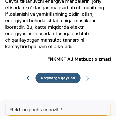
Qayta tiklanuvchi energiya manbalarini joriy
etishdan ko‘zlangan maqsad atrof-muhitning
ifloslanishi va yemirilishining oldini olish,
energiyani behuda ishlab chiqarmaslikdan
iboratdir. Bu, katta miqdorda elektr
energiyasini tejashdan tashqari, ishlab
chiqarilayotgan mahsulot tannarxini
kamaytirishga ham olib keladi.
“NKMK” AJ Matbuot xizmati
Ro‘yxatga qaytish
Elektron pochta manzili