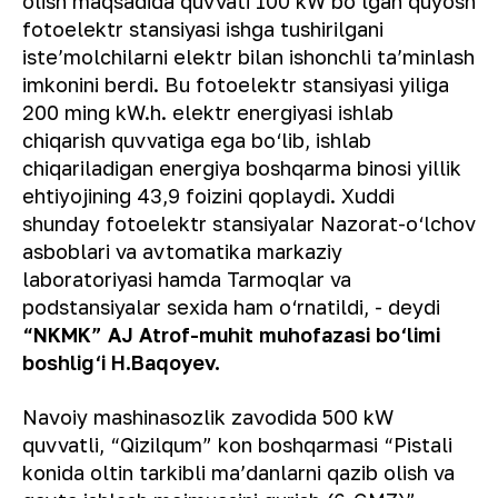
olish maqsadida quvvati 100 kW bo‘lgan quyosh
fotoelektr stansiyasi ishga tushirilgani
isteʼmolchilarni elektr bilan ishonchli taʼminlash
imkonini berdi. Bu fotoelektr stansiyasi yiliga
200 ming kW.h. elektr energiyasi ishlab
chiqarish quvvatiga ega bo‘lib, ishlab
chiqariladigan energiya boshqarma binosi yillik
ehtiyojining 43,9 foizini qoplaydi. Xuddi
shunday fotoelektr stansiyalar Nazorat-o‘lchov
asboblari va avtomatika markaziy
laboratoriyasi hamda Tarmoqlar va
podstansiyalar sexida ham o‘rnatildi,
- deydi
“NKMK” AJ Atrof-muhit muhofazasi bo‘limi
boshlig‘i H.Baqoyev.
Navoiy mashinasozlik zavodida 500 kW
quvvatli, “Qizilqum” kon boshqarmasi “Pistali
konida oltin tarkibli maʼdanlarni qazib olish va