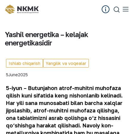
Yashil energetika – kelajak
energetikasidir
Ishlab chiqarish
Yangilik va voqealar
5
June
2025
5-iyun – Butunjahon atrof-muhitni muhofaza
qilish kuni sifatida keng nishonlanib kelinadi.
Har yili sana munosabati bilan barcha xalqlar
jipslashib, atrof-muhitni muhofaza qilishga,
ona tabiatimizni asrab qolishga o‘z hissasini
qo‘shishga harakat qilishadi. Navoiy kon-
metallurgiya kombinatida ham bu masalaga