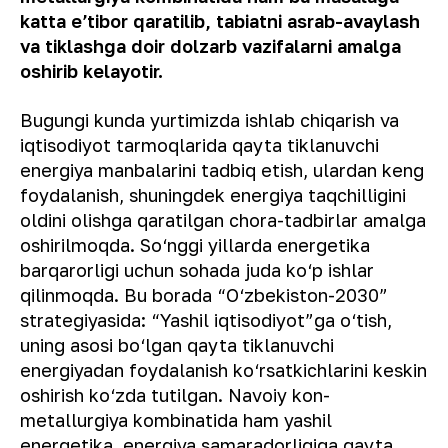
katta eʼtibor qaratilib, tabiatni asrab-avaylash
va tiklashga doir dolzarb vazifalarni amalga
oshirib kelayotir.
Bugungi kunda yurtimizda ishlab chiqarish va
iqtisodiyot tarmoqlarida qayta tiklanuvchi
energiya manbalarini tadbiq etish, ulardan keng
foydalanish, shuningdek energiya taqchilligini
oldini olishga qaratilgan chora-tadbirlar amalga
oshirilmoqda. So‘nggi yillarda energetika
barqarorligi uchun sohada juda ko‘p ishlar
qilinmoqda. Bu borada “O‘zbekiston-2030”
strategiyasida: “Yashil iqtisodiyot”ga o‘tish,
uning asosi bo‘lgan qayta tiklanuvchi
energiyadan foydalanish ko‘rsatkichlarini keskin
oshirish ko‘zda tutilgan. Navoiy kon-
metallurgiya kombinatida ham yashil
energetika, energiya samaradorligiga qayta