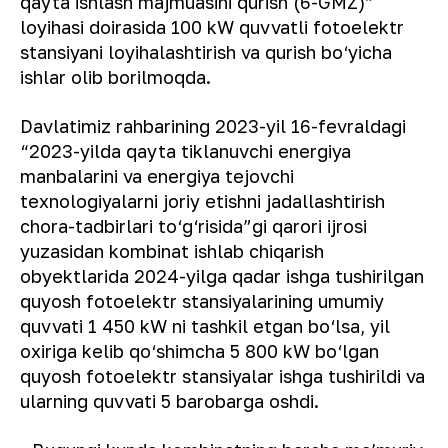
qayta ishlash majmuasini qurish (6-GMZ)”
loyihasi doirasida 100 kW quvvatli fotoelektr
stansiyani loyihalashtirish va qurish bo‘yicha
ishlar olib borilmoqda.
Davlatimiz rahbarining 2023-yil 16-fevraldagi
“2023-yilda qayta tiklanuvchi energiya
manbalarini va energiya tejovchi
texnologiyalarni joriy etishni jadallashtirish
chora-tadbirlari to‘g‘risida”gi qarori ijrosi
yuzasidan kombinat ishlab chiqarish
obyektlarida 2024-yilga qadar ishga tushirilgan
quyosh fotoelektr stansiyalarining umumiy
quvvati 1 450 kW ni tashkil etgan bo‘lsa, yil
oxiriga kelib qo‘shimcha 5 800 kW bo‘lgan
quyosh fotoelektr stansiyalar ishga tushirildi va
ularning quvvati 5 barobarga oshdi.