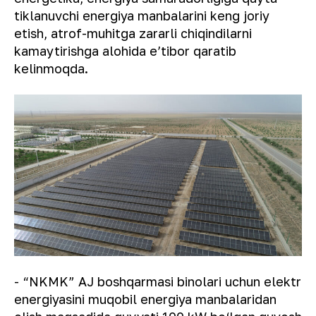
tiklanuvchi energiya manbalarini keng joriy
etish, atrof-muhitga zararli chiqindilarni
kamaytirishga alohida eʼtibor qaratib
kelinmoqda.
- “NKMK” AJ boshqarmasi binolari uchun elektr
energiyasini muqobil energiya manbalaridan