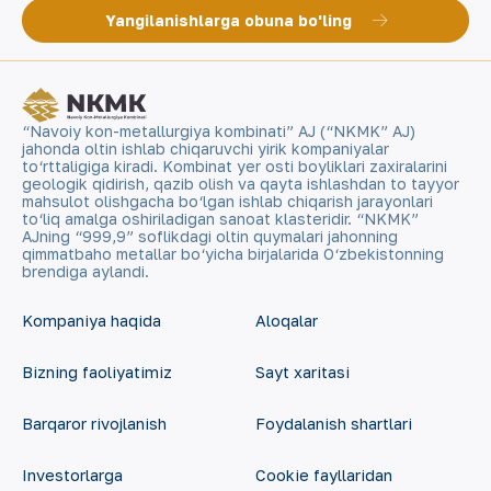
Yangilanishlarga obuna bo'ling
“Navoiy kon-metallurgiya kombinati” AJ (“NKMK” AJ)
jahonda oltin ishlab chiqaruvchi yirik kompaniyalar
to‘rttaligiga kiradi. Kombinat yer osti boyliklari zaxiralarini
geologik qidirish, qazib olish va qayta ishlashdan to tayyor
mahsulot olishgacha bo‘lgan ishlab chiqarish jarayonlari
to‘liq amalga oshiriladigan sanoat klasteridir. “NKMK”
AJning “999,9” soflikdagi oltin quymalari jahonning
qimmatbaho metallar bo‘yicha birjalarida O‘zbekistonning
brendiga aylandi.
Kompaniya haqida
Aloqalar
Bizning faoliyatimiz
Sayt xaritasi
Barqaror rivojlanish
Foydalanish shartlari
Investorlarga
Cookie fayllaridan