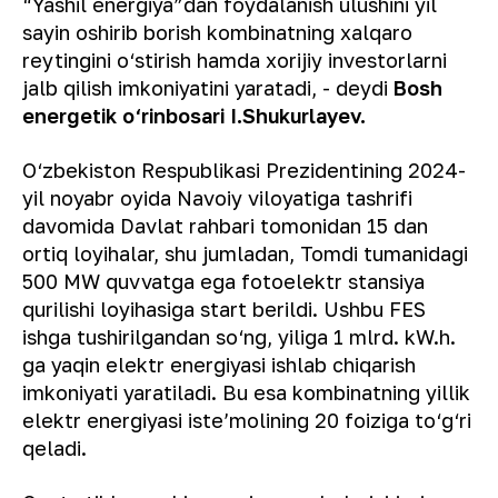
“Yashil energiya”dan foydalanish ulushini yil
sayin oshirib borish kombinatning xalqaro
reytingini o‘stirish hamda xorijiy investorlarni
jalb qilish imkoniyatini yaratadi, - deydi
Bosh
energetik o‘rinbosari I.Shukurlayev.
O‘zbekiston Respublikasi Prezidentining 2024-
yil noyabr oyida Navoiy viloyatiga tashrifi
davomida Davlat rahbari tomonidan 15 dan
ortiq loyihalar, shu jumladan, Tomdi tumanidagi
500 MW quvvatga ega fotoelektr stansiya
qurilishi loyihasiga start berildi. Ushbu FES
ishga tushirilgandan so‘ng, yiliga 1 mlrd. kW.h.
ga yaqin elektr energiyasi ishlab chiqarish
imkoniyati yaratiladi. Bu esa kombinatning yillik
elektr energiyasi isteʼmolining 20 foiziga to‘g‘ri
qeladi.