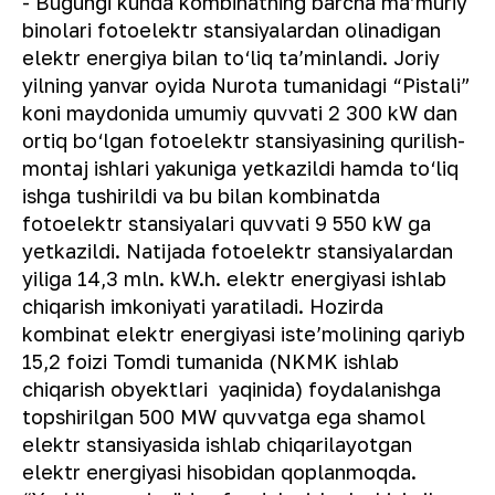
- Bugungi kunda kombinatning barcha maʼmuriy
binolari fotoelektr stansiyalardan olinadigan
elektr energiya bilan to‘liq taʼminlandi. Joriy
yilning yanvar oyida Nurota tumanidagi “Pistali”
koni maydonida umumiy quvvati 2 300 kW dan
ortiq bo‘lgan fotoelektr stansiyasining qurilish-
montaj ishlari yakuniga yetkazildi hamda to‘liq
ishga tushirildi va bu bilan kombinatda
fotoelektr stansiyalari quvvati 9 550 kW ga
yetkazildi. Natijada fotoelektr stansiyalardan
yiliga 14,3 mln. kW.h. elektr energiyasi ishlab
chiqarish imkoniyati yaratiladi. Hozirda
kombinat elektr energiyasi isteʼmolining qariyb
15,2 foizi Tomdi tumanida (NKMK ishlab
chiqarish obyektlari yaqinida) foydalanishga
topshirilgan 500 MW quvvatga ega shamol
elektr stansiyasida ishlab chiqarilayotgan
elektr energiyasi hisobidan qoplanmoqda.