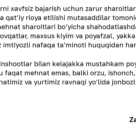
ni xavfsiz bajarish uchun zarur sharoitla
a qat’iy rioya etilishi mutasaddilar tomon
mehnat sharoitlari bo‘yicha shahodatlashda
ovqatlar, maxsus kiyim va poyafzal, yakka 
iz imtiyozli nafaqa ta’minoti huquqidan h
 inshootlar bilan kelajakka mustahkam p
bu faqat mehnat emas, balki orzu, ishonch,
timiz va yurtimiz ravnaqi yo‘lida jonbozl
Za