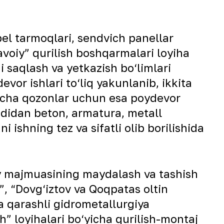
el tarmoqlari, sendvich panellar
avoiy” qurilish boshqarmalari loyiha
i saqlash va yetkazish bo‘limlari
evor ishlari to‘liq yakunlanib, ikkita
imcha qozonlar uchun esa poydevor
odidan beton, armatura, metall
 ishning tez va sifatli olib borilishida
y majmuasining maydalash va tashish
”, “Dovg‘iztov va Qoqpatas oltin
a qarashli gidrometallurgiya
” loyihalari bo‘yicha qurilish-montaj