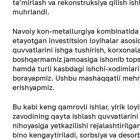
ta’mirlash va rekonstruksiya qilish ish
muhrlandi.
Navoiy kon-metallurgiya kombinatida 
etayotgan investitsion loyihalar asosi
quvvatlarini ishga tushirish, korxonala
boshqarmamiz jamoasiga ishonib topshi
hamda turli kasbdagi ishchi-xodimlari
borayapmiz. Ushbu mashaqqatli mehnat
erishyapmiz.
Bu kabi keng qamrovli ishlar, yirik 
zavodining qayta ishlash quvvatlarini k
nihoyasiga yetkazilishi rejalashtirilga
bino kengaytiriladi, sorbsiya va desor