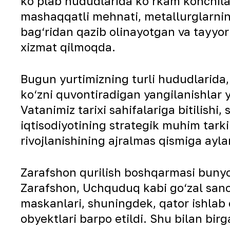
ko‘plab hududlarida ko‘rkam konchilar
mashaqqatli mehnati, metallurglarning
bag‘ridan qazib olinayotgan va tayyor 
xizmat qilmoqda.
Bugun yurtimizning turli hududlarida,
ko‘zni quvontiradigan yangilanishlar 
Vatanimiz tarixi sahifalariga bitilishi
iqtisodiyotining strategik muhim tarki
rivojlanishining ajralmas qismiga ayla
Zarafshon qurilish boshqarmasi bunyo
Zarafshon, Uchquduq kabi go‘zal sanoa
maskanlari, shuningdek, qator ishlab c
obyektlari barpo etildi. Shu bilan bir