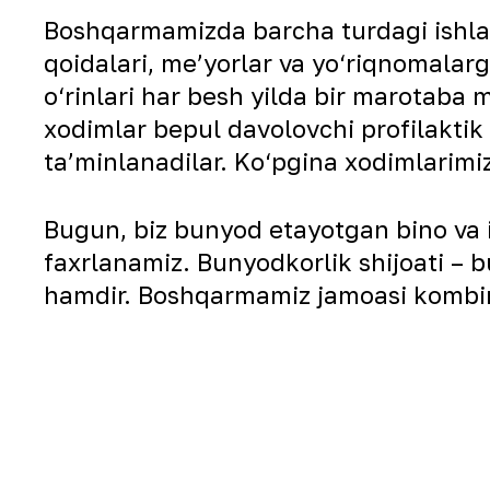
Boshqarmamizda barcha turdagi ishlar
qoidalari, me’yorlar va yo‘riqnomalarg
o‘rinlari har besh yilda bir marotaba 
xodimlar bepul davolovchi profilaktik 
ta’minlanadilar. Ko‘pgina xodimlarim
Bugun, biz bunyod etayotgan bino va
faxrlanamiz. Bunyodkorlik shijoati – 
hamdir. Boshqarmamiz jamoasi kombina