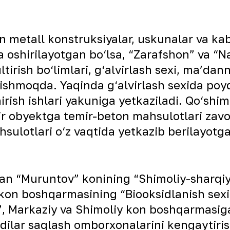
 metall konstruksiyalar, uskunalar va kab
a oshirilayotgan bo‘lsa, “Zarafshon” va “N
irish bo‘limlari, g‘alvirlash sexi, ma’dann
orishmoqda. Yaqinda g‘alvirlash sexida poyd
irish ishlari yakuniga yetkaziladi. Qo‘sh
 bir obyektga temir-beton mahsulotlari zav
ulotlari o‘z vaqtida yetkazib berilayotgani
lan “Muruntov” konining “Shimoliy-sharqi
 kon boshqarmasining “Biooksidlanish sexi
hi”, Markaziy va Shimoliy kon boshqarmasig
dilar saqlash omborxonalarini kengaytirish