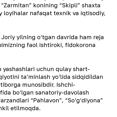
 “Zarmitan” konining “Skipli” shaxta
y loyihalar nafaqat texnik va iqtisodiy,
. Joriy yilning o‘tgan davrida ham reja
bimizning faol ishtiroki, fidokorona
b yashashlari uchun qulay shart-
otini ta’minlash yo‘lida sidqidildan
iborga munosibdir. Ishchi-
fida bo‘lgan sanatoriy-davolash
farzandlari “Pahlavon”, “So‘g‘diyona”
hkil etilmoqda.