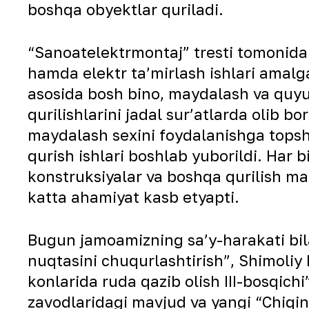
boshqa obyektlar quriladi.
“Sanoatelektrmontaj” tresti tomonidan
hamda elektr ta’mirlash ishlari amalg
asosida bosh bino, maydalash va quyult
qurilishlarini jadal sur’atlarda olib b
maydalash sexini foydalanishga topsh
qurish ishlari boshlab yuborildi. Har
konstruksiyalar va boshqa qurilish mahs
katta ahamiyat kasb etyapti.
Bugun jamoamizning sa’y-harakati bi
nuqtasini chuqurlashtirish”, Shimoliy
konlarida ruda qazib olish III-bosqic
zavodlaridagi mavjud va yangi “Chiqin