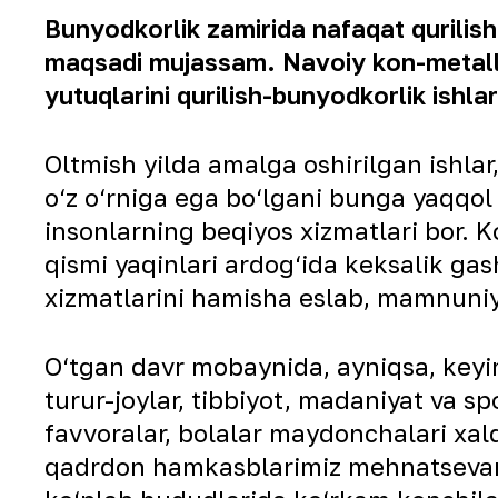
Bunyodkorlik zamirida nafaqat qurilish
maqsadi mujassam. Navoiy kon-metallu
yutuqlarini qurilish-bunyodkorlik ishla
Oltmish yilda amalga oshirilgan ishlar
o‘z o‘rniga ega bo‘lgani bunga yaqqol 
insonlarning beqiyos xizmatlari bor.
qismi yaqinlari ardog‘ida keksalik gash
xizmatlarini hamisha eslab, mamnuniya
O‘tgan davr mobaynida, ayniqsa, keying
turur-joylar, tibbiyot, madaniyat va sp
favvoralar, bolalar maydonchalari xalq
qadrdon hamkasblarimiz mehnatsevarlig