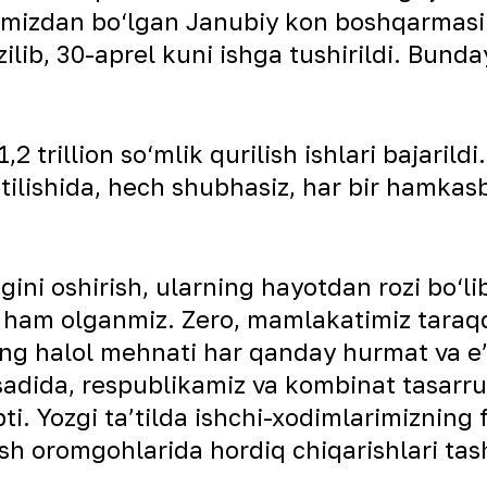
larimizdan bo‘lgan Janubiy kon boshqarmasi
zilib, 30-aprel kuni ishga tushirildi. Bunda
rillion so‘mlik qurilish ishlari bajarildi
 etilishida, hech shubhasiz, har bir hamkas
ini oshirish, ularning hayotdan rozi bo‘li
ham olganmiz. Zero, mamlakatimiz taraqqiy
ng halol mehnati har qanday hurmat va e’t
sadida, respublikamiz va kombinat tasarru
i. Yozgi ta’tilda ishchi-xodimlarimizning 
ish oromgohlarida hordiq chiqarishlari tas