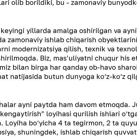
lari olib borildiki, bu - zamonaviy bunyodk
keyingi yillarda amalga oshirilgan va ayn
da zamonaviy ishlab chiqarish obyektlarini
rni modernizatsiya qilish, texnik va texnol
rilmoqda. Biz, mas’uliyatni chuqur his et
miz bilan birga har qanday ob-havo sharoit
 natijasida butun dunyoga ko‘z-ko‘z qilg
loyihalar ayni paytda ham davom etmoqda. 
engaytirish” loyihasi qurilish ishlari o‘tg
n. Loyiha bo‘yicha 4 ta tegirmon, 2 ta quyu
bsiya, shuningdek, ishlab chiqarish quvvat