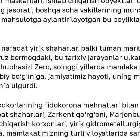
 maskanlari, ishlab chiqarish obyektlari 
 jasorati, boshqa soha vakillarining mun
mahsulotga aylantirilayotgan bu boyliklar 
 nafaqat yirik shaharlar, balki tuman mar
yuz bermoqdaki, bu tarixiy jarayonlar ulka
, shubhasiz! Zero, so‘nggi yillarda mamlaka
biy bo‘g‘iniga, jamiyatimiz hayoti, uning m
nib ulgurdi.
dkorlarining fidokorona mehnatlari bilan 
t shaharlari, Zarkent qo‘rg‘oni, Marjonbu
hiqarish korxonlari, yirik gidrometallurgiy
ga, mamlakatimizning turli viloyatlarida sa