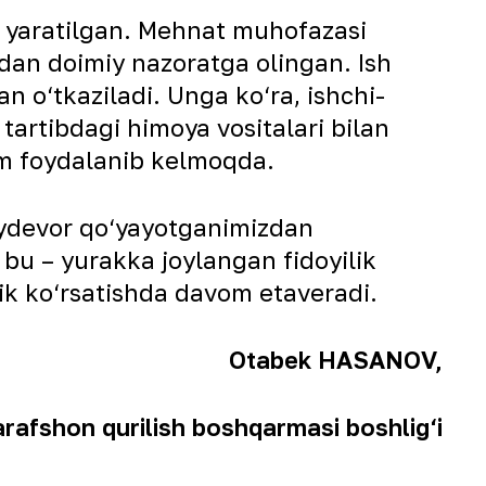
r yaratilgan. Mehnat muhofazasi
idan doimiy nazoratga olingan. Ish
n o‘tkaziladi. Unga ko‘ra, ishchi-
tartibdagi himoya vositalari bilan
am foydalanib kelmoqda.
oydevor qo‘yayotganimizdan
 bu – yurakka joylangan fidoyilik
ik ko‘rsatishda davom etaveradi.
Otabek HASANOV,
rafshon qurilish boshqarmasi boshlig‘i