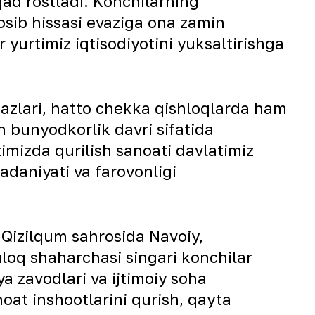
qad rostladi. Konchilarning
osib hissasi evaziga ona zamin
yurtimiz iqtisodiyotini yuksaltirishga
kazlari, hatto chekka qishloqlarda ham
n bunyodkorlik davri sifatida
timizda qurilish sanoati davlatimiz
adaniyati va farovonligi
Qizilqum sahrosida Navoiy,
loq shaharchasi singari konchilar
a zavodlari va ijtimoiy soha
noat inshootlarini qurish, qayta