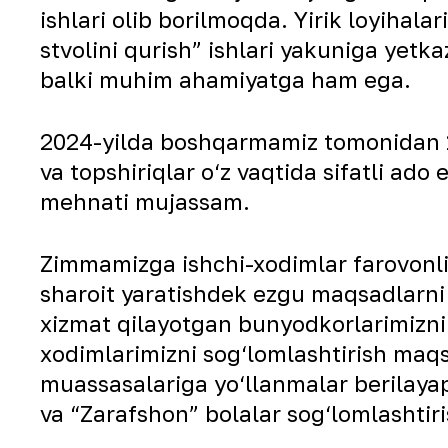
ishlari olib borilmoqda. Yirik loyiha
stvolini qurish” ishlari yakuniga yetka
balki muhim ahamiyatga ham ega.
2024-yilda boshqarmamiz tomonidan 1,2 t
va topshiriqlar o‘z vaqtida sifatli ado
mehnati mujassam.
Zimmamizga ishchi-xodimlar farovonlig
sharoit yaratishdek ezgu maqsadlarni 
xizmat qilayotgan bunyodkorlarimizni
xodimlarimizni sog‘lomlashtirish maq
muassasalariga yo‘llanmalar berilayapt
va “Zarafshon” bolalar sog‘lomlashtir