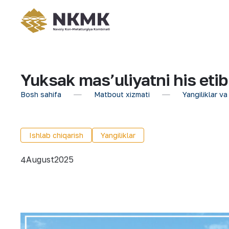
Yuksak mas’uliyatni his etib
Bosh sahifa
Matbout xizmati
Yangiliklar va
Ishlab chiqarish
Yangiliklar
August
2025
4