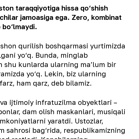
ston taraqqiyotiga hissa qo‘shish
chilar jamoasiga ega. Zero, kombinat
b bo‘lmaydi.
rafshon qurilish boshqarmasi yurtimizda
‘lgani yo‘q. Bunda, minglab
n shu kunlarda ularning ma’lum bir
ramizda yo‘q. Lekin, biz ularning
farz, ham qarz, deb bilamiz.
a ijtimoiy infratuzilma obyektlari –
obonlar, dam olish maskanlari, musiqali
mkoniyatlarni yaratdi. Ustozlar,
m sahrosi bag‘rida, respublikamizning