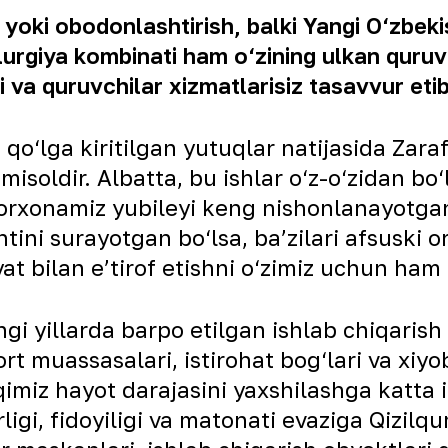
 yoki obodonlashtirish, balki Yangi O‘zbeki
rgiya kombinati ham o‘zining ulkan quruv
ri va quruvchilar xizmatlarisiz tasavvur eti
, qo‘lga kiritilgan yutuqlar natijasida Za
misoldir. Albatta, bu ishlar o‘z-o‘zidan bo
 Korxonamiz yubileyi keng nishonlanayotga
tini surayotgan bo‘lsa, ba’zilari afsuski o
t bilan e’tirof etishni o‘zimiz uchun ham 
i yillarda barpo etilgan ishlab chiqarish v
ort muassasalari, istirohat bog‘lari va xiy
imiz hayot darajasini yaxshilashga katta i
i, fidoyiligi va matonati evaziga Qizilqu