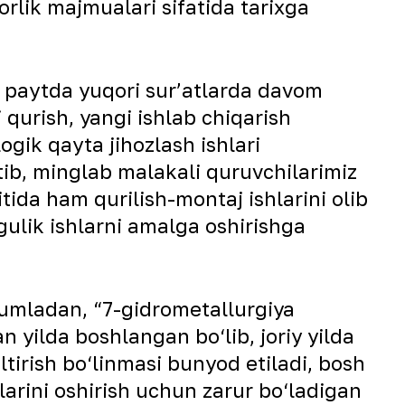
orlik majmualari sifatida tarixga
i paytda yuqori sur’atlarda davom
 qurish, yangi ishlab chiqarish
ogik qayta jihozlash ishlari
ib, minglab malakali quruvchilarimiz
ida ham qurilish-montaj ishlarini olib
ulik ishlarni amalga oshirishga
Jumladan, “7-gidrometallurgiya
an yilda boshlangan bo‘lib, joriy yilda
ltirish bo‘linmasi bunyod etiladi, bosh
larini oshirish uchun zarur bo‘ladigan