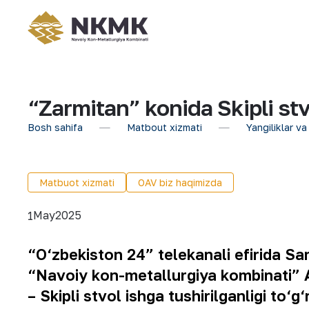
“Zarmitan” konida Skipli stv
Bosh sahifa
Matbout xizmati
Yangiliklar va
Matbuot xizmati
OAV biz haqimizda
May
2025
1
“O‘zbekiston 24” telekanali efirida S
“Navoiy kon-metallurgiya kombinati” 
– Skipli stvol ishga tushirilganligi to‘g