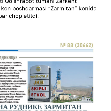
i Qo‘shrabot tumani Zarkent
y kon boshqarmasi “Zarmitan” konida
bar chop etildi.