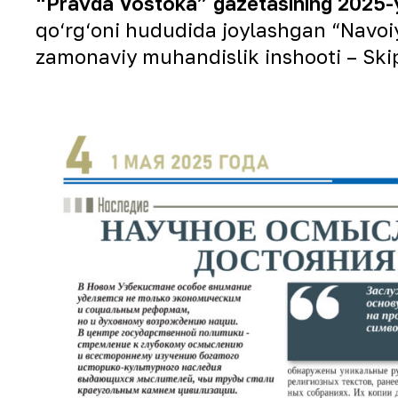
“Pravda Vostoka” gazetasining 2025-y
qo‘rg‘oni hududida joylashgan “Navoi
zamonaviy muhandislik inshooti – Skipli