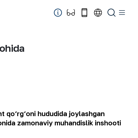
gohida
nt qo‘rg‘oni hududida joylashgan
nida zamonaviy muhandislik inshooti