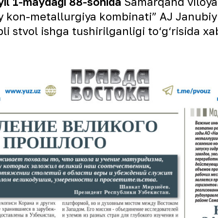
il 1-maydagi 88-sonida
Samarqand viloyat
y kon-metallurgiya kombinati” AJ Janubi
 stvol ishga tushirilganligi to‘g‘risida xa