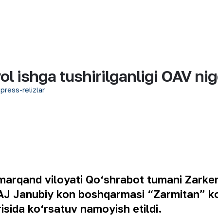
ol ishga tushirilganligi OAV ni
 press-relizlar
amarqand viloyati Qo‘shrabot tumani Zarke
AJ Janubiy kon boshqarmasi “Zarmitan” ko
‘risida ko‘rsatuv namoyish etildi.