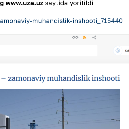
ing www.uza.uz
saytida yoritildi
-zamonaviy-muhandislik-inshooti_715440