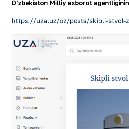
O‘zbekiston Milliy axborot agentligin
https://uza.uz/oz/posts/skipli-stvol