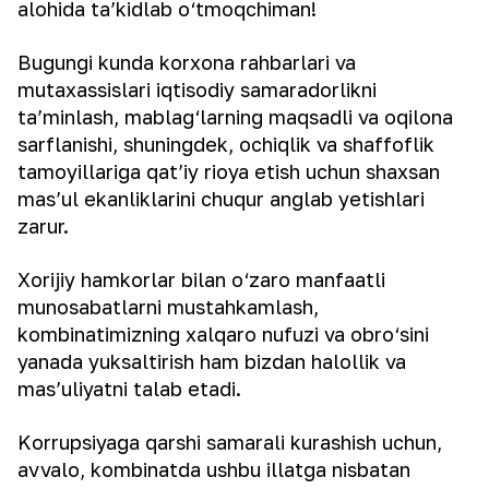
alohida ta’kidlab o‘tmoqchiman!
Bugungi kunda korxona rahbarlari va
mutaxassislari iqtisodiy samaradorlikni
ta’minlash, mablag‘larning maqsadli va oqilona
sarflanishi, shuningdek, ochiqlik va shaffoflik
tamoyillariga qat’iy rioya etish uchun shaxsan
mas’ul ekanliklarini chuqur anglab yetishlari
zarur.
Xorijiy hamkorlar bilan o‘zaro manfaatli
munosabatlarni mustahkamlash,
kombinatimizning xalqaro nufuzi va obro‘sini
yanada yuksaltirish ham bizdan halollik va
mas’uliyatni talab etadi.
Korrupsiyaga qarshi samarali kurashish uchun,
avvalo, kombinatda ushbu illatga nisbatan