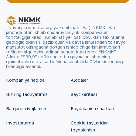
“Navoiy kon-metallurgiya kombinati” AJ (“NKMK” AJ)
jahonda oltin ishlab chiqaruvchi yirik kompaniyalar
to‘rttaligiga kiradi. Kombinat yer osti boyliklari zaxiralarini
geologik qidirish, qazib olish va qayta ishlashdan to tayyor
mahsulot olishgacha bo‘lgan ishlab chiqarish jarayonlari
to‘liq amalga oshiriladigan sanoat klasteridir. “NKMK”
AJning “999,9” soflikdagi oltin quymalari jahonning
qimmatbaho metallar bo‘yicha birjalarida O‘zbekistonning
brendiga aylandi.
Kompaniya haqida
Aloqalar
Bizning faoliyatimiz
Sayt xaritasi
Barqaror rivojlanish
Foydalanish shartlari
Investorlarga
Cookie fayllaridan
foydalanish