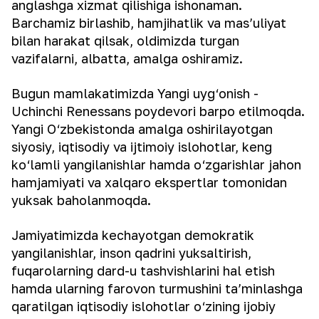
anglashga xizmat qilishiga ishonaman.
Barchamiz birlashib, hamjihatlik va mas’uliyat
bilan harakat qilsak, oldimizda turgan
vazifalarni, albatta, amalga oshiramiz.
Bugun mamlakatimizda Yangi uyg‘onish -
Uchinchi Renessans poydevori barpo etilmoqda.
Yangi O‘zbekistonda amalga oshirilayotgan
siyosiy, iqtisodiy va ijtimoiy islohotlar, keng
ko‘lamli yangilanishlar hamda o‘zgarishlar jahon
hamjamiyati va xalqaro ekspertlar tomonidan
yuksak baholanmoqda.
Jamiyatimizda kechayotgan demokratik
yangilanishlar, inson qadrini yuksaltirish,
fuqarolarning dard-u tashvishlarini hal etish
hamda ularning farovon turmushini ta’minlashga
qaratilgan iqtisodiy islohotlar o‘zining ijobiy