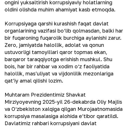
ongini yuksaltirish korrupsiyaviy holatlarning
oldini olishda muhim ahamiyat kasb etmoqda.
Korrupsiyaga qarshi kurashish faqat davlat
organlarining vazifasi bo‘lib qolmasdan, balki har
bir fuqaroning fuqarolik burchiga aylanishi zarur.
Zero, jamiyatda halollik, adolat va qonun
ustuvorligi tamoyillari qaror topmas ekan,
barqaror taraqqiyotga erishish mushkul. Shu
bois, har bir rahbar va xodim o‘z faoliyatida
halollik, mas’uliyat va vijdonlilik mezonlariga
qat’iy amal qilishi lozim.
Muhtaram Prezidentimiz Shavkat
Mirziyoyevning 2025-yil 26-dekabrda Oliy Majlis
va O‘zbekiston xalqiga qilgan Murojaatnomasida
korrupsiya masalasiga alohida e’tibor qaratildi.
Davlatimiz rahbari korrupsiyani davlat