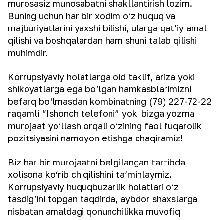
murosasiz munosabatni shakllantirish lozim.
Buning uchun har bir xodim o‘z huquq va
majburiyatlarini yaxshi bilishi, ularga qat’iy amal
qilishi va boshqalardan ham shuni talab qilishi
muhimdir.
Korrupsiyaviy holatlarga oid taklif, ariza yoki
shikoyatlarga ega bo‘lgan hamkasblarimizni
befarq bo‘lmasdan kombinatning (79) 227-72-22
raqamli “Ishonch telefoni” yoki bizga yozma
murojaat yo‘llash orqali o‘zining faol fuqarolik
pozitsiyasini namoyon etishga chaqiramiz!
Biz har bir murojaatni belgilangan tartibda
xolisona ko‘rib chiqilishini ta’minlaymiz.
Korrupsiyaviy huquqbuzarlik holatlari o‘z
tasdig‘ini topgan taqdirda, aybdor shaxslarga
nisbatan amaldagi qonunchilikka muvofiq