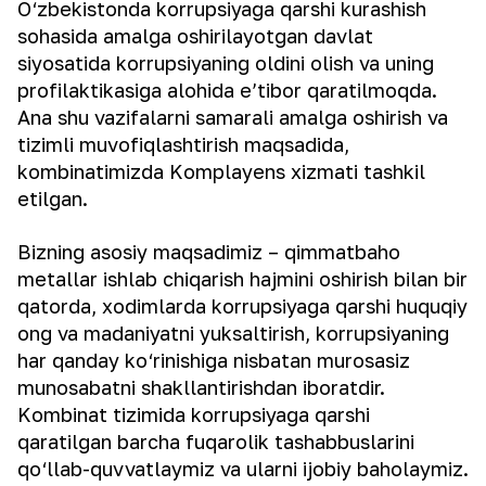
O‘zbekistonda korrupsiyaga qarshi kurashish
sohasida amalga oshirilayotgan davlat
siyosatida korrupsiyaning oldini olish va uning
profilaktikasiga alohida e’tibor qaratilmoqda.
Ana shu vazifalarni samarali amalga oshirish va
tizimli muvofiqlashtirish maqsadida,
kombinatimizda Komplayens xizmati tashkil
etilgan.
Bizning asosiy maqsadimiz – qimmatbaho
metallar ishlab chiqarish hajmini oshirish bilan bir
qatorda, xodimlarda korrupsiyaga qarshi huquqiy
ong va madaniyatni yuksaltirish, korrupsiyaning
har qanday ko‘rinishiga nisbatan murosasiz
munosabatni shakllantirishdan iboratdir.
Kombinat tizimida korrupsiyaga qarshi
qaratilgan barcha fuqarolik tashabbuslarini
qo‘llab-quvvatlaymiz va ularni ijobiy baholaymiz.