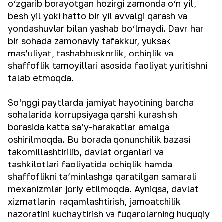
o‘zgarib borayotgan hozirgi zamonda o‘n yil,
besh yil yoki hatto bir yil avvalgi qarash va
yondashuvlar bilan yashab bo‘lmaydi. Davr har
bir sohada zamonaviy tafakkur, yuksak
mas’uliyat, tashabbuskorlik, ochiqlik va
shaffoflik tamoyillari asosida faoliyat yuritishni
talab etmoqda.
So‘nggi paytlarda jamiyat hayotining barcha
sohalarida korrupsiyaga qarshi kurashish
borasida katta sa’y-harakatlar amalga
oshirilmoqda. Bu borada qonunchilik bazasi
takomillashtirilib, davlat organlari va
tashkilotlari faoliyatida ochiqlik hamda
shaffoflikni ta’minlashga qaratilgan samarali
mexanizmlar joriy etilmoqda. Ayniqsa, davlat
xizmatlarini raqamlashtirish, jamoatchilik
nazoratini kuchaytirish va fuqarolarning huquqiy