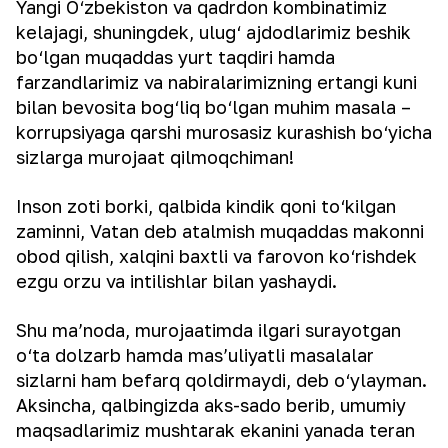
Yangi O‘zbekiston va qadrdon kombinatimiz
kelajagi, shuningdek, ulug‘ ajdodlarimiz beshik
bo‘lgan muqaddas yurt taqdiri hamda
farzandlarimiz va nabiralarimizning ertangi kuni
bilan bevosita bog‘liq bo‘lgan muhim masala –
korrupsiyaga qarshi murosasiz kurashish bo‘yicha
sizlarga murojaat qilmoqchiman!
Inson zoti borki, qalbida kindik qoni to‘kilgan
zaminni, Vatan deb atalmish muqaddas makonni
obod qilish, xalqini baxtli va farovon ko‘rishdek
ezgu orzu va intilishlar bilan yashaydi.
Shu ma’noda, murojaatimda ilgari surayotgan
o‘ta dolzarb hamda mas’uliyatli masalalar
sizlarni ham befarq qoldirmaydi, deb o‘ylayman.
Aksincha, qalbingizda aks-sado berib, umumiy
maqsadlarimiz mushtarak ekanini yanada teran