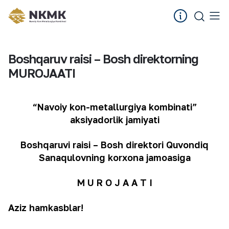
Boshqaruv raisi – Bosh direktorning
MUROJAATI
“
N
avoiy kon-metallurgiya kombinati”
aksiyadorlik jamiyati
B
oshqaruvi raisi –
B
osh direktori
Quvondiq
Sanaqulovning
korxona jamoasiga
M U R O J A A T I
Aziz hamkasblar!