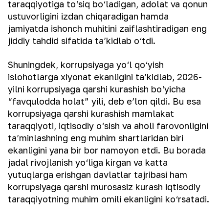
taraqqiyotiga to‘siq bo‘ladigan, adolat va qonun
ustuvorligini izdan chiqaradigan hamda
jamiyatda ishonch muhitini zaiflashtiradigan eng
jiddiy tahdid sifatida ta’kidlab o‘tdi.
Shuningdek, korrupsiyaga yo‘l qo‘yish
islohotlarga xiyonat ekanligini ta’kidlab, 2026-
yilni korrupsiyaga qarshi kurashish bo‘yicha
“favqulodda holat” yili, deb e’lon qildi. Bu esa
korrupsiyaga qarshi kurashish mamlakat
taraqqiyoti, iqtisodiy o‘sish va aholi farovonligini
ta’minlashning eng muhim shartlaridan biri
ekanligini yana bir bor namoyon etdi. Bu borada
jadal rivojlanish yo‘liga kirgan va katta
yutuqlarga erishgan davlatlar tajribasi ham
korrupsiyaga qarshi murosasiz kurash iqtisodiy
taraqqiyotning muhim omili ekanligini ko‘rsatadi.