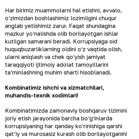
Har birimiz muammolarni hal etishni, avvalo,
o‘zimizdan boshlashimiz lozimligini chuqur
anglab yetishimiz zarur. Faqat shundagina
mazkur yo‘nalishda olib borilayotgan ishlar
kutilgan samarani beradi. Korrupsiyaga oid
huquqbuzarliklarning oldini o‘z vaqtida olish,
ularni aniqlash va chek qo‘yish jamiyat
taraqqiyoti ijtimoiy adolat tamoyillarini
ta’minlashning muhim sharti hisoblanadi.
Kombinatimiz ishchi va xizmatchilari,
muhandis-texnik xodimlari!
Kombinatimizda zamonaviy boshqaruv tizimini
joriy etish jarayonida barcha bo‘g‘inlarda
korrupsiyaning har qanday ko‘rinishiga qarshi
qat’iy va murosasiz kurash olib borilayotganini