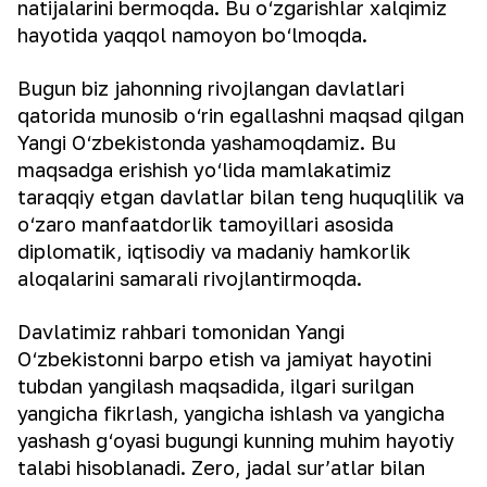
natijalarini bermoqda. Bu o‘zgarishlar xalqimiz
hayotida yaqqol namoyon bo‘lmoqda.
Bugun biz jahonning rivojlangan davlatlari
qatorida munosib o‘rin egallashni maqsad qilgan
Yangi O‘zbekistonda yashamoqdamiz. Bu
maqsadga erishish yo‘lida mamlakatimiz
taraqqiy etgan davlatlar bilan teng huquqlilik va
o‘zaro manfaatdorlik tamoyillari asosida
diplomatik, iqtisodiy va madaniy hamkorlik
aloqalarini samarali rivojlantirmoqda.
Davlatimiz rahbari tomonidan Yangi
O‘zbekistonni barpo etish va jamiyat hayotini
tubdan yangilash maqsadida, ilgari surilgan
yangicha fikrlash, yangicha ishlash va yangicha
yashash g‘oyasi bugungi kunning muhim hayotiy
talabi hisoblanadi. Zero, jadal sur’atlar bilan