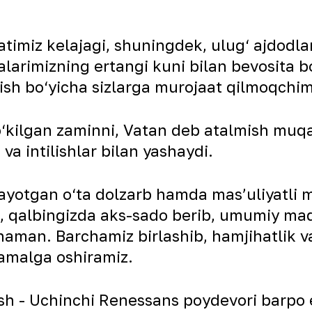
timiz kelajagi, shuningdek, ulug‘ ajdodl
alarimizning ertangi kuni bilan bevosita 
ish bo‘yicha sizlarga murojaat qilmoqchi
 to‘kilgan zaminni, Vatan deb atalmish muq
va intilishlar bilan yashaydi.
ayotgan o‘ta dolzarb hamda mas’uliyatli m
a, qalbingizda aks-sado berib, umumiy ma
naman. Barchamiz birlashib, hamjihatlik va
 amalga oshiramiz.
h - Uchinchi Renessans poydevori barpo 