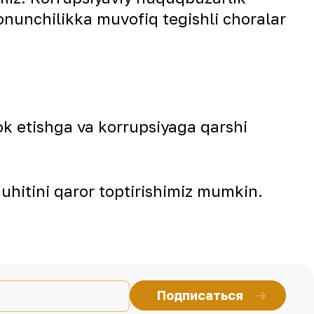
onunchilikka muvofiq tegishli choralar
ok etishga va korrupsiyaga qarshi
muhitini qaror toptirishimiz mumkin.
Подписаться