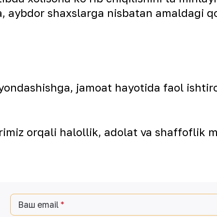
rda, aybdor shaxslarga nisbatan amaldagi q
yondashishga, jamoat hayotida faol ishtir
imiz orqali halollik, adolat va shaffoflik 
Ваш email