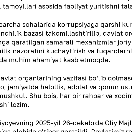
k tamoyillari asosida faoliyat yuritishni t
barcha sohalarida korrupsiyaga qarshi kur
ilik bazasi takomillashtirilib, davlat orga
hga qaratilgan samarali mexanizmlar joriy
ilik nazoratini kuchaytirish va fuqarolarn
ishda muhim ahamiyat kasb etmoqda.
avlat organlarining vazifasi bo‘lib qolmas
ro, jamiyatda halollik, adolat va qonun ust
ushkul. Shu bois, har bir rahbar va xodim o
shi lozim.
yoyevning 2025-yil 26-dekabrda Oliy Majli
a alohida e’tibor qaratildi. Davlatimiz ra