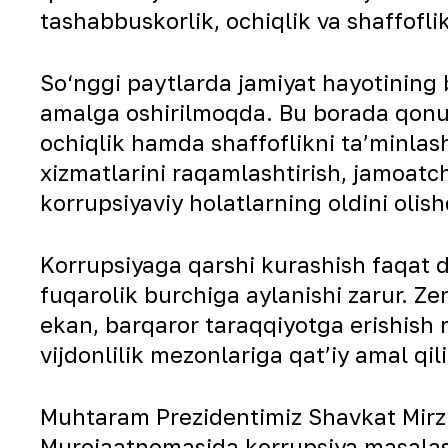
tashabbuskorlik, ochiqlik va shaffofli
So‘nggi paytlarda jamiyat hayotining 
amalga oshirilmoqda. Bu borada qonunch
ochiqlik hamda shaffoflikni ta’minlas
xizmatlarini raqamlashtirish, jamoatch
korrupsiyaviy holatlarning oldini ol
Korrupsiyaga qarshi kurashish faqat d
fuqarolik burchiga aylanishi zarur. Ze
ekan, barqaror taraqqiyotga erishish m
vijdonlilik mezonlariga qat’iy amal qili
Muhtaram Prezidentimiz Shavkat Mirzi
Murojaatnomasida korrupsiya masalasig