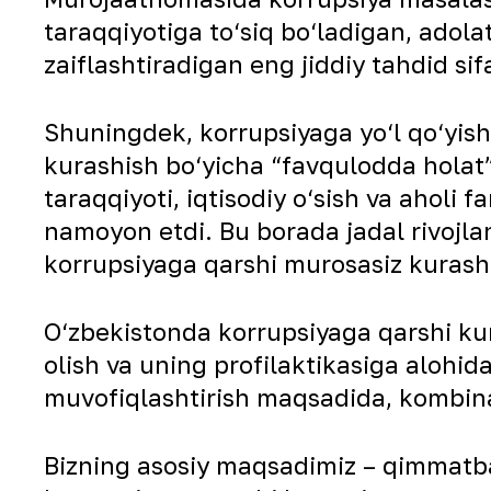
taraqqiyotiga to‘siq bo‘ladigan, adol
zaiflashtiradigan eng jiddiy tahdid sifa
Shuningdek, korrupsiyaga yo‘l qo‘yish 
kurashish bo‘yicha “favqulodda holat”
taraqqiyoti, iqtisodiy o‘sish va aholi 
namoyon etdi. Bu borada jadal rivojlan
korrupsiyaga qarshi murosasiz kurash 
O‘zbekistonda korrupsiyaga qarshi kur
olish va uning profilaktikasiga alohid
muvofiqlashtirish maqsadida, kombina
Bizning asosiy maqsadimiz – qimmatbah