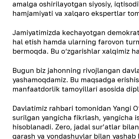
amalga oshirilayotgan siyosiy, iqtisodi
hamjamiyati va xalqaro ekspertlar t
Jamiyatimizda kechayotgan demokratik 
hal etish hamda ularning farovon turmu
bermoqda. Bu o‘zgarishlar xalqimiz 
Bugun biz jahonning rivojlangan davl
yashamoqdamiz. Bu maqsadga erishish 
manfaatdorlik tamoyillari asosida dip
Davlatimiz rahbari tomonidan Yangi O‘
surilgan yangicha fikrlash, yangicha 
hisoblanadi. Zero, jadal sur’atlar bila
qarash va yondashuvlar bilan yashab 