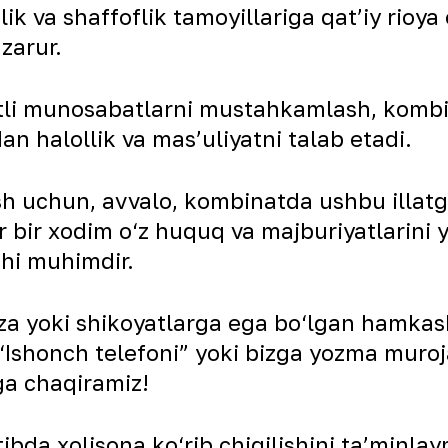
lik va shaffoflik tamoyillariga qat’iy rioy
zarur.
atli munosabatlarni mustahkamlash, kombi
an halollik va mas’uliyatni talab etadi.
sh uchun, avvalo, kombinatda ushbu illa
bir xodim o‘z huquq va majburiyatlarini yax
shi muhimdir.
ariza yoki shikoyatlarga ega bo‘lgan hamka
Ishonch telefoni” yoki bizga yozma murojaa
ga chaqiramiz!
tibda xolisona ko‘rib chiqilishini ta’minl