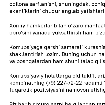
oqilona sarflanishi, shuningdek, ochiq
ekanliklarini chuqur anglab yetishlari 
Xorijiy hamkorlar bilan o‘zaro manfa
obro‘sini yanada yuksaltirish ham bizd
Korrupsiyaga qarshi samarali kurashi
shakllantirish lozim. Buning uchun har 
va boshqalardan ham shuni talab qili
Korrupsiyaviy holatlarga oid taklif, 
kombinatning (79) 227-72-22 raqamli “
fuqarolik pozitsiyasini namoyon etish
Biz har bir murojaatni belgilangan tar