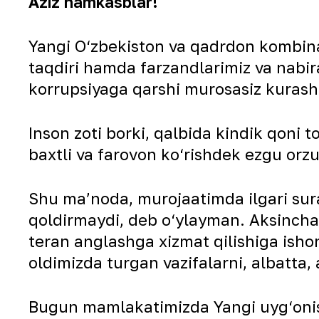
Aziz hamkasblar!
Yangi O‘zbekiston va qadrdon kombina
taqdiri hamda farzandlarimiz va nabir
korrupsiyaga qarshi murosasiz kurash
Inson zoti borki, qalbida kindik qoni
baxtli va farovon ko‘rishdek ezgu orzu 
Shu ma’noda, murojaatimda ilgari sur
qoldirmaydi, deb o‘ylayman. Aksinch
teran anglashga xizmat qilishiga isho
oldimizda turgan vazifalarni, albatta,
Bugun mamlakatimizda Yangi uyg‘onis