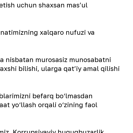
a etish uchun shaxsan mas’ul
natimizning xalqaro nufuzi va
tga nisbatan murosasiz munosabatni
shi bilishi, ularga qat’iy amal qilishi
sblarimizni befarq bo‘lmasdan
t yo‘llash orqali o‘zining faol
aymiz. Korrupsiyaviy huquqbuzarlik