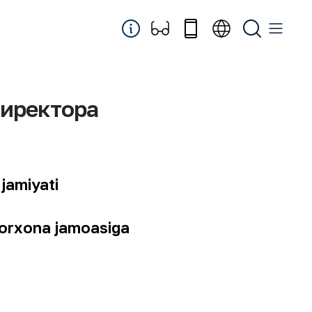
директора
jamiyati
orxona jamoasiga