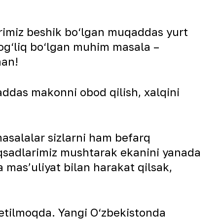
arimiz beshik bo‘lgan muqaddas yurt
bog‘liq bo‘lgan muhim masala –
man!
addas makonni obod qilish, xalqini
asalalar sizlarni ham befarq
qsadlarimiz mushtarak ekanini yanada
 mas’uliyat bilan harakat qilsak,
etilmoqda. Yangi O‘zbekistonda