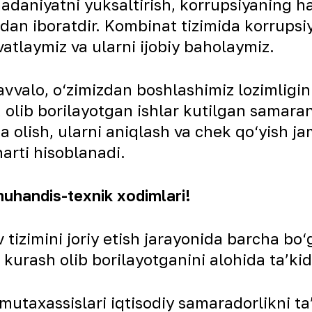
daniyatni yuksaltirish, korrupsiyaning h
dan iboratdir. Kombinat tizimida korrupsi
atlaymiz va ularni ijobiy baholaymiz.
avvalo, o‘zimizdan boshlashimiz lozimligin
lib borilayotgan ishlar kutilgan samaran
 olish, ularni aniqlash va chek qo‘yish jam
arti hisoblanadi.
muhandis-texnik xodimlari!
izimini joriy etish jarayonida barcha bo‘
z kurash olib borilayotganini alohida ta’k
utaxassislari iqtisodiy samaradorlikni t