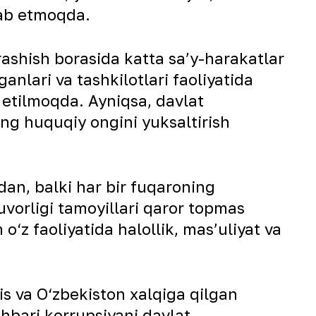
alab etmoqda.
ashish borasida katta sa’y-harakatlar
nlari va tashkilotlari faoliyatida
 etilmoqda. Ayniqsa, davlat
ing huquqiy ongini yuksaltirish
dan, balki har bir fuqaroning
uvorligi tamoyillari qaror topmas
‘z faoliyatida halollik, mas’uliyat va
s va O‘zbekiston xalqiga qilgan
hbari korrupsiyani davlat