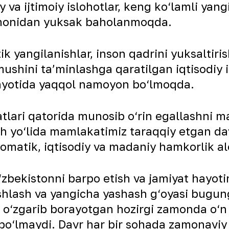
y va ijtimoiy islohotlar, keng ko‘lamli yan
omonidan yuksak baholanmoqda.
yangilanishlar, inson qadrini yuksaltiris
shini ta’minlashga qaratilgan iqtisodiy isl
hayotida yaqqol namoyon bo‘lmoqda.
atlari qatorida munosib o‘rin egallashni 
yo‘lida mamlakatimiz taraqqiy etgan davla
lomatik, iqtisodiy va madaniy hamkorlik al
zbekistonni barpo etish va jamiyat hayoti
ishlash va yangicha yashash g‘oyasi bugu
n o‘zgarib borayotgan hozirgi zamonda o‘n yi
bo‘lmaydi. Davr har bir sohada zamonaviy 