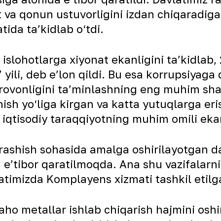
at va qonun ustuvorligini izdan chiqaradi
tida ta’kidlab o‘tdi.
islohotlarga xiyonat ekanligini ta’kidlab,
 yili, deb e’lon qildi. Bu esa korrupsiyag
farovonligini ta’minlashning eng muhim shar
ish yo‘liga kirgan va katta yutuqlarga eri
iqtisodiy taraqqiyotning muhim omili ekanl
ashish sohasida amalga oshirilayotgan dav
a e’tibor qaratilmoqda. Ana shu vazifalarni
timizda Komplayens xizmati tashkil etilg
o metallar ishlab chiqarish hajmini oshir