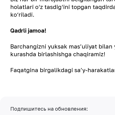
holatlari o‘z tasdig‘ini topgan taqdi
ko‘riladi.
Qadrli jamoa!
Barchangizni yuksak mas’uliyat bilan 
kurashda birlashishga chaqiramiz!
Faqatgina birgalikdagi sa’y-harakatlar
Подпишитесь на обновления: