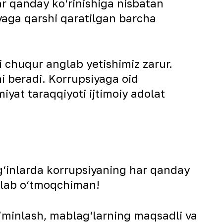
ar qanday ko‘rinishiga nisbatan
yaga qarshi qaratilgan barcha
i chuqur anglab yetishimiz zarur.
i beradi. Korrupsiyaga oid
iyat taraqqiyoti ijtimoiy adolat
g‘inlarda korrupsiyaning har qanday
idlab o‘tmoqchiman!
a’minlash, mablag‘larning maqsadli va