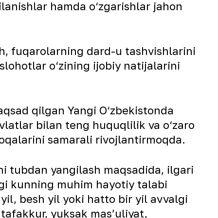
gilanishlar hamda o‘zgarishlar jahon
h, fuqarolarning dard-u tashvishlarini
ohotlar o‘zining ijobiy natijalarini
maqsad qilgan Yangi O‘zbekistonda
tlar bilan teng huquqlilik va o‘zaro
oqalarini samarali rivojlantirmoqda.
ni tubdan yangilash maqsadida, ilgari
ngi kunning muhim hayotiy talabi
l, besh yil yoki hatto bir yil avvalgi
tafakkur, yuksak mas’uliyat,