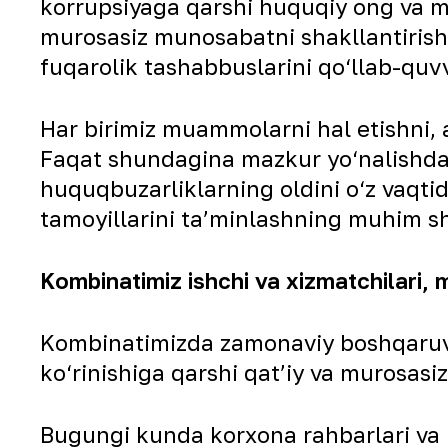
korrupsiyaga qarshi huquqiy ong va ma
murosasiz munosabatni shakllantirish
fuqarolik tashabbuslarini qo‘llab-quvv
Har birimiz muammolarni hal etishni, 
Faqat shundagina mazkur yo‘nalishda o
huquqbuzarliklarning oldini o‘z vaqtida
tamoyillarini ta’minlashning muhim sh
Kombinatimiz ishchi va xizmatchilari, 
Kombinatimizda zamonaviy boshqaruv t
ko‘rinishiga qarshi qat’iy va murosasi
Bugungi kunda korxona rahbarlari va m