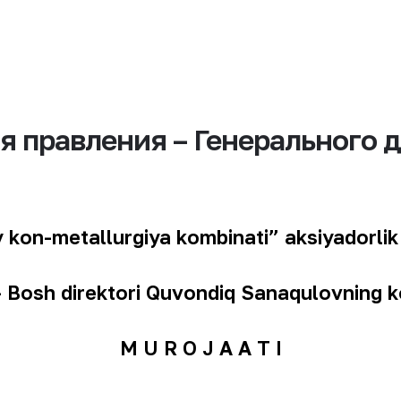
правления – Генерального 
 kon-metallurgiya kombinati” aksiyadorlik 
–
B
osh direktori
Quvondiq Sanaqulovning
k
M U R O J A A T I