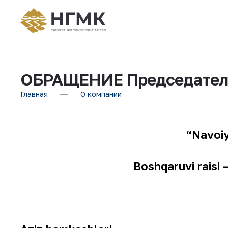
ОБРАЩЕНИЕ Председателя 
Главная
О компании
“
N
avoiy
B
oshqaruvi raisi 