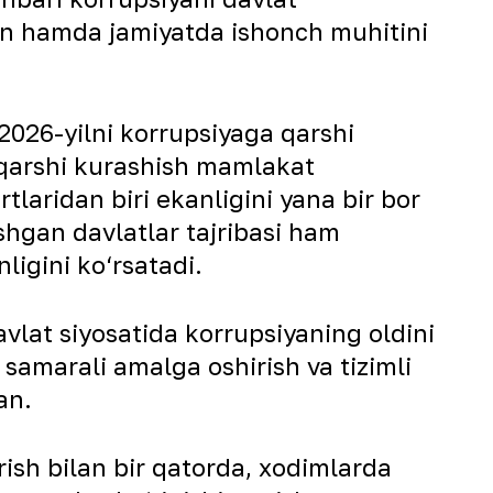
gan hamda jamiyatda ishonch muhitini
 2026-yilni korrupsiyaga qarshi
a qarshi kurashish mamlakat
tlaridan biri ekanligini yana bir bor
shgan davlatlar tajribasi ham
igini ko‘rsatadi.
lat siyosatida korrupsiyaning oldini
 samarali amalga oshirish va tizimli
an.
ish bilan bir qatorda, xodimlarda