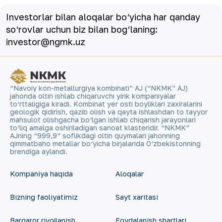
Investorlar bilan aloqalar bo‘yicha har qanday
so‘rovlar uchun biz bilan bog‘laning:
investor@ngmk.uz
“Navoiy kon-metallurgiya kombinati” AJ (“NKMK” AJ)
jahonda oltin ishlab chiqaruvchi yirik kompaniyalar
to‘rttaligiga kiradi. Kombinat yer osti boyliklari zaxiralarini
geologik qidirish, qazib olish va qayta ishlashdan to tayyor
mahsulot olishgacha bo‘lgan ishlab chiqarish jarayonlari
to‘liq amalga oshiriladigan sanoat klasteridir. “NKMK”
AJning “999,9” soflikdagi oltin quymalari jahonning
qimmatbaho metallar bo‘yicha birjalarida O‘zbekistonning
brendiga aylandi.
Kompaniya haqida
Aloqalar
Bizning faoliyatimiz
Sayt xaritasi
Barqaror rivojlanish
Foydalanish shartlari