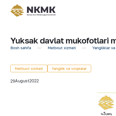
Yuksak davlat mukofotlari m
Bosh sahifa
Matbout xizmati
Yangiliklar va
Matbuot xizmati
Yangilik va voqealar
August
2022
29