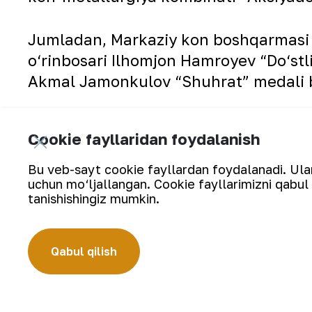
Jumladan, Markaziy kon boshqarmasi d
o‘rinbosari Ilhomjon Hamroyev “Do‘stl
Akmal Jamonkulov “Shuhrat” medali b
Shuningdek,
2022-yil 29-avgust kuni
O
Cookie fayllaridan foydalanish
mustaqilligining o‘ttiz bir yilligi mu
xodimlaridan bir guruhini mukofotlash
Bu veb-sayt cookie fayllardan foydalanadi. Ularn
uchun mo‘ljallangan. Cookie fayllarimizni qabul 
metallurgiya kombinati Markaziy kon 
tanishishingiz mumkin.
Abdullayev “Shuhrat” medali bilan mu
Yuksak davlat mukofotlari muborak bo
Qabul qilish