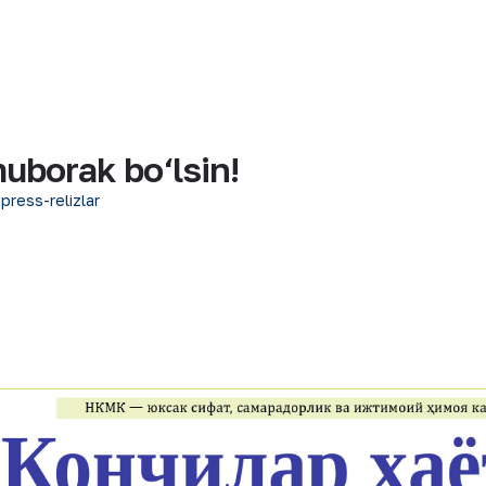
uborak bo‘lsin!
 press-relizlar