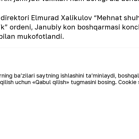
irektori Elmurad Xalikulov “Mehnat shuh
ik” ordeni, Janubiy kon boshqarmasi konch
ilan mukofotlandi.
‘zbekiston Respublikasi Prezidentining “
nosabati bilan harbiy xizmatchilar va huquq
 to‘g‘risida”gi farmoni qabul qilindi. Ma
ing ba’zilari saytning ishlashini ta’minlaydi, boshqa
qilish uchun «Qabul qilish» tugmasini bosing. Cookie 
boshqarmasi yong‘in qutqaruv qismi hayd
kofotlandi.
‘lsin!