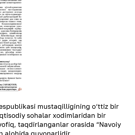
publikasi mustaqilligining o‘ttiz bir
iqtisodiy sohalar xodimlaridan bir
ofiq, taqdirlanganlar orasida “Navoiy
n alohida quvonarlidir.