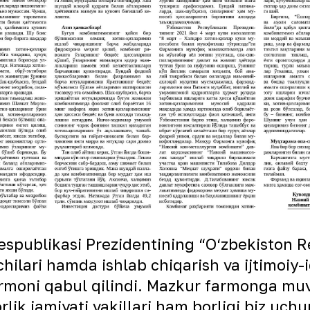
spublikasi Prezidentining “O‘zbekiston Res
chilari hamda ishlab chiqarish va ijtimoiy-
armoni qabul qilindi. Mazkur farmonga muv
ik jamiyati vakillari ham borligi biz uchu