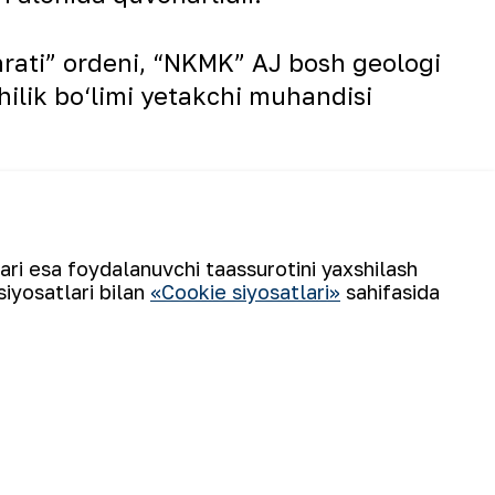
rati” ordeni, “NKMK” AJ bosh geologi
ilik bo‘limi yetakchi muhandisi
O‘zbekiston Respublikasi davlat
ni muhofaza qilish organlari
zkur farmonga muvofiq, Navoiy kon-
lari esa foydalanuvchi taassurotini yaxshilash
siyosatlari bilan
«Cookie siyosatlari»
sahifasida
ovchi-qutqaruvchisi Obidjon
“NKMK” AJ Matbuot xizmati.