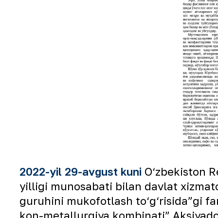
2022-yil 29-avgust kuni
O‘zbekiston Re
yilligi munosabati bilan davlat xizmat
guruhini mukofotlash to‘g‘risida”gi f
kon-metallurgiya kombinati” Aksiyadorl