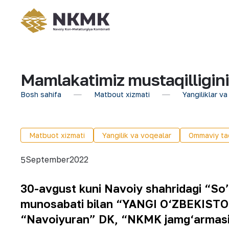
Mamlakatimiz mustaqilligini
Bosh sahifa
Matbout xizmati
Yangiliklar va
Matbuot xizmati
Yangilik va voqealar
Ommaviy tad
September
2022
5
30-avgust kuni Navoiy shahridagi “So’g
munosabati bilan “YANGI O‘ZBEKISTON
“Navoiyuran” DK, “NKMK jamg‘armasi” D