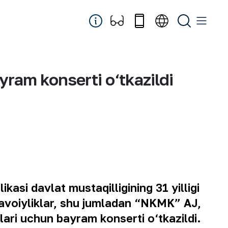
yram konserti o‘tkazildi
asi davlat mustaqilligining 31 yilligi
voiyliklar, shu jumladan “NKMK” AJ,
ari uchun bayram konserti o‘tkazildi.