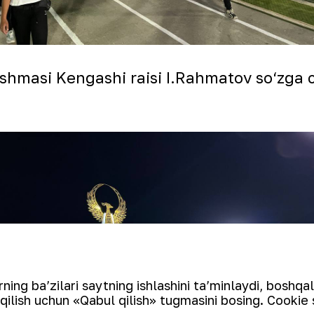
masi Kengashi raisi I.Rahmatov so‘zga chi
ing ba’zilari saytning ishlashini ta’minlaydi, boshqa
qilish uchun «Qabul qilish» tugmasini bosing. Cookie 