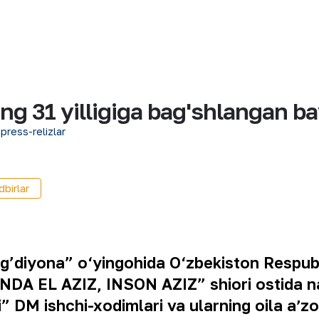
ng 31 yilligiga bag'shlangan ba
 press-relizlar
birlar
’diyona” o‘yingohida O‘zbekiston Respublik
DA EL AZIZ, INSON AZIZ” shiori ostida na
M ishchi-xodimlari va ularning oila aʼzol