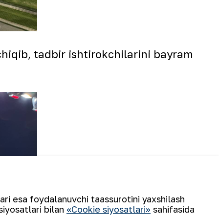
qib, tadbir ishtirokchilarini bayram
lari esa foydalanuvchi taassurotini yaxshilash
siyosatlari bilan
«Cookie siyosatlari»
sahifasida