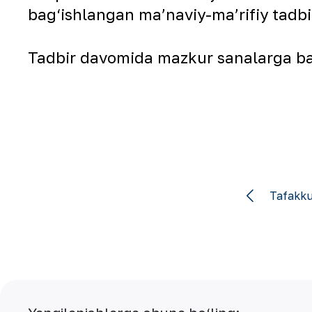
bag‘ishlangan maʼnaviy-maʼrifiy tadbi
Tadbir davomida mazkur sanalarga bag
Tafakku