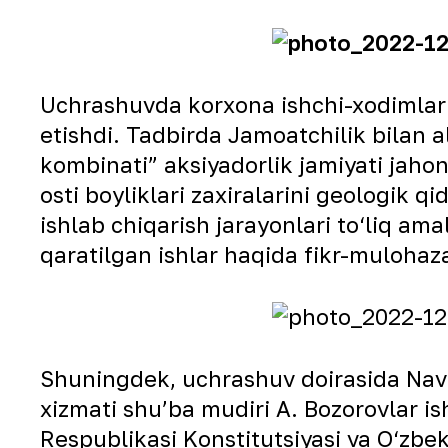
Uchrashuvda korxona ishchi-xodimlari 
etishdi. Tadbirda Jamoatchilik bilan 
kombinati” aksiyadorlik jamiyati jahon
osti boyliklari zaxiralarini geologik q
ishlab chiqarish jarayonlari to‘liq am
qaratilgan ishlar haqida fikr-mulohazal
Shuningdek, uchrashuv doirasida Nav
xizmati shuʼba mudiri A. Bozorovlar i
Respublikasi Konstitutsiyasi va O‘zbek