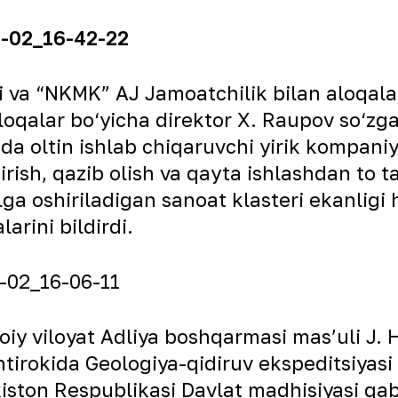
va “NKMK” AJ Jamoatchilik bilan aloqalar 
aloqalar bo‘yicha direktor X. Raupov so‘zg
da oltin ishlab chiqaruvchi yirik kompaniya
idirish, qazib olish va qayta ishlashdan t
alga oshiriladigan sanoat klasteri ekanligi
arini bildirdi.
oiy viloyat Adliya boshqarmasi masʼuli J
shtirokida Geologiya-qidiruv ekspeditsiyas
iston Respublikasi Davlat madhisiyasi qabu