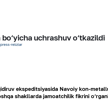
h bo‘yicha uchrashuv o‘tkazildi
 press-relizlar
iruv ekspeditsiyasida Navoiy kon-metallurg
boshqa shakllarda jamoatchilik fikrini o‘rg