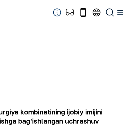
iya kombinatining ijobiy imijini
anishga bag‘ishlangan uchrashuv