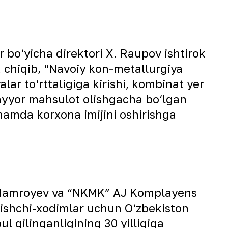
bo‘yicha direktori X. Raupov ishtirok
a chiqib, “Navoiy kon-metallurgiya
lar to‘rttaligiga kirishi, kombinat yer
o tayyor mahsulot olishgacha bo‘lgan
 hamda korxona imijini oshirishga
. Hamroyev va “NKMK” AJ Komplayens
i ishchi-xodimlar uchun O‘zbekiston
l qilinganligining 30 yilligiga