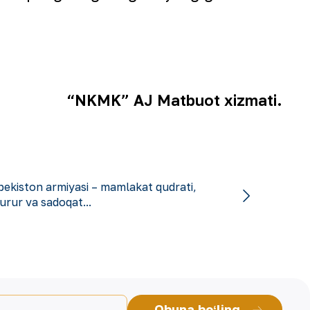
“NKMK” AJ Matbuot xizmati.
bekiston armiyasi – mamlakat qudrati,
urur va sadoqat...
Obuna boʻling