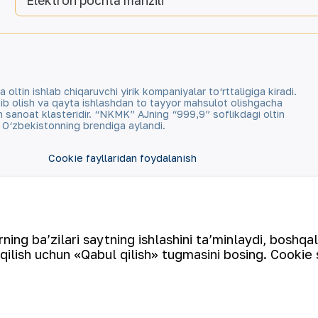
Elektron pochta manzili
tin ishlab chiqaruvchi yirik kompaniyalar to‘rttaligiga kiradi.
qazib olish va qayta ishlashdan to tayyor mahsulot olishgacha
an sanoat klasteridir. “NKMK” AJning “999,9” soflikdagi oltin
a O‘zbekistonning brendiga aylandi.
Cookie fayllaridan foydalanish
Ochiq ma'lumotlar
RSS feed
ing ba’zilari saytning ishlashini ta’minlaydi, boshqa
qilish uchun «Qabul qilish» tugmasini bosing. Cookie 