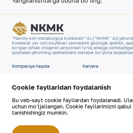
Yangilanishlarga obuna bo‘ling:
“Navoiy kon-metallurgiya kombinati” AJ (“NKMK” AJ) jahonda ol
Kombinat yer osti boyliklari zaxiralarini geologik qidirish, 
bo‘lgan ishlab chiqarish jarayonlari to‘liq amalga oshiriladig
quymalari jahonning qimmatbaho metallar bo‘yicha birjalarid
Kompaniya haqida
Karyera
Bizning faoliyatimiz
Raqamli hukumat
Cookie fayllaridan foydalanish
Barqaror rivojlanish
Aloqalar
Bu veb-sayt cookie fayllardan foydalanadi. Ularn
Investorlarga
Sayt xaritasi
uchun mo‘ljallangan. Cookie fayllarimizni qabul 
tanishishingiz mumkin.
Matbout xizmati
Foydalanish shartlari