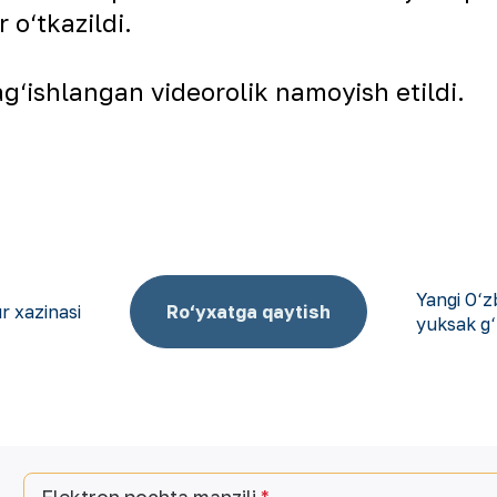
r o‘tkazildi.
‘ishlangan videorolik namoyish etildi.
Yangi O‘z
r xazinasi
Ro‘yxatga qaytish
yuksak g‘