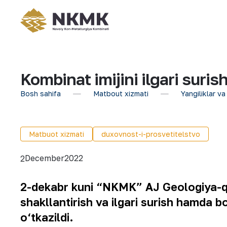
Kombinat imijini ilgari suris
Bosh sahifa
Matbout xizmati
Yangiliklar va
Matbuot xizmati
duxovnost-i-prosvetitelstvo
December
2022
2
2-dekabr kuni “NKMK” AJ Geologiya-qid
shakllantirish va ilgari surish hamda 
o‘tkazildi.