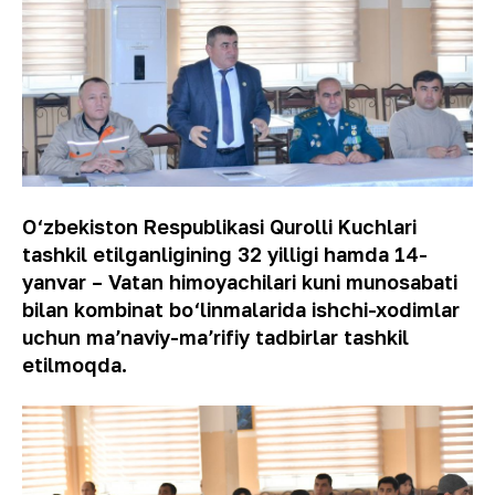
O‘zbekiston Respublikasi Qurolli Kuchlari
tashkil etilganligining 32 yilligi hamda 14-
yanvar – Vatan himoyachilari kuni munosabati
bilan kombinat bo‘linmalarida ishchi-xodimlar
uchun maʼnaviy-maʼrifiy tadbirlar tashkil
etilmoqda.