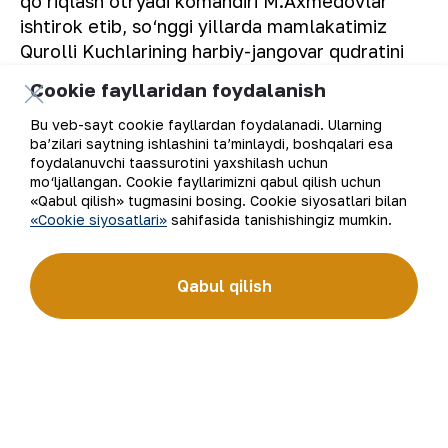
qo‘riqlash otryadi komandiri M.Axmedovlar
ishtirok etib, so‘nggi yillarda mamlakatimiz
Qurolli Kuchlarining harbiy-jangovar qudratini
oshirish bo‘yicha amalga oshirilgan keng
Cookie fayllaridan foydalanish
ko‘lamli ishlar to‘g‘risida fikr-mulohazalarini
bildirishdi.
Bu veb-sayt cookie fayllardan foydalanadi. Ularning
ba’zilari saytning ishlashini ta’minlaydi, boshqalari esa
foydalanuvchi taassurotini yaxshilash uchun
“NKMK”AJ Maʼnaviyat va maʼrifat markazi.
mo‘ljallangan. Cookie fayllarimizni qabul qilish uchun
«Qabul qilish» tugmasini bosing. Cookie siyosatlari bilan
«Cookie siyosatlari»
sahifasida tanishishingiz mumkin.
Ro‘yxatga qaytish
Qabul qilish
Elektron pochta manzili
Yangilanishlarga obuna bo'ling