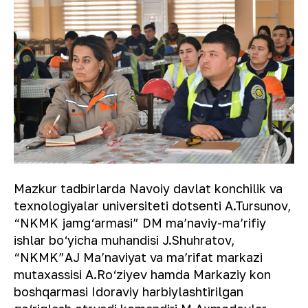
Mazkur tadbirlarda Navoiy davlat konchilik va
texnologiyalar universiteti dotsenti A.Tursunov,
“NKMK jamg‘armasi” DM maʼnaviy-maʼrifiy
ishlar bo‘yicha muhandisi J.Shuhratov,
“NKMK”AJ Maʼnaviyat va maʼrifat markazi
mutaxassisi A.Ro‘ziyev hamda Markaziy kon
boshqarmasi Idoraviy harbiylashtirilgan