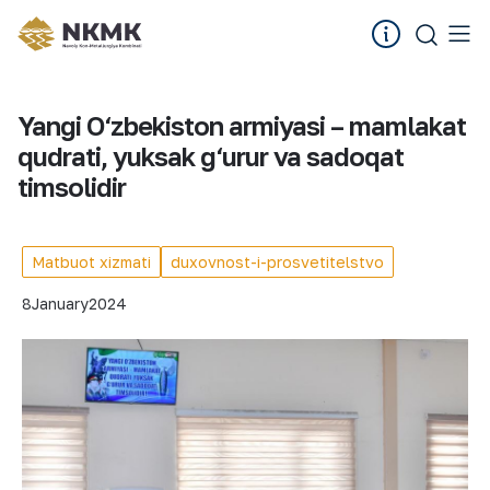
Yangi O‘zbekiston armiyasi – mamlakat
qudrati, yuksak g‘urur va sadoqat
timsolidir
Matbuot xizmati
duxovnost-i-prosvetitelstvo
8
January
2024