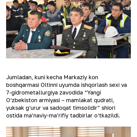
Jumladan, kuni kecha Markaziy kon
boshqarmasi Oltinni uyumda ishqorlash sexi va
7-gidrometallurgiya zavodida “Yangi
O‘zbekiston armiyasi – mamlakat qudrati,
yuksak g‘urur va sadoqat timsolidir” shiori
ostida maʼnaviy-maʼrifiy tadbirlar o‘tkazildi.